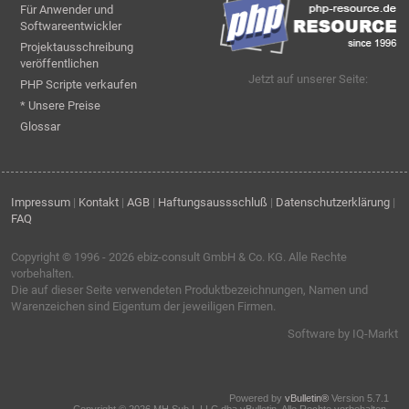
Für Anwender und
Softwareentwickler
Projektausschreibung
veröffentlichen
Jetzt auf unserer Seite:
PHP Scripte verkaufen
* Unsere Preise
Glossar
Impressum
|
Kontakt
|
AGB
|
Haftungsaussschluß
|
Datenschutzerklärung
|
FAQ
Copyright © 1996 - 2026
ebiz-consult GmbH & Co. KG
. Alle Rechte
vorbehalten.
Die auf dieser Seite verwendeten Produktbezeichnungen, Namen und
Warenzeichen sind Eigentum der jeweiligen Firmen.
Software by IQ-Markt
Powered by
vBulletin®
Version 5.7.1