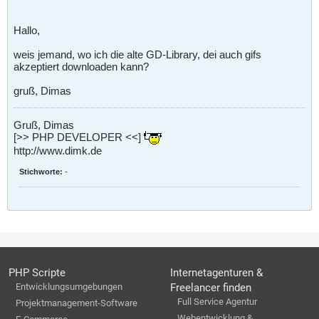
Hallo,
weis jemand, wo ich die alte GD-Library, dei auch gifs
akzeptiert downloaden kann?
gruß, Dimas
Gruß, Dimas
[>> PHP DEVELOPER <<]
http://www.dimk.de
Stichworte:
-
PHP Scripte
Internetagenturen &
Entwicklungsumgebungen
Freelancer finden
Full Service Agentur
Projektmanagement-Software
Webentwicklung &