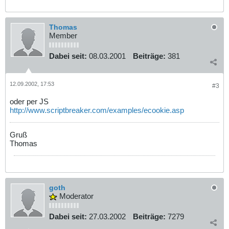
Thomas
Member
Dabei seit:
08.03.2001
Beiträge:
381
12.09.2002, 17:53
#3
oder per JS
http://www.scriptbreaker.com/examples/ecookie.asp
Gruß
Thomas
goth
Moderator
Dabei seit:
27.03.2002
Beiträge:
7279