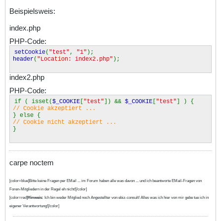
Beispielsweis:
index.php
PHP-Code:
setCookie
(
"test"
,
"1"
);
header
(
"Location: index2.php"
);
index2.php
PHP-Code:
if ( isset(
$_COOKIE
[
"test"
]) &&
$_COOKIE
[
"test"
] ) {
// Cookie akzeptiert ...
} else {
// Cookie nicht akzeptiert ...
}
carpe noctem
[color=blue]Bitte keine Fragen per EMail ... im Forum haben alle was davon ... und ich beantworte EMail-Fragen von
Foren-Mitgliedern in der Regel eh nicht![/color]
[color=red]
Hinweis:
Ich bin weder Mitglied noch Angestellter von ebiz-consult! Alles was ich hier von mir gebe tue ich in
eigener Verantwortung![/color]