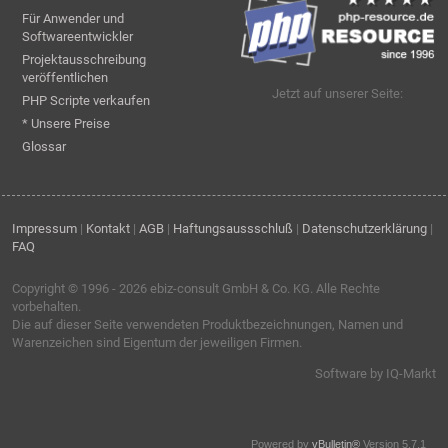
Für Anwender und
Softwareentwickler
Projektausschreibung
veröffentlichen
Jetzt auf unserer Seite:
PHP Scripte verkaufen
* Unsere Preise
Glossar
Impressum
|
Kontakt
|
AGB
|
Haftungsaussschluß
|
Datenschutzerklärung
|
FAQ
Copyright © 1996 - 2026
ebiz-consult GmbH & Co. KG
. Alle Rechte
vorbehalten.
Die auf dieser Seite verwendeten Produktbezeichnungen, Namen und
Warenzeichen sind Eigentum der jeweiligen Firmen.
Software by IQ-Markt
Powered by
vBulletin®
Version 5.7.1