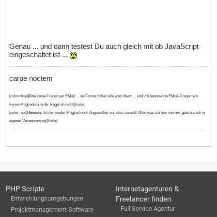
Genau ... und dann testest Du auch gleich mit ob JavaScript
eingeschaltet ist ...
carpe noctem
[color=blue]Bitte keine Fragen per EMail ... im Forum haben alle was davon ... und ich beantworte EMail-Fragen von
Foren-Mitgliedern in der Regel eh nicht![/color]
[color=red]
Hinweis:
Ich bin weder Mitglied noch Angestellter von ebiz-consult! Alles was ich hier von mir gebe tue ich in
eigener Verantwortung![/color]
PHP Scripte
Internetagenturen &
Entwicklungsumgebungen
Freelancer finden
Full Service Agentur
Projektmanagement-Software