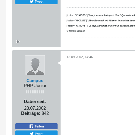
Tweet
[color="#334D7B"]"
Los, lass uns loslegen! Hm ? Quatschen 
[color="#9C5245"]"
Aber Bommel, wir können jetzt nicht bums
[color="#334D7B"]"
Ja ja ja. Du willst immer nur das Eine. B
© Harald Schmidt
13.09.2002, 14:46
Campus
PHP Junior
Dabei seit:
23.07.2002
Beiträge:
842
Teilen
Tweet