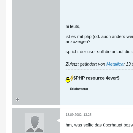
hi leuts,
ist es mit php (od. auch anders we
anzuzeigen?
sprich: der user soll die url auf 
Zuletzt geändert von
Metallica
;
13.
$PHP resource 4ever$
Stichworte:
-
13.09.2002, 13:25
hm, was sollte das überhaupt bez