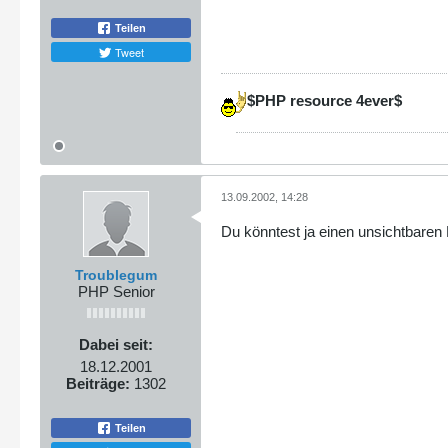
Teilen
Tweet
$PHP resource 4ever$
13.09.2002, 14:28
Du könntest ja einen unsichtbaren 
Troublegum
PHP Senior
Dabei seit:
18.12.2001
Beiträge:
1302
Teilen