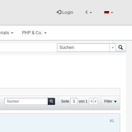
Login
€
rials
PHP & Co.
Seite
von
1
Filter
#1