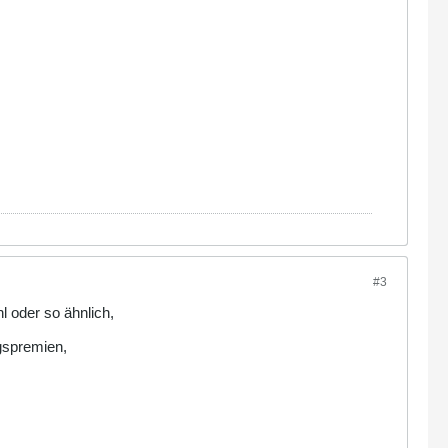
#3
l oder so ähnlich,
ngspremien,