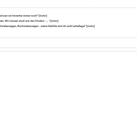
können wir hinterher immer noch!
"[/color]
en. Wir müssen doch erst den Kindern - ...
"[/color]
uchstabenzeigen, Buchstabenzeigen - meine Gefühle sind dir wohl scheißegal.
"[/color]