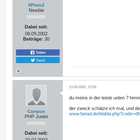
XPrienZ
Newbie
Dabei seit:
08.09.2002
Beiträge:
30
Teilen
Tweet
13.09.2002, 13:59
du meins in der leiste unten ? hmm
der zweck schätze ich mal, und de
Campus
www.fairad.de/blabla.php?code=df
PHP Junior
Dabei seit:
23.07.2002