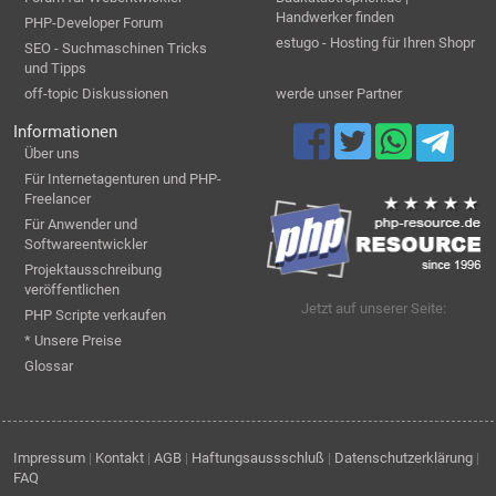
Handwerker finden
PHP-Developer Forum
estugo - Hosting für Ihren Shopr
SEO - Suchmaschinen Tricks
und Tipps
off-topic Diskussionen
werde unser Partner
Informationen
Über uns
Für Internetagenturen und PHP-
Freelancer
Für Anwender und
Softwareentwickler
Projektausschreibung
veröffentlichen
Jetzt auf unserer Seite:
PHP Scripte verkaufen
* Unsere Preise
Glossar
Impressum
|
Kontakt
|
AGB
|
Haftungsaussschluß
|
Datenschutzerklärung
|
FAQ