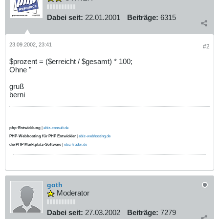
Dabei seit:
22.01.2001
Beiträge:
6315
23.09.2002, 23:41
#2
$prozent = ($erreicht / $gesamt) * 100;
Ohne "
gruß
berni
php-Entwicklung
|
ebiz-consult.de
PHP-Webhosting für PHP Entwickler
|
ebiz-webhosting.de
die PHP Marktplatz-Software
|
ebiz-trader.de
goth
Moderator
Dabei seit:
27.03.2002
Beiträge:
7279