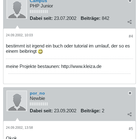
Campus
PHP Junior
Dabei seit:
23.07.2002
Beiträge:
842
24.09.2002, 10:03
#4
bestimmt ist irgend ein buch oder tutorial im umlauf, der so es
einem beibringt
meine Projekte bestaunen: http://www.kleiza.de
por_no
Newbie
Dabei seit:
23.09.2002
Beiträge:
2
24.09.2002, 13:58
#5
Okok