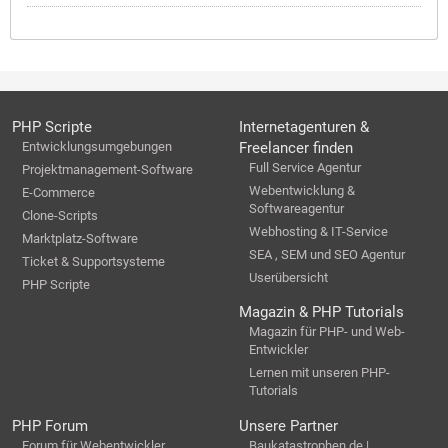
PHP Scripte
Internetagenturen &
Entwicklungsumgebungen
Freelancer finden
Full Service Agentur
Projektmanagement-Software
Webentwicklung &
E-Commerce
Softwareagentur
Clone-Scripts
Webhosting & IT-Service
Marktplatz-Software
SEA , SEM und SEO Agentur
Ticket & Supportsysteme
Userübersicht
PHP Scripte
Magazin & PHP Tutorials
Magazin für PHP- und Web-
Entwickler
Lernen mit unseren PHP-
Tutorials
PHP Forum
Unsere Partner
Forum für Webentwickler
Baukatastrophen.de |