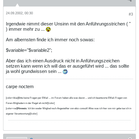
24.09.2002, 00:30
#3
Irgendwie nimmt dieser Unsinn mit den Anführungsstrichen ( "
) immer mehr zu ...
Am albernsten finde ich immer noch sowas:
$variable="$variable2";
Aber das ich einen Ausdruck nicht in Anführungszeichen
setzen kann wenn ich will das er ausgeführt wird ... das sollte
ja wohl grundwissen sein ...
carpe noctem
[color=blue]Bitte keine Fragen per EMail ... im Forum haben alle was davon ... und ich beantworte EMail-Fragen von
Foren-Mitgliedern in der Regel eh nicht![/color]
[color=red]
Hinweis:
Ich bin weder Mitglied noch Angestellter von ebiz-consult! Alles was ich hier von mir gebe tue ich in
eigener Verantwortung![/color]