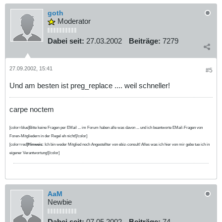
goth
Moderator
Dabei seit:
27.03.2002
Beiträge:
7279
27.09.2002, 15:41
#5
Und am besten ist preg_replace .... weil schneller!
carpe noctem
[color=blue]Bitte keine Fragen per EMail ... im Forum haben alle was davon ... und ich beantworte EMail-Fragen von
Foren-Mitgliedern in der Regel eh nicht![/color]
[color=red]
Hinweis:
Ich bin weder Mitglied noch Angestellter von ebiz-consult! Alles was ich hier von mir gebe tue ich in
eigener Verantwortung![/color]
AaM
Newbie
Dabei seit:
07.05.2002
Beiträge:
74