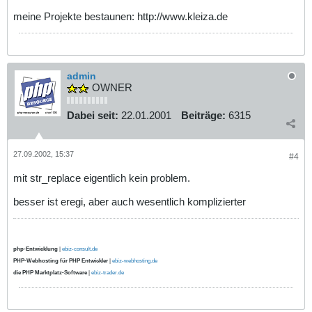
meine Projekte bestaunen: http://www.kleiza.de
admin
OWNER
Dabei seit:
22.01.2001
Beiträge:
6315
27.09.2002, 15:37
#4
mit str_replace eigentlich kein problem.
besser ist eregi, aber auch wesentlich komplizierter
php-Entwicklung
|
ebiz-consult.de
PHP-Webhosting für PHP Entwickler
|
ebiz-webhosting.de
die PHP Marktplatz-Software
|
ebiz-trader.de