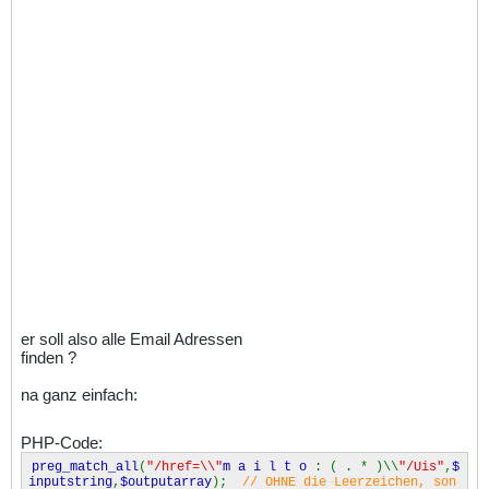
er soll also alle Email Adressen
finden ?
na ganz einfach:
PHP-Code:
preg_match_all
(
"/href=\\"
m a i l t o
: ( . * )\\
"/Uis"
,
$
inputstring
,
$outputarray
);
// OHNE die Leerzeichen, son