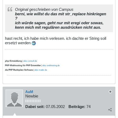
Original geschrieben von Campus
berni, wie willst du das mit str_replace hinkriegen
?
ich würde sagen, geht nur mit eregi oder sowas,
kenn mich mit regulären ausdrücken nicht aus.
hast recht, ich habe mich verlesen. ich dachte er String soll
ersetzt werden
php-Entwicklung
|
ebiz-consult.de
PHP-Webhosting für PHP Entwickler
|
ebiz-webhosting.de
die PHP Marktplatz-Software
|
ebiz-trader.de
AaM
Newbie
Dabei seit:
07.05.2002
Beiträge:
74