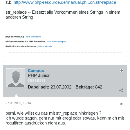
z.b.
http://www.php-resource.de/manual.ph...on.str-replace
str_replace -- Ersetzt alle Vorkommen eines Strings in einem
anderen String
php-Entwicklung
|
ebiz-consult.de
PHP-Webhosting für PHP Entwickler
|
ebiz-webhosting.de
die PHP Marktplatz-Software
|
ebiz-trader.de
Campus
PHP Junior
Dabei seit:
23.07.2002
Beiträge:
842
27.09.2002, 15:34
#3
berni, wie willst du das mit str_replace hinkriegen ?
ich würde sagen, geht nur mit eregi oder sowas, kenn mich mit
regulären ausdrücken nicht aus.