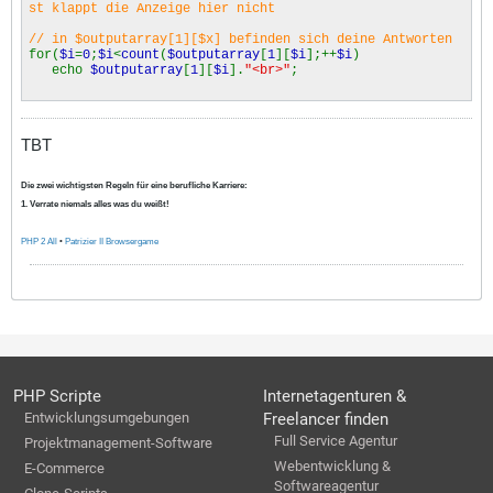
st klappt die Anzeige hier nicht
// in $outputarray[1][$x] befinden sich deine Antworten
for(
$i
=
0
;
$i
<
count
(
$outputarray
[
1
][
$i
];++
$i
)
echo
$outputarray
[
1
][
$i
].
"<br>"
;
TBT
Die zwei wichtigsten Regeln für eine berufliche Karriere:
1. Verrate niemals alles was du weißt!
PHP 2 All
•
Patrizier II Browsergame
PHP Scripte
Internetagenturen &
Entwicklungsumgebungen
Freelancer finden
Full Service Agentur
Projektmanagement-Software
Webentwicklung &
E-Commerce
Softwareagentur