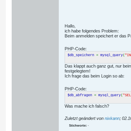
Hallo,
ich habe folgendes Problem:
Beim anmelden speichert er das P
PHP-Code:
$db_speichern
=
mysql_query
(
"IN
Das klappt auch ganz gut, nur bei
festgelegtem!
Ich frage das beim Login so ab:
PHP-Code:
$db_abfragen
=
mysql_query
(
"SEL
Was mache ich falsch?
Zuletzt geändert von
nixkann
;
02.1
Stichworte:
-