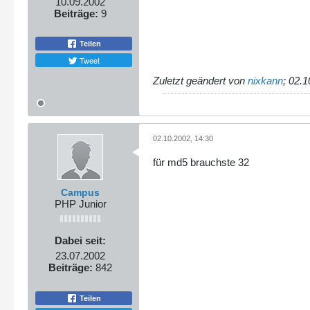
10.09.2002
Beiträge:
9
Teilen
Tweet
Zuletzt geändert von
nixkann
;
02.1
02.10.2002, 14:30
für md5 brauchste 32
Campus
PHP Junior
Dabei seit:
23.07.2002
Beiträge:
842
Teilen