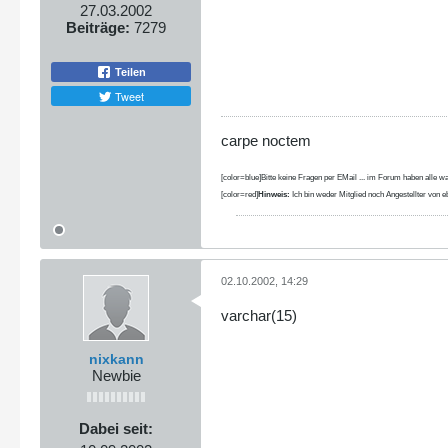
27.03.2002
Beiträge:
7279
Teilen
Tweet
carpe noctem
[color=blue]Bitte keine Fragen per EMail ... im Forum haben alle wa
[color=red]
Hinweis:
Ich bin weder Mitglied noch Angestellter von eb
02.10.2002, 14:29
varchar(15)
nixkann
Newbie
Dabei seit: