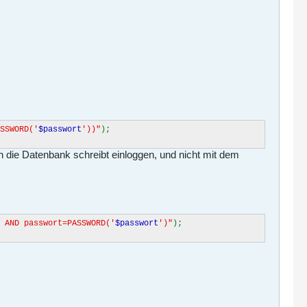
SSWORD('
$passwort
'))"
);
n die Datenbank schreibt einloggen, und nicht mit dem
 AND passwort=PASSWORD('
$passwort
')"
);