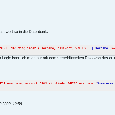
asswort so in die Datenbank:
SERT INTO mitglieder (username, passwort) VALUES ('
$username
',PA
m Login kann ich mich nur mit dem verschlüsselten Passwort das er i
ECT username,passwort FROM mitglieder WHERE username='
$username
'
0.2002, 12:58
.