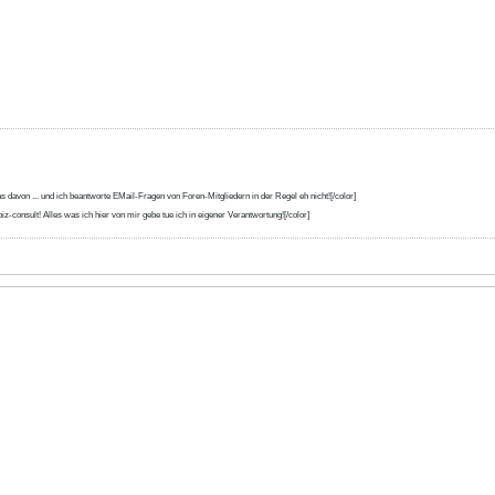
s davon ... und ich beantworte EMail-Fragen von Foren-Mitgliedern in der Regel eh nicht![/color]
iz-consult! Alles was ich hier von mir gebe tue ich in eigener Verantwortung![/color]