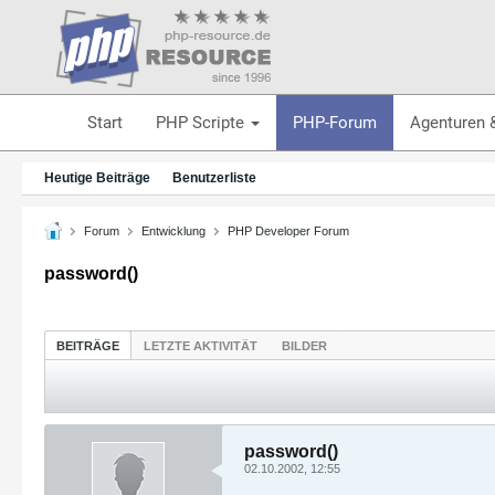
Start
PHP Scripte
PHP-Forum
Agenturen 
Heutige Beiträge
Benutzerliste
Forum
Entwicklung
PHP Developer Forum
password()
BEITRÄGE
LETZTE AKTIVITÄT
BILDER
password()
02.10.2002, 12:55