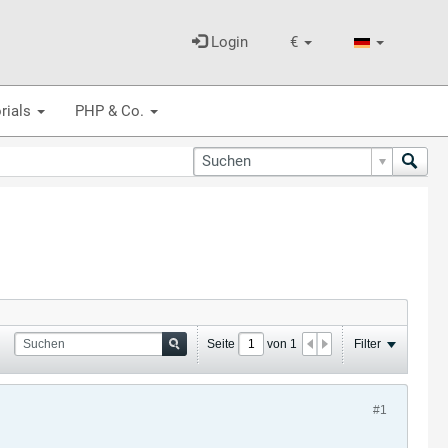
Login
€
rials
PHP & Co.
Seite
von
1
Filter
#1