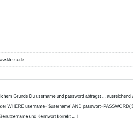
www.kleiza.de
welchem Grunde Du username und password abfragst ... ausreichend
der WHERE username='$username' AND passwort=PASSWORD('$p
 Benutzername und Kennwort korrekt ... !