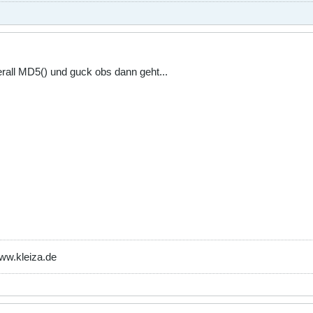
ll MD5() und guck obs dann geht...
www.kleiza.de