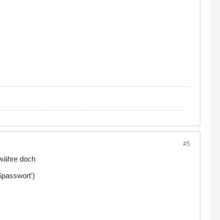
#5
 währe doch
asswort')