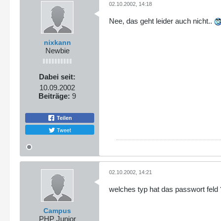
02.10.2002, 14:18
Nee, das geht leider auch nicht..
nixkann
Newbie
Dabei seit:
10.09.2002
Beiträge:
9
Teilen
Tweet
02.10.2002, 14:21
welches typ hat das passwort feld 
Campus
PHP Junior