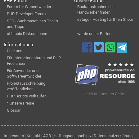
PHP Forum
Unsere Partner
Forum für Webentwickler
Baukatastrophen.de |
Handwerker finden
PHP-Developer Forum
estugo - Hosting für Ihren Shopr
SEO - Suchmaschinen Tricks
und Tipps
off-topic Diskussionen
werde unser Partner
Informationen
Über uns
Für Internetagenturen und PHP-
Freelancer
Für Anwender und
Softwareentwickler
Projektausschreibung
veröffentlichen
Jetzt auf unserer Seite:
PHP Scripte verkaufen
* Unsere Preise
Glossar
Impressum
|
Kontakt
|
AGB
|
Haftungsaussschluß
|
Datenschutzerklärung
|