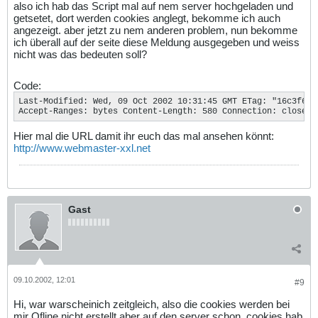
also ich hab das Script mal auf nem server hochgeladen und
getsetet, dort werden cookies anglegt, bekomme ich auch
angezeigt. aber jetzt zu nem anderen problem, nun bekomme
ich überall auf der seite diese Meldung ausgegeben und weiss
nicht was das bedeuten soll?
Code:
Last-Modified: Wed, 09 Oct 2002 10:31:45 GMT ETag: "16c3f6-24
Accept-Ranges: bytes Content-Length: 580 Connection: close C
Hier mal die URL damit ihr euch das mal ansehen könnt:
http://www.webmaster-xxl.net
Gast
09.10.2002, 12:01
#9
Hi, war warscheinich zeitgleich, also die cookies werden bei
mir Ofline nicht erstellt aber auf den server schon, cookies hab