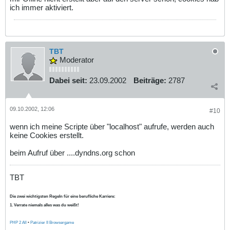
ich immer aktiviert.
TBT
Moderator
Dabei seit:
23.09.2002
Beiträge:
2787
09.10.2002, 12:06
#10
wenn ich meine Scripte über "localhost" aufrufe, werden auch
keine Cookies erstellt.
beim Aufruf über ....dyndns.org schon
TBT
Die zwei wichtigsten Regeln für eine berufliche Karriere:
1. Verrate niemals alles was du weißt!
PHP 2 All
•
Patrizier II Browsergame