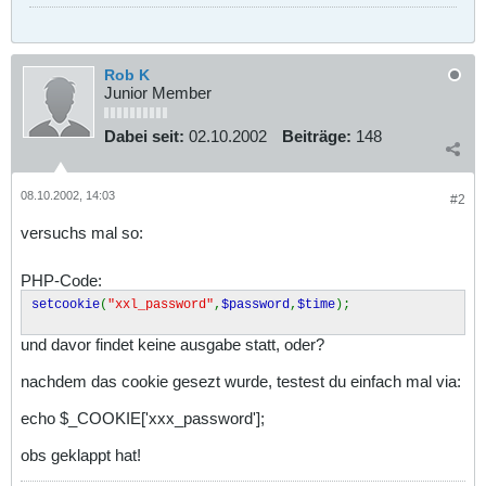
$group
=
2
;
$status
=
"Moderator"
;
$add
=
"all"
;
$edit
=
"any"
;
$kill
=
"no"
;
Rob K
$warn
=
"all"
;
Junior Member
}
elseif (
$group
==
3
) {
$group
=
3
;
Dabei seit:
02.10.2002
Beiträge:
148
$status
=
"Mitglied"
;
$add
=
"any"
;
$edit
=
"own"
;
$kill
=
"no"
;
08.10.2002, 14:03
#2
$warn
=
"no"
;
}
versuchs mal so:
session_register
(
"username"
);
session_register
(
"group"
);
session_register
(
"userid"
);
PHP-Code:
session_register
(
"status"
);
session_register
(
"add"
);
setcookie
(
"xxl_password"
,
$password
,
$time
);
session_register
(
"edit"
);
session_register
(
"kill"
);
session_register
(
"warn"
);
und davor findet keine ausgabe statt, oder?
session_register
(
"ip"
);
} else {
nachdem das cookie gesezt wurde, testest du einfach mal via:
echo
"kein ergebnis"
;
}
echo $_COOKIE['xxx_password'];
if (
$check
[
storecookie
] ==
1
) {
$time
=
time
() + (
60
*
60
*
24
*
365
);
}
obs geklappt hat!
elseif (
$check
[
storecookie
] ==
0
) {
$time
=
time
() + (
60
*
60
);