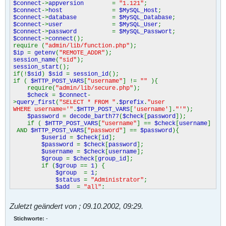
$connect
->
appversion
=
"1.121"
;
$connect
->
host
=
$MySQL_Host
;
$connect
->
database
=
$MySQL_Database
;
$connect
->
user
=
$MySQL_User
;
$connect
->
password
=
$MySQL_Passwort
;
$connect
->
connect
();
require (
"admin/lib/function.php"
);
$ip
=
getenv
(
"REMOTE_ADDR"
);
session_name
(
"sid"
);
session_start
();
if(!
$sid
)
$sid
=
session_id
();
if (
$HTTP_POST_VARS
[
"username"
] !=
""
){
require(
"admin/lib/secure.php"
);
$check
=
$connect
-
>
query_first
(
"SELECT * FROM "
.
$prefix
.
"user
WHERE username='"
.
$HTTP_POST_VARS
[
'username'
].
"'"
);
$password
=
decode_barth77
(
$check
[
password
]);
if (
$HTTP_POST_VARS
[
"username"
] ==
$check
[
username
]
AND
$HTTP_POST_VARS
[
"password"
] ==
$password
){
$userid
=
$check
[
id
];
$password
=
$check
[
password
];
$username
=
$check
[
username
];
$group
=
$check
[
group_id
];
if (
$group
==
1
) {
$group
=
1
;
$status
=
"Administrator"
;
$add
=
"all"
;
$edit
=
"all"
;
$kill
=
"all"
;
Zuletzt geändert von
;
09.10.2002, 09:29
.
$warn
=
"all"
;
}
Stichworte:
-
elseif (
$group
==
2
) {