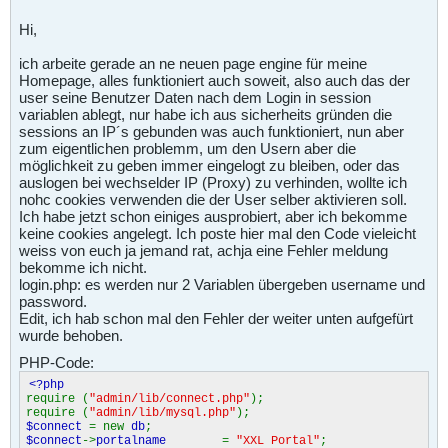
Hi,
ich arbeite gerade an ne neuen page engine für meine
Homepage, alles funktioniert auch soweit, also auch das der
user seine Benutzer Daten nach dem Login in session
variablen ablegt, nur habe ich aus sicherheits gründen die
sessions an IP´s gebunden was auch funktioniert, nun aber
zum eigentlichen problemm, um den Usern aber die
möglichkeit zu geben immer eingelogt zu bleiben, oder das
auslogen bei wechselder IP (Proxy) zu verhinden, wollte ich
nohc cookies verwenden die der User selber aktivieren soll.
Ich habe jetzt schon einiges ausprobiert, aber ich bekomme
keine cookies angelegt. Ich poste hier mal den Code vieleicht
weiss von euch ja jemand rat, achja eine Fehler meldung
bekomme ich nicht.
login.php: es werden nur 2 Variablen übergeben username und
password.
Edit, ich hab schon mal den Fehler der weiter unten aufgefürt
wurde behoben.
PHP-Code:
<?php
require (
"admin/lib/connect.php"
);
require (
"admin/lib/mysql.php"
);
$connect
= new
db
;
$connect
->
portalname
=
"XXL Portal"
;