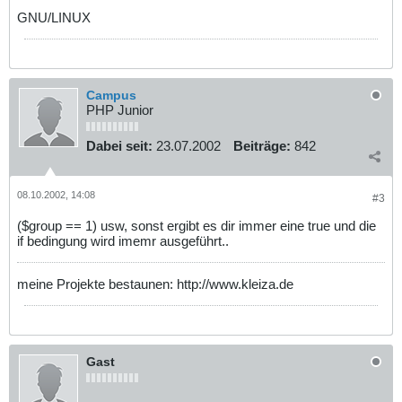
}
GNU/LINUX
$password
=
encode_barth77
(
$password
);
setcookie
(
"xxl_username"
,
$username
,
$time
,
"/"
);
setcookie
(
"xxl_password"
,
$password
,
$time
,
"/"
);
header
(
"Location: ./index.php?sid=
$sid
"
);
exit;
Campus
}
?>
PHP Junior
Dabei seit:
23.07.2002
Beiträge:
842
08.10.2002, 14:08
#3
($group == 1) usw, sonst ergibt es dir immer eine true und die
if bedingung wird imemr ausgeführt..
meine Projekte bestaunen: http://www.kleiza.de
Gast