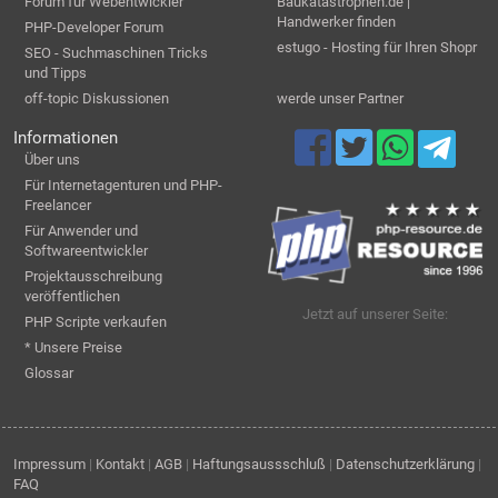
Forum für Webentwickler
Baukatastrophen.de |
Handwerker finden
PHP-Developer Forum
estugo - Hosting für Ihren Shopr
SEO - Suchmaschinen Tricks
und Tipps
off-topic Diskussionen
werde unser Partner
Informationen
Über uns
Für Internetagenturen und PHP-
Freelancer
Für Anwender und
Softwareentwickler
Projektausschreibung
veröffentlichen
Jetzt auf unserer Seite:
PHP Scripte verkaufen
* Unsere Preise
Glossar
Impressum
|
Kontakt
|
AGB
|
Haftungsaussschluß
|
Datenschutzerklärung
|
FAQ