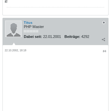
it!
Titus
PHP Master
Dabei seit:
22.01.2001
Beiträge:
4292
22.10.2002, 18:18
#4