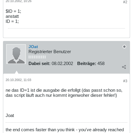
20.10.2002, 10:26
#2
$ID = 1;
anstatt
ID = 1;
JOat
Registrierter Benutzer
Dabei seit:
08.02.2002
Beiträge:
458
20.10.2002, 11:03
#3
ne das ID=1 ist die ausgabe die erfollgt (das passt schon so,
das script läuft auch nur kommt irgenwoher dieser fehler!)
Joat
the end comes faster than you think - you've already reached