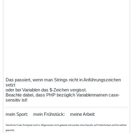
Das passiert, wenn man Strings nicht in Anführungszeichen
setzt
oder bei Variablen das $-Zeichen vergisst.
Beachte dabei, dass PHP bezüglich Variablennamen case-
sensitiv ist!
mein Sport:
mein Frühstück:
meine Arbeit:
Sämtliche Code-Schnipsel sind im Allgemeinen nicht getestet und werden ohne Gewähr auf Fehlerfreiheit und Korrektheit
gepostet.