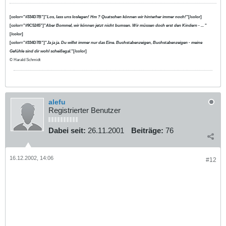
[color="#334D7B"]"
Los, lass uns loslegen! Hm ? Quatschen können wir hinterher immer noch!
"[/color]
[color="#9C5245"]"
Aber Bommel, wir können jetzt nicht bumsen. Wir müssen doch erst den Kindern - ...
"
[/color]
[color="#334D7B"]"
Ja ja ja. Du willst immer nur das Eine. Buchstabenzeigen, Buchstabenzeigen - meine
Gefühle sind dir wohl scheißegal.
"[/color]
© Harald Schmidt
alefu
Registrierter Benutzer
Dabei seit:
26.11.2001
Beiträge:
76
16.12.2002, 14:06
#12