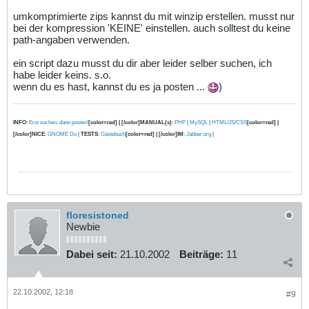
umkomprimierte zips kannst du mit winzip erstellen. musst nur
bei der kompression 'KEINE' einstellen. auch solltest du keine
path-angaben verwenden.
ein script dazu musst du dir aber leider selber suchen, ich
habe leider keins. s.o.
wenn du es hast, kannst du es ja posten ...
)
INFO
:
Erst suchen, dann posten!
[color=red] | [/color]MANUAL(s)
:
PHP
|
MySQL
|
HTML/JS/CSS
[color=red] |
[/color]NICE
:
GNOME Do
|
TESTS
:
Gästebuch
[color=red] | [/color]IM
:
Jabber.org
|
floresistoned
Newbie
Dabei seit:
21.10.2002
Beiträge:
11
22.10.2002, 12:18
#9