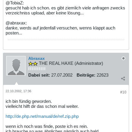
@TobiaZ:
gesucht hab ich schon. es gibt ziemlich viele anfragen zwecks
verzeichniss upload, aber keine lösung...
@abraxax:
danke, werds auf jedenfall versuchen, wenns klappt auch
posten...
Abraxax
THE REAL HAXE (Administrator)
Dabei seit:
27.07.2002
Beiträge:
22623
22.10.2002, 17:36
#10
ich bin fündig geworden.
vielleicht hilft dir das schon mal weiter.
http://de.php.net/manual/de/ref.zip.php
wenn ich noch was finde, poste ich es rein.
ich brauche so was ähnliches nämlich auch bald.