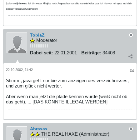
[color=red]
Hinweis:
Ich bin weder Mitglied noch Angestellter von ebiz-consult! Alles was ich hier von mir gebe tue ich in
eigener Verantwortung![/color]
TobiaZ
Moderator
Dabei seit:
22.01.2001
Beiträge:
34408
22.10.2002, 11:42
#4
Stimmt, java geht nur bie zum anzeigen des verzeichnisses,
und zum glück nicht werter.
Aber wenn man jetzt die pfade kennen würde (weiß nicht ob
das geht), ... [DAS KÖNNTE ILLEGAL WERDEN]
Abraxax
THE REAL HAXE (Administrator)