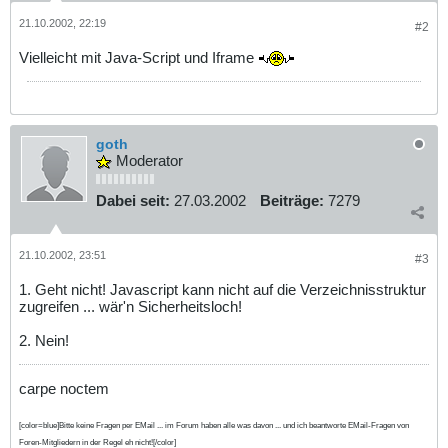
21.10.2002, 22:19
#2
Vielleicht mit Java-Script und Iframe
goth
Moderator
Dabei seit:
27.03.2002
Beiträge:
7279
21.10.2002, 23:51
#3
1. Geht nicht! Javascript kann nicht auf die Verzeichnisstruktur
zugreifen ... wär'n Sicherheitsloch!
2. Nein!
carpe noctem
[color=blue]Bitte keine Fragen per EMail ... im Forum haben alle was davon ... und ich beantworte EMail-Fragen von
Foren-Mitgliedern in der Regel eh nicht![/color]