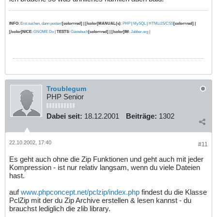
INFO
:
Erst suchen, dann posten!
[color=red] | [/color]MANUAL(s)
:
PHP
|
MySQL
|
HTML/JS/CSS
[color=red] |
[/color]NICE
:
GNOME Do
|
TESTS
:
Gästebuch
[color=red] | [/color]IM
:
Jabber.org
|
Troublegum
PHP Senior
Dabei seit:
18.12.2001
Beiträge:
1302
22.10.2002, 17:40
#11
Es geht auch ohne die Zip Funktionen und geht auch mit jeder
Kompression - ist nur relativ langsam, wenn du viele Dateien
hast.
auf
www.phpconcept.net/pclzip/index.php
findest du die Klasse
PclZip mit der du Zip Archive erstellen & lesen kannst - du
brauchst lediglich die zlib library.