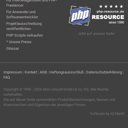
Für Internetagenturen und PHP-
Freelancer
Für Anwender und
Softwareentwickler
Projektausschreibung
veröffentlichen
Jetzt auf unserer Seite:
PHP Scripte verkaufen
* Unsere Preise
Glossar
Impressum
|
Kontakt
|
AGB
|
Haftungsaussschluß
|
Datenschutzerklärung
|
FAQ
Copyright © 1996 - 2026
ebiz-consult GmbH & Co. KG
. Alle Rechte
vorbehalten.
Die auf dieser Seite verwendeten Produktbezeichnungen, Namen und
Warenzeichen sind Eigentum der jeweiligen Firmen.
Software by IQ-Markt