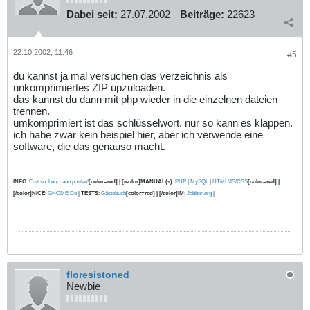
Dabei seit:
27.07.2002
Beiträge:
22623
22.10.2002, 11:46
#5
du kannst ja mal versuchen das verzeichnis als
unkomprimiertes ZIP upzuloaden.
das kannst du dann mit php wieder in die einzelnen dateien
trennen.
umkomprimiert ist das schlüsselwort. nur so kann es klappen.
ich habe zwar kein beispiel hier, aber ich verwende eine
software, die das genauso macht.
INFO
:
Erst suchen, dann posten!
[color=red] | [/color]MANUAL(s)
:
PHP
|
MySQL
|
HTML/JS/CSS
[color=red] |
[/color]NICE
:
GNOME Do
|
TESTS
:
Gästebuch
[color=red] | [/color]IM
:
Jabber.org
|
floresistoned
Newbie