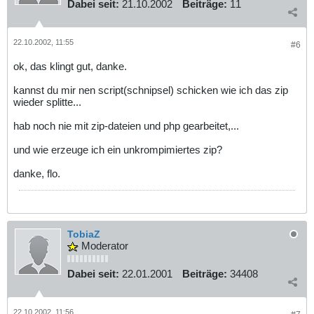
Dabei seit:
21.10.2002
Beiträge:
11
22.10.2002, 11:55
#6
ok, das klingt gut, danke.
kannst du mir nen script(schnipsel) schicken wie ich das zip
wieder splitte...
hab noch nie mit zip-dateien und php gearbeitet,...
und wie erzeuge ich ein unkrompimiertes zip?
danke, flo.
TobiaZ
Moderator
Dabei seit:
22.01.2001
Beiträge:
34408
22.10.2002, 11:56