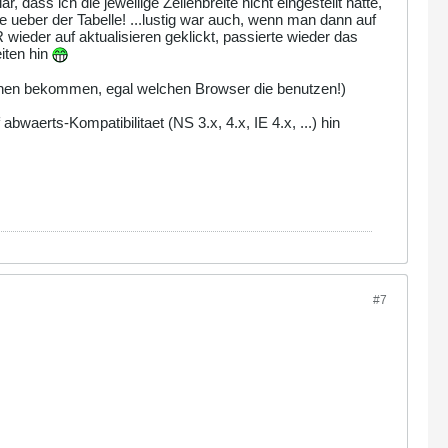
r, dass ich die jeweilige Zellenbreite nicht eingestellt hatte,
e ueber der Tabelle! ...lustig war auch, wenn man dann auf
ER wieder auf aktualisieren geklickt, passierte wieder das
iten hin
u sehen bekommen, egal welchen Browser die benutzen!)
waerts-Kompatibilitaet (NS 3.x, 4.x, IE 4.x, ...) hin
#7