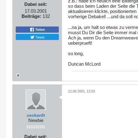
z.B.: habe ich neulich eine Bilderga
Dabei seit:
so dass beim Laden der Seite die T
17.03.2001
aktualisieren klickte, positionierte
Beiträge:
132
vorherige Debakel! ...und da sol
...na ja, um halt so etwas zu verm
Teilen
musst Du Dir die Seite immer mal
Tweet
Ach ja, wenn Du den Dreamweaver ben
ueberprueft!
so long,
Duncan McLord
12.06.2001, 12:03
ceckardt
Newbie
Dabei seit: