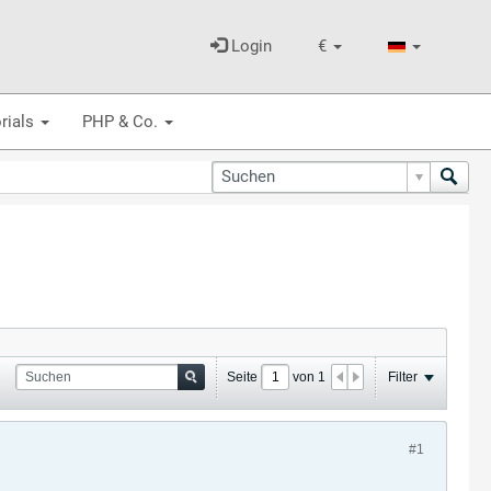
Login
€
rials
PHP & Co.
Seite
von
1
Filter
#1