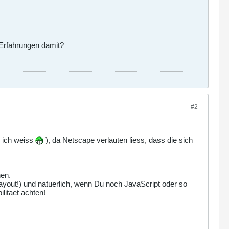
 Erfahrungen damit?
#2
, ich weiss
), da Netscape verlauten liess, dass die sich
hen.
ayout!) und natuerlich, wenn Du noch JavaScript oder so
litaet achten!