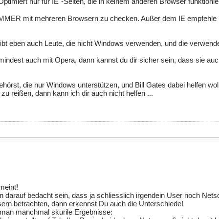
 "Optimiert nur für IE"-Seiten, die in keinem anderen Browser funktion
IMMER mit mehreren Browsern zu checken. Außer dem IE empfehle i
ibt eben auch Leute, die nicht Windows verwenden, und die verwend
mindest auch mit Opera, dann kannst du dir sicher sein, dass sie 
gehörst, die nur Windows unterstützen, und Bill Gates dabei helfen wo
zu reißen, dann kann ich dir auch nicht helfen ...
meint!
on darauf bedacht sein, dass ja schliesslich irgendein User noch Ne
ern betrachten, dann erkennst Du auch die Unterschiede!
t man manchmal skurile Ergebnisse: