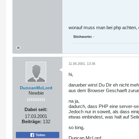
worauf muss man bei php achten, 
Stichworte:
-
11.06.2001, 13:36
hi,
darueber wirst Du Dir eh nicht me
DuncanMcLord
aus dem Browser Geschaeft zuruec
Newbie
na ja,
dadurch, dass PHP eine server-sei
Dabei seit:
Jedoch nur in soweit, als dass ei
17.03.2001
etwas einbindest, was halt auf Sei
Beiträge:
132
so long,
Teilen
Duncan McLord