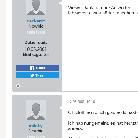
Vielwn Dank für eure Antworten.
Ich werde etwas härter rangehen und
ceckardt
Newbie
Dabei seit:
10.05.2001
Beiträge:
35
Teilen
Tweet
12.06.2001, 10:10
Oh Gott nein ... ich glaube du has
Ich hab nur gemeint, es hat heutz
milcky
anders.
Newbie