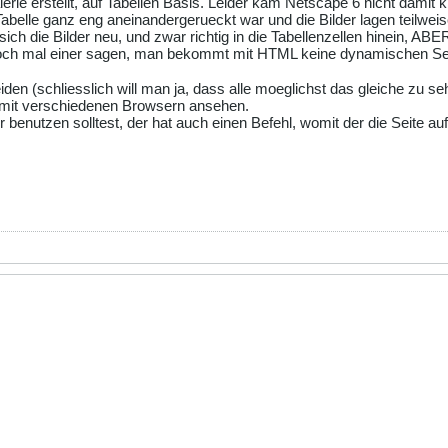
lerie erstellt, auf Tabellen Basis. Leider kam Netscape 6 nicht damit kla
abelle ganz eng aneinandergerueckt war und die Bilder lagen teilweis
n sich die Bilder neu, und zwar richtig in die Tabellenzellen hinein, AB
l noch mal einer sagen, man bekommt mit HTML keine dynamischen Se
eiden (schliesslich will man ja, dass alle moeglichst das gleiche z
 mit verschiedenen Browsern ansehen.
utzen solltest, der hat auch einen Befehl, womit der die Seite auf ab