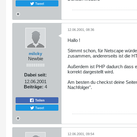
Tweet
12.06.2001, 08:36
Hallo !
Stimmt schon, für Netscape würde i
milcky
zusammen, andererseits ist die HT
Newbie
Außerdem ist PHP dadurch dass es
korrekt dargestellt wird.
Dabei seit:
12.06.2001
Am besten du checkst deine Seiten
Beiträge:
4
Nachfolger".
Teilen
Tweet
12.06.2001, 09:54