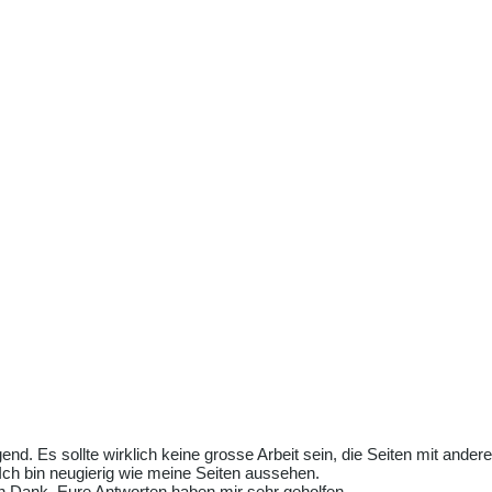
end. Es sollte wirklich keine grosse Arbeit sein, die Seiten mit and
Ich bin neugierig wie meine Seiten aussehen.
en Dank. Eure Antworten haben mir sehr geholfen.