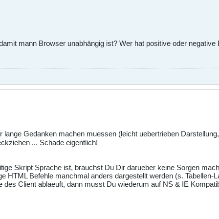
damit mann Browser unabhängig ist? Wer hat positive oder negative
hr lange Gedanken machen muessen (leicht uebertrieben Darstellung
kziehen ... Schade eigentlich!
tige Skript Sprache ist, brauchst Du Dir darueber keine Sorgen mac
nige HTML Befehle manchmal anders dargestellt werden (s. Tabellen-L
te des Client ablaeuft, dann musst Du wiederum auf NS & IE Kompatibi