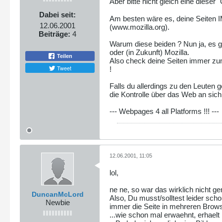
Aber bitte nicht gleich eine dieser
Dabei seit:
Am besten wäre es, deine Seiten 
12.06.2001
(www.mozilla.org).
Beiträge:
4
Warum diese beiden ? Nun ja, es g
oder (in Zukunft) Mozilla.
Teilen
Also check deine Seiten immer zu
Tweet
!
Falls du allerdings zu den Leuten 
die Kontrolle über das Web an sich 
--- Webpages 4 all Platforms !!! ---
12.06.2001, 11:05
lol,
ne ne, so war das wirklich nicht ge
DuncanMcLord
Also, Du musst/solltest leider sch
Newbie
immer die Seite in mehreren Brows
...wie schon mal erwaehnt, erhael