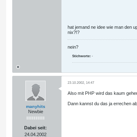
hat jemand ne idee wie man den upl
nix?!?
nein?
Stichworte:
-
23.10.2002, 14:47
Also mit PHP wird das kaum gehen 
Dann kannst du das ja errechen abe
manyhits
Newbie
Dabei seit:
24.04.2002