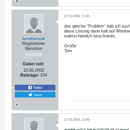
27.03.2004, 13:45
das gleiche "Problem" hab ich auch,
diese Lösung dann halt auf Windo
wahrscheinlich beschränkt.
tomtherock
Registrierter
Grüße
Benutzer
Tom
Dabei seit:
10.06.2002
Beiträge:
334
Teilen
Tweet
27.03.2004, 13:49
applet wäre ne möglichkeit (wenns ge