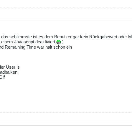
ls das schlimmste ist es dem Benutzer gar kein Rückgabewert oder M
t einem Javascript deaktiviert
)
nd Remaining Time wär halt schon ein
der User is
oadbalken
Gif