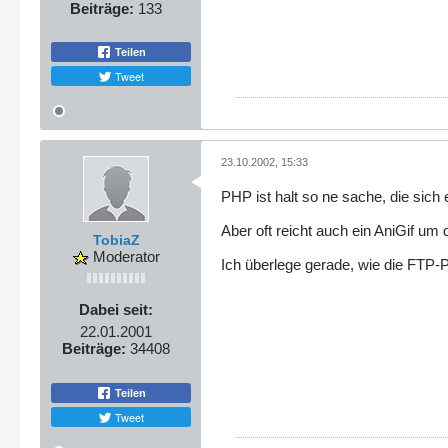
Beiträge:
133
Teilen
Tweet
23.10.2002, 15:33
PHP ist halt so ne sache, die sich e
Aber oft reicht auch ein AniGif um
TobiaZ
Moderator
Ich überlege gerade, wie die FTP
Dabei seit:
22.01.2001
Beiträge:
34408
Teilen
Tweet