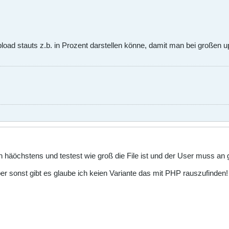
oad stauts z.b. in Prozent darstellen könne, damit man bei großen up
häöchstens und testest wie groß die File ist und der User muss an g
r sonst gibt es glaube ich keien Variante das mit PHP rauszufinden!