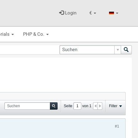
Login
€
rials
PHP & Co.
Seite
von
1
Filter
#1