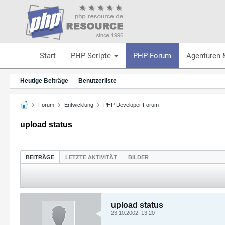
Start
PHP Scripte
PHP-Forum
Agenturen 
Heutige Beiträge
Benutzerliste
Forum
Entwicklung
PHP Developer Forum
upload status
BEITRÄGE
LETZTE AKTIVITÄT
BILDER
upload status
23.10.2002, 13:20