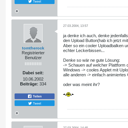
Tweet
27.03.2004, 13:57
ja denke ich auch, denke jedenfal
den Upload Button(hab ich jetzt mi
Aber so ein cooler Uploadbalken u
tomtherock
echter Leckerbissen...
Registrierter
Benutzer
Denke so wär ne gute Lösung:
-> Schauen auf welcher Plattform 
Windows -> cooles Applet mit Upl
Dabei seit:
alle anderen -> einfach animiertes 
10.06.2002
Beiträge:
334
oder was meint ihr?
Teilen
Tweet
27.03.2004, 14:45