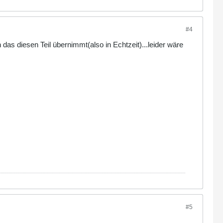
#4
 das diesen Teil übernimmt(also in Echtzeit)...leider wäre
#5