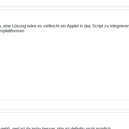
 eine Lösung wäre es vielleicht ein Applet in das Script zu integrieren
wsplattformen
ht). perl ist da imho besser. php ist definitiv nicht möglich