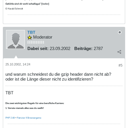
Gefühle sind dir wohl scheißegal.
"[/color]
© Harald Schmidt
TBT
Moderator
Dabei seit:
23.09.2002
Beiträge:
2787
25.10.2002, 14:24
#5
und warum schneidest du die gzip header dann nicht ab?
oder ist die Länge dieser nicht zu identifizieren?
TBT
Die zwei wichtigsten Regeln für eine berufliche Karriere:
1. Verrate niemals alles was du weißt!
PHP 2 All
•
Patrizier II Browsergame