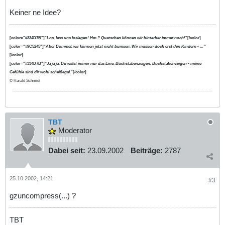
Keiner ne Idee?
[color="#334D7B"]"
Los, lass uns loslegen! Hm ? Quatschen können wir hinterher immer noch!
"[/color]
[color="#9C5245"]"
Aber Bommel, wir können jetzt nicht bumsen. Wir müssen doch erst den Kindern - ...
"
[/color]
[color="#334D7B"]"
Ja ja ja. Du willst immer nur das Eine. Buchstabenzeigen, Buchstabenzeigen - meine
Gefühle sind dir wohl scheißegal.
"[/color]
© Harald Schmidt
TBT
Moderator
Dabei seit:
23.09.2002
Beiträge:
2787
25.10.2002, 14:21
#3
gzuncompress(...) ?
TBT