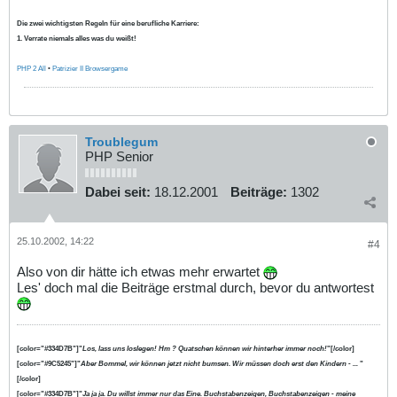
Die zwei wichtigsten Regeln für eine berufliche Karriere:
1. Verrate niemals alles was du weißt!
PHP 2 All
•
Patrizier II Browsergame
Troublegum
PHP Senior
Dabei seit:
18.12.2001
Beiträge:
1302
25.10.2002, 14:22
#4
Also von dir hätte ich etwas mehr erwartet
Les' doch mal die Beiträge erstmal durch, bevor du antwortest
[color="#334D7B"]"
Los, lass uns loslegen! Hm ? Quatschen können wir hinterher immer noch!
"[/color]
[color="#9C5245"]"
Aber Bommel, wir können jetzt nicht bumsen. Wir müssen doch erst den Kindern - ...
"
[/color]
[color="#334D7B"]"
Ja ja ja. Du willst immer nur das Eine. Buchstabenzeigen, Buchstabenzeigen - meine