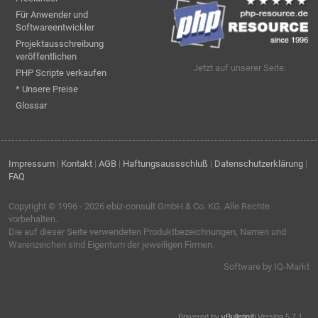
Für Anwender und
Softwareentwickler
Projektausschreibung
veröffentlichen
Jetzt auf unserer Seite:
PHP Scripte verkaufen
* Unsere Preise
Glossar
Impressum
|
Kontakt
|
AGB
|
Haftungsaussschluß
|
Datenschutzerklärung
|
FAQ
Copyright © 1996 - 2026
ebiz-consult GmbH & Co. KG
. Alle Rechte
vorbehalten.
Die auf dieser Seite verwendeten Produktbezeichnungen, Namen und
Warenzeichen sind Eigentum der jeweiligen Firmen.
Software by IQ-Markt
Powered by
vBulletin®
Version 5.7.1