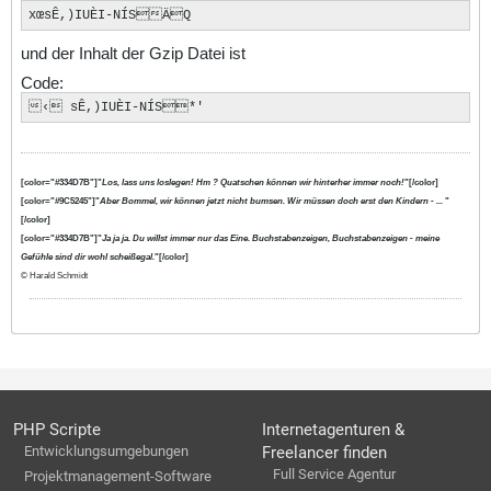
xœsÊ,)IUÈI-NÍSÄQ
und der Inhalt der Gzip Datei ist
Code:
‹ sÊ,)IUÈI-NÍS*'
[color="#334D7B"]"
Los, lass uns loslegen! Hm ? Quatschen können wir hinterher immer noch!
"[/color]
[color="#9C5245"]"
Aber Bommel, wir können jetzt nicht bumsen. Wir müssen doch erst den Kindern - ...
"
[/color]
[color="#334D7B"]"
Ja ja ja. Du willst immer nur das Eine. Buchstabenzeigen, Buchstabenzeigen - meine
Gefühle sind dir wohl scheißegal.
"[/color]
© Harald Schmidt
PHP Scripte
Internetagenturen &
Entwicklungsumgebungen
Freelancer finden
Full Service Agentur
Projektmanagement-Software