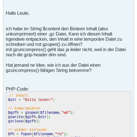
Hallo Leute,
ich habe im String $content den Binären Inhalt (also
unkomprimiert) einer .gz Datei. Kann ich diesen Inhalt
irgendwie entpacken, den Inhalt in eine temporäre Datei zu
schreiben und mit gzopen() zu öffnen?
mit gzuncompress() geht das ja leider nicht, weil in der Datei
noch die gzip-header drin sind.
Hat jemand ne Idee, wie ich aus der Datei einen
gzuncompress()-fähigen String bekomme?
PHP-Code:
// Inhalt
$str
=
"Bitte lesen!"
;
// komprimieren
$gzfh
=
gzopen
(
$filename
,
"wb"
);
gzwrite
(
$gzfh
,
$str
);
gzclose
(
$gzfh
);
// wieder einlesen
$fh
=
fopen
(
$filename
,
"rb"
);