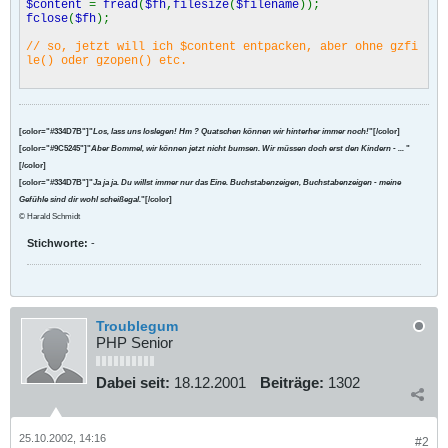
$content
=
fread
(
$fh
,
filesize
(
$filename
));
fclose
(
$fh
);
// so, jetzt will ich $content entpacken, aber ohne gzfi
le() oder gzopen() etc.
[color="#334D7B"]"
Los, lass uns loslegen! Hm ? Quatschen können wir hinterher immer noch!
"[/color]
[color="#9C5245"]"
Aber Bommel, wir können jetzt nicht bumsen. Wir müssen doch erst den Kindern - ...
"
[/color]
[color="#334D7B"]"
Ja ja ja. Du willst immer nur das Eine. Buchstabenzeigen, Buchstabenzeigen - meine
Gefühle sind dir wohl scheißegal.
"[/color]
© Harald Schmidt
Stichworte:
-
Troublegum
PHP Senior
Dabei seit:
18.12.2001
Beiträge:
1302
25.10.2002, 14:16
#2