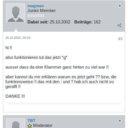
magman
Junior Member
Dabei seit:
25.10.2002
Beiträge:
162
25.10.2002, 20:23
#3
hi !!
also funktionieren tut das jetzt *g*
ausser dass da eine Klammer ganz hinten zu viel war !!
aber kannst du mir erklären warum es jetzt geht ?? bzw, die
funktionsweise !! das mit den : und ? hab ich auch nicht so
gerafft !!
DANKE !!!
TBT
Moderator