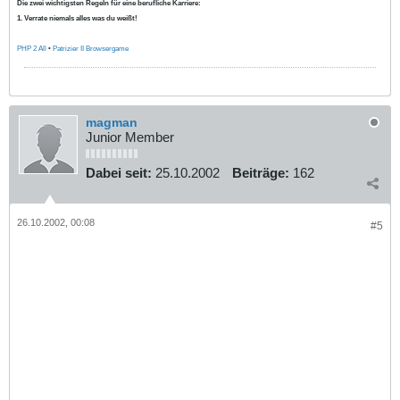
Die zwei wichtigsten Regeln für eine berufliche Karriere:
1. Verrate niemals alles was du weißt!
PHP 2 All
•
Patrizier II Browsergame
magman
Junior Member
Dabei seit:
25.10.2002
Beiträge:
162
26.10.2002, 00:08
#5