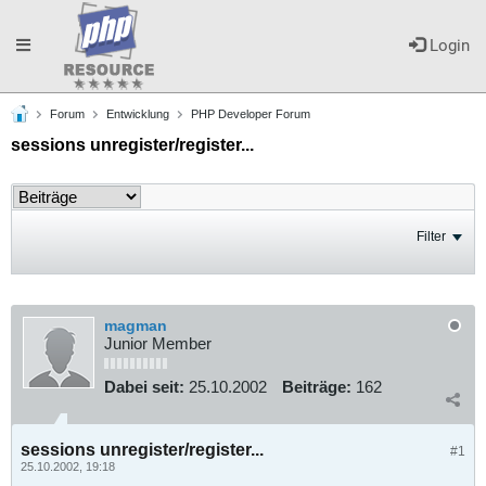
Toggle
Login
Forum
Entwicklung
PHP Developer Forum
navigation
sessions unregister/register...
Filter
magman
Junior Member
Dabei seit:
25.10.2002
Beiträge:
162
sessions unregister/register...
#1
25.10.2002, 19:18