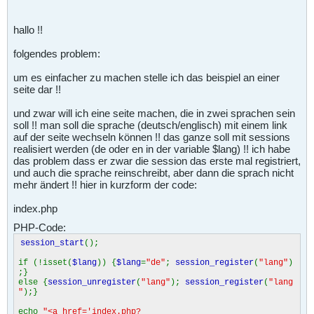
hallo !!
folgendes problem:
um es einfacher zu machen stelle ich das beispiel an einer
seite dar !!
und zwar will ich eine seite machen, die in zwei sprachen sein
soll !! man soll die sprache (deutsch/englisch) mit einem link
auf der seite wechseln können !! das ganze soll mit sessions
realisiert werden (de oder en in der variable $lang) !! ich habe
das problem dass er zwar die session das erste mal registriert,
und auch die sprache reinschreibt, aber dann die sprach nicht
mehr ändert !! hier in kurzform der code:
index.php
PHP-Code:
session_start
();
if (!isset(
$lang
)) {
$lang
=
"de"
;
session_register
(
"lang"
)
;}
else {
session_unregister
(
"lang"
);
session_register
(
"lang
"
);}
echo
"<a href='index.php?