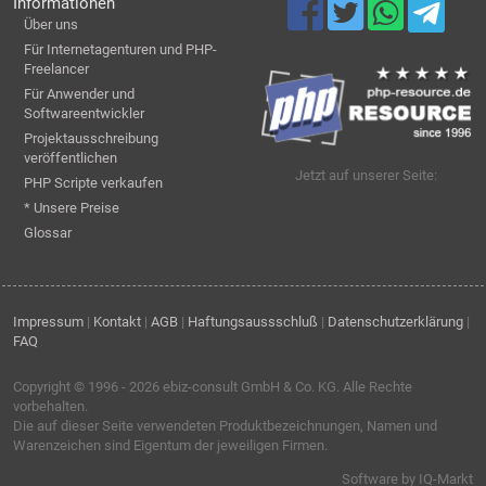
Informationen
Über uns
Für Internetagenturen und PHP-
Freelancer
Für Anwender und
Softwareentwickler
Projektausschreibung
veröffentlichen
Jetzt auf unserer Seite:
PHP Scripte verkaufen
* Unsere Preise
Glossar
Impressum
|
Kontakt
|
AGB
|
Haftungsaussschluß
|
Datenschutzerklärung
|
FAQ
Copyright © 1996 - 2026
ebiz-consult GmbH & Co. KG
. Alle Rechte
vorbehalten.
Die auf dieser Seite verwendeten Produktbezeichnungen, Namen und
Warenzeichen sind Eigentum der jeweiligen Firmen.
Software by IQ-Markt