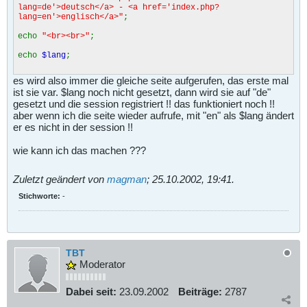
lang=de'>deutsch</a> - <a href='index.php?
lang=en'>englisch</a>"
;
echo
"<br><br>"
;
echo
$lang
;
es wird also immer die gleiche seite aufgerufen, das erste mal
ist sie var. $lang noch nicht gesetzt, dann wird sie auf "de"
gesetzt und die session registriert !! das funktioniert noch !!
aber wenn ich die seite wieder aufrufe, mit "en" als $lang ändert
er es nicht in der session !!
wie kann ich das machen ???
Zuletzt geändert von
magman
;
25.10.2002, 19:41
.
Stichworte:
-
TBT
Moderator
Dabei seit:
23.09.2002
Beiträge:
2787