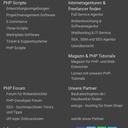
PHP Scripte
Internetagenturen &
Entwicklungsumgebungen
Freelancer finden
Full Service Agentur
Projektmanagement-Software
Webentwicklung &
E-Commerce
Softwareagentur
Clone-Scripts
Webhosting & IT-Service
Marktplatz-Software
SEA , SEM und SEO Agentur
Ticket & Supportsysteme
Userübersicht
PHP Scripte
Magazin & PHP Tutorials
Magazin für PHP- und Web-
Entwickler
Lernen mit unseren PHP-
Tutorials
PHP Forum
Unsere Partner
Forum für Webentwickler
Baukatastrophen.de |
Handwerker finden
PHP-Developer Forum
estugo - Hosting für Ihren Shopr
SEO - Suchmaschinen Tricks
und Tipps
off-topic Diskussionen
werde unser Partner