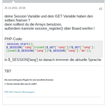
25.10.2002, 20:08
#2
deine Session Variable und dein GET Variable haben den
selben Namen ?
dann solltest du die Arrays benutzen,
außerdem kannste session_register() über Board werfen !
PHP-Code:
session_start
();
$_SESSION
[
'lang'
]=isset(
$_GET
[
'lang'
])?
$_GET
[
'lang'
]:
(isset(
$_SESSION
[
'lang'
])?
$_SESSION
[
'lang'
]:
'de'
));
in $_SESSION['lang'] ist danach immmer die aktuelle Sprache
TBT
Die zwei wichtigsten Regeln für eine berufliche Karriere:
1. Verrate niemals alles was du weißt!
PHP 2 All
•
Patrizier II Browsergame