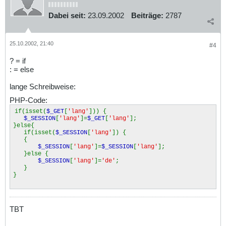
Dabei seit:
23.09.2002
Beiträge:
2787
25.10.2002, 21:40
#4
? = if
: = else
lange Schreibweise:
PHP-Code:
if(isset(
$_GET
[
'lang'
])) {
$_SESSION
[
'lang'
]=
$_GET
[
'lang'
];
}else{
if(isset(
$_SESSION
[
'lang'
]) {
{
$_SESSION
[
'lang'
]=
$_SESSION
[
'lang'
];
}else {
$_SESSION
[
'lang'
]=
'de'
;
}
}
TBT