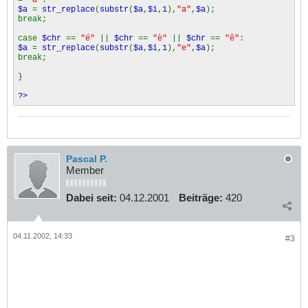
$a
=
str_replace
(
substr
(
$a
,
$i
,
1
),
"a"
,
$a
);
break;
case
$chr
==
"é"
||
$chr
==
"è"
||
$chr
==
"ê"
:
$a
=
str_replace
(
substr
(
$a
,
$i
,
1
),
"e"
,
$a
);
break;
}
?>
Pascal P.
Member
Dabei seit:
04.12.2001
Beiträge:
420
04.11.2002, 14:33
#3