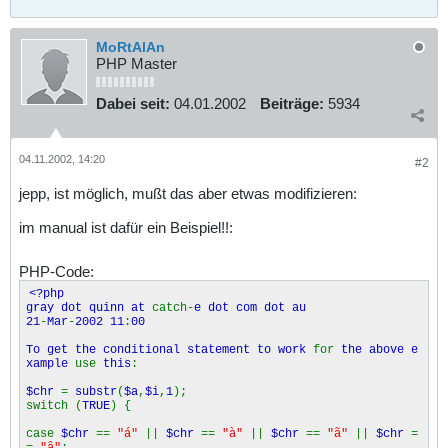
MoRtAlAn
PHP Master
Dabei seit:
04.01.2002
Beiträge:
5934
04.11.2002, 14:20
#2
jepp, ist möglich, mußt das aber etwas modifizieren:
im manual ist dafür ein Beispiel!!:
PHP-Code:
<?php
gray dot quinn at
catch-
e dot com dot au
21
-
Mar
-
2002 11
:
00
To get the conditional statement to work
for
the above e
xample
use
this
:
$chr
=
substr
(
$a
,
$i
,
1
);
switch (
TRUE
) {
case
$chr
==
"á"
||
$chr
==
"à"
||
$chr
==
"ã"
||
$chr
=
=
"â"
: