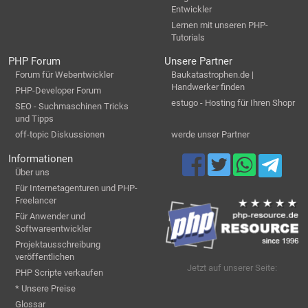
Entwickler
Lernen mit unseren PHP-
Tutorials
PHP Forum
Unsere Partner
Forum für Webentwickler
Baukatastrophen.de |
Handwerker finden
PHP-Developer Forum
estugo - Hosting für Ihren Shopr
SEO - Suchmaschinen Tricks
und Tipps
off-topic Diskussionen
werde unser Partner
Informationen
Über uns
Für Internetagenturen und PHP-
Freelancer
Für Anwender und
Softwareentwickler
Projektausschreibung
veröffentlichen
Jetzt auf unserer Seite:
PHP Scripte verkaufen
* Unsere Preise
Glossar