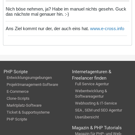
Nich böse nehmen, ja? Habe im manuel nichts gesehn. Guck
das nächste mal genauer hin. :-)
Ans Ziel kommt nur der, der auch eins hat.
www.e-cross.info
PHP Scripte
Internetagenturen &
Entwicklungsumgebungen
Freelancer finden
Full Service Agentur
Projektmanagement-Software
Webentwicklung &
E-Commerce
Softwareagentur
Clone-Scripts
Webhosting & IT-Service
Marktplatz-Software
SEA , SEM und SEO Agentur
Ticket & Supportsysteme
Userübersicht
PHP Scripte
Magazin & PHP Tutorials
Magazin für PHP- und Web-