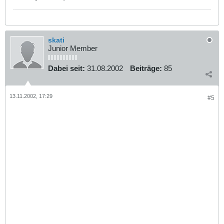
skati
Junior Member
Dabei seit:
31.08.2002
Beiträge:
85
13.11.2002, 17:29
#5