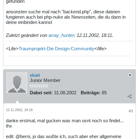
gefunden
ansonsten suche mal nach "backend.php", diese dateien
fungieren auch bei php-nuke als Newsseiten, die du dann in
deine einbinden kannst
Zuletzt geändert von
array_hunter
;
12.11.2002, 18:11
.
<Life>
Traumprojekt-Die Design-Community
</life>
skati
Junior Member
Dabei seit:
31.08.2002
Beiträge:
85
12.11.2002, 18:18
#3
danke erstmal, mal gucken was man osnt noch so findet...
thx
edit: @berni, jo das wußte ich, such aber eher allgemeine