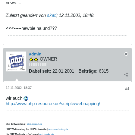
news....
Zuletzt geändert von
skati
;
12.11.2002, 18:48
.
<<<-----newbie na und???
admin
OWNER
Dabei seit:
22.01.2001
Beiträge:
6315
12.11.2002, 18:37
#4
wir auch
http://www.php-resource.de/scripte/webnapping/
php-Entwicklung
|
ebiz-consult.de
PHP-Webhosting für PHP Entwickler
|
ebiz-webhosting.de
die PHP Marktplatz-Software
|
ebiz-trader.de