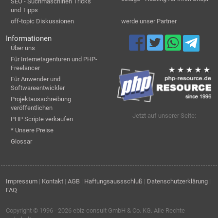
SEO - Suchmaschinen Tricks
und Tipps
off-topic Diskussionen
werde unser Partner
Informationen
Über uns
Für Internetagenturen und PHP-
Freelancer
Für Anwender und
Softwareentwickler
Projektausschreibung
veröffentlichen
Jetzt auf unserer Seite:
PHP Scripte verkaufen
* Unsere Preise
Glossar
Impressum
|
Kontakt
|
AGB
|
Haftungsaussschluß
|
Datenschutzerklärung
|
FAQ
Copyright © 1996 - 2026
ebiz-consult GmbH & Co. KG
. Alle Rechte