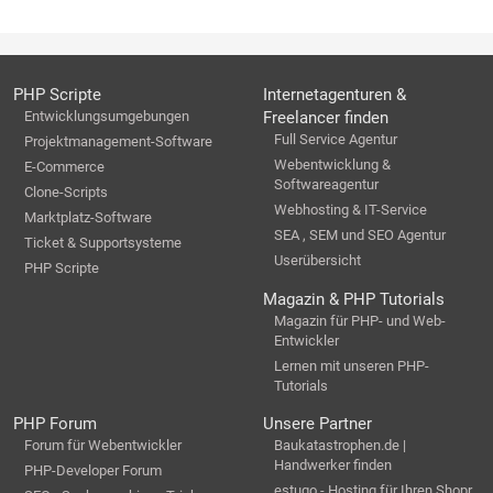
PHP Scripte
Internetagenturen &
Entwicklungsumgebungen
Freelancer finden
Full Service Agentur
Projektmanagement-Software
Webentwicklung &
E-Commerce
Softwareagentur
Clone-Scripts
Webhosting & IT-Service
Marktplatz-Software
SEA , SEM und SEO Agentur
Ticket & Supportsysteme
Userübersicht
PHP Scripte
Magazin & PHP Tutorials
Magazin für PHP- und Web-
Entwickler
Lernen mit unseren PHP-
Tutorials
PHP Forum
Unsere Partner
Forum für Webentwickler
Baukatastrophen.de |
Handwerker finden
PHP-Developer Forum
estugo - Hosting für Ihren Shopr