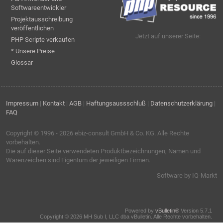
Softwareentwickler
Projektausschreibung
veröffentlichen
Jetzt auf unserer Seite:
PHP Scripte verkaufen
* Unsere Preise
Glossar
Impressum
|
Kontakt
|
AGB
|
Haftungsaussschluß
|
Datenschutzerklärung
|
FAQ
Copyright © 1996 - 2026
ebiz-consult GmbH & Co. KG
. Alle Rechte
vorbehalten.
Die auf dieser Seite verwendeten Produktbezeichnungen, Namen und
Warenzeichen sind Eigentum der jeweiligen Firmen.
Software by IQ-Markt
Powered by
vBulletin®
Version 5.7.1
Copyright © 2026 MH Sub I, LLC dba vBulletin. Alle Rechte vorbehalten.