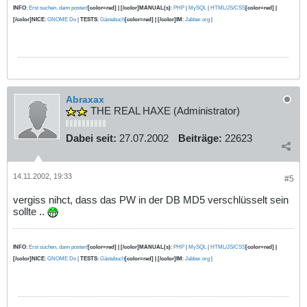
INFO
:
Erst suchen, dann posten!
[color=red] | [/color]MANUAL(s)
:
PHP
|
MySQL
|
HTML/JS/CSS
[color=red] |
[/color]NICE
:
GNOME Do
|
TESTS
:
Gästebuch
[color=red] | [/color]IM
:
Jabber.org
|
Abraxax
THE REAL HAXE (Administrator)
Dabei seit:
27.07.2002
Beiträge:
22623
14.11.2002, 19:33
#5
vergiss nihct, dass das PW in der DB MD5 verschlüsselt sein
sollte ..
INFO
:
Erst suchen, dann posten!
[color=red] | [/color]MANUAL(s)
:
PHP
|
MySQL
|
HTML/JS/CSS
[color=red] |
[/color]NICE
:
GNOME Do
|
TESTS
:
Gästebuch
[color=red] | [/color]IM
:
Jabber.org
|