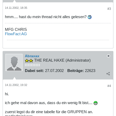
14.11.2002, 18:35
#3
hmm.... hast du mein thread nicht alles gelesen?
MFG CHRIS
FlowFact AG
Abraxax
THE REAL HAXE (Administrator)
Dabei seit:
27.07.2002
Beiträge:
22623
14.11.2002, 19:32
#4
hi.
ich gehe mal davon aus, dass du ein wenig fit bist....
zuerst legst du dir eine tabelle für die GRUPPEN an.