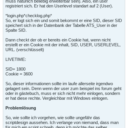
muss natürlich beliebig erweiterbar sein). Also, ein user
registriert sich. Er hat den Userlevel standart auf 2 (User).
*login.php*checklog.php*
So, er logt sich ein und somit bekommt er eine SID, dieser SID
speichert sich in der Datenbank der Tabelle ATS_User in der
Spalte SID.
Dann checkt der ob er bereits ein Cookie hat, wenn nicht
erstellt er ein Cookie mit der inhalt, SID, USER, USERLEVEL,
URL. (verschlüsselt)
LIVETIME:
SID= 1800
Cookie = 3600
So, dieser informationen sollte im laufe allerseite irgendwo
gelagert sein. Denn wenn der user zum beispiel ins forum geht
oder in gästebuch, muss er sich nicht mehr einlogen, sondern
er hat diese rechte. Vergleichbar mit Windows einlogen.
Problemlösung
So, wie sollte ich vorgehen, wie sollte ungefähr das
scriptdesign aussehen. Ich verlange von niemand, dass man
für mich ein script schreib, denn ich möchte das selber