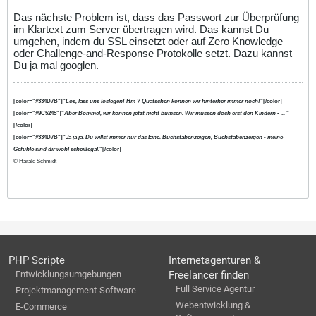
Das nächste Problem ist, dass das Passwort zur Überprüfung
im Klartext zum Server übertragen wird. Das kannst Du
umgehen, indem du SSL einsetzt oder auf Zero Knowledge
oder Challenge-and-Response Protokolle setzt. Dazu kannst
Du ja mal googlen.
[color="#334D7B"]"
Los, lass uns loslegen! Hm ? Quatschen können wir hinterher immer noch!
"[/color]
[color="#9C5245"]"
Aber Bommel, wir können jetzt nicht bumsen. Wir müssen doch erst den Kindern - ...
"
[/color]
[color="#334D7B"]"
Ja ja ja. Du willst immer nur das Eine. Buchstabenzeigen, Buchstabenzeigen - meine
Gefühle sind dir wohl scheißegal.
"[/color]
© Harald Schmidt
PHP Scripte
Internetagenturen &
Entwicklungsumgebungen
Freelancer finden
Full Service Agentur
Projektmanagement-Software
Webentwicklung &
E-Commerce