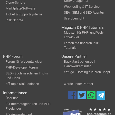
Softwareagentur
Clone-Scripts
Webhosting & IT-Service
Marktplatz-Software
SEA , SEM und SEO Agentur
Ticket & Supportsysteme
Userübersicht
PHP Scripte
Magazin & PHP Tutorials
Magazin für PHP- und Web-
Entwickler
Lernen mit unseren PHP-
Tutorials
PHP Forum
Unsere Partner
Forum für Webentwickler
Baukatastrophen.de |
Handwerker finden
PHP-Developer Forum
estugo - Hosting für Ihren Shopr
SEO - Suchmaschinen Tricks
und Tipps
off-topic Diskussionen
werde unser Partner
Informationen
Über uns
Für Internetagenturen und PHP-
Freelancer
Für Anwender und