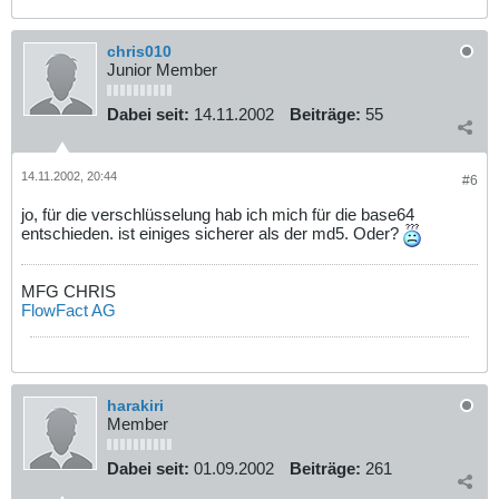
chris010
Junior Member
Dabei seit:
14.11.2002
Beiträge:
55
14.11.2002, 20:44
#6
jo, für die verschlüsselung hab ich mich für die base64
entschieden. ist einiges sicherer als der md5. Oder?
MFG CHRIS
FlowFact AG
harakiri
Member
Dabei seit:
01.09.2002
Beiträge:
261