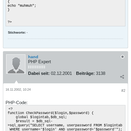
{
echo "muhmuh";
}
?>
Stichworte:
-
hand
PHP Expert
Dabei seit:
02.12.2001
Beiträge:
3138
16.11.2002, 10:24
#2
PHP-Code:
<?
function CheckPassword($login,$password) {
global $logintab,$db_sql;
$result = $db_sql-
>sql_query("SELECT username, userpassword FROM $logintab
WHERE username='$login' AND userpassword='$password'");