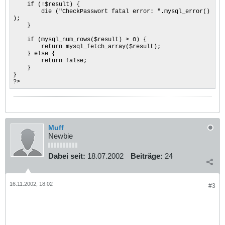
if (!$result) {
die ("CheckPasswort fatal error: ".mysql_error()
);
}
if (mysql_num_rows($result) > 0) {
return mysql_fetch_array($result);
} else {
return false;
}
}
?>
Muff
Newbie
Dabei seit:
18.07.2002
Beiträge:
24
16.11.2002, 18:02
#3