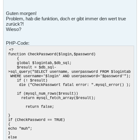
Guten morgen!
Problem, hab die funktion, doch er gibt immer den wert true
zurück?!
Wieso?
PHP-Code:
<?
function CheckPassword($login,$password)
{
global $logintab,$db_sql;
$result = $db_sql-
>sql_query("SELECT username, userpassword FROM $logintab
WHERE username='$login' AND userpassword='$password'");
if (! $result)
die ("CheckPasswort fatal error: ".mysql_error() );
if (mysql_num_rows($result))
return mysql_fetch_array($result);
return false;
}
if (CheckPassword == TRUE)
{
echo "muh";
}
else