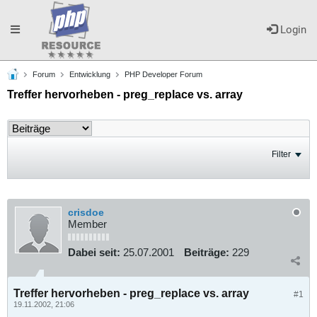
Toggle
Login
Forum
Entwicklung
PHP Developer Forum
navigation
Treffer hervorheben - preg_replace vs. array
Filter
crisdoe
Member
Dabei seit:
25.07.2001
Beiträge:
229
Treffer hervorheben - preg_replace vs. array
#1
19.11.2002, 21:06