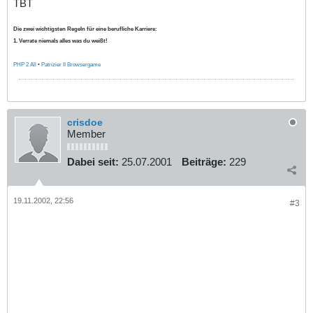
TBT
Die zwei wichtigsten Regeln für eine berufliche Karriere:
1. Verrate niemals alles was du weißt!
PHP 2 All
•
Patrizier II Browsergame
crisdoe
Member
Dabei seit:
25.07.2001
Beiträge:
229
19.11.2002, 22:56
#3