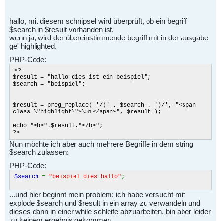
hallo, mit diesem schnipsel wird überprüft, ob ein begriff
$search in $result vorhanden ist.
wenn ja, wird der übereinstimmende begriff mit in der ausgabe
ge' highlighted.
PHP-Code:
<?
$result = "hallo dies ist ein beispiel";
$search = "beispiel";
$result = preg_replace( '/(' . $search . ')/', "<span
class=\"highlight\">\$1</span>", $result );
echo "<b>".$result."</b>";
?>
Nun möchte ich aber auch mehrere Begriffe in dem string
$search zulassen:
PHP-Code:
$search
=
"beispiel dies hallo"
;
...und hier beginnt mein problem: ich habe versucht mit
explode $search und $result in ein array zu verwandeln und
dieses dann in einer while schleife abzuarbeiten, bin aber leider
zu keinem ergebnis gekommen.