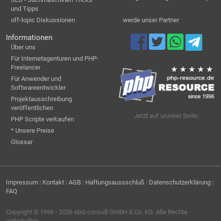
und Tipps
off-topic Diskussionen
werde unser Partner
Informationen
Über uns
Für Internetagenturen und PHP-
Freelancer
Für Anwender und
Softwareentwickler
Projektausschreibung
veröffentlichen
Jetzt auf unserer Seite:
PHP Scripte verkaufen
* Unsere Preise
Glossar
Impressum
|
Kontakt
|
AGB
|
Haftungsaussschluß
|
Datenschutzerklärung
|
FAQ
Copyright © 1996 - 2026
ebiz-consult GmbH & Co. KG
. Alle Rechte
vorbehalten.