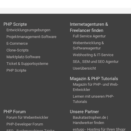
PHP Scripte
Internetagenturen &
Entwicklungsumgebungen
Freelancer finden
Full Service Agentur
Projektmanagement-Software
Webentwicklung &
E-Commerce
Softwareagentur
Clone-Scripts
Webhosting & IT-Service
Marktplatz-Software
SEA , SEM und SEO Agentur
Ticket & Supportsysteme
Userübersicht
PHP Scripte
Magazin & PHP Tutorials
Magazin für PHP- und Web-
Entwickler
Lernen mit unseren PHP-
Tutorials
PHP Forum
Unsere Partner
Forum für Webentwickler
Baukatastrophen.de |
Handwerker finden
PHP-Developer Forum
estugo - Hosting für Ihren Shopr
SEO - Suchmaschinen Tricks