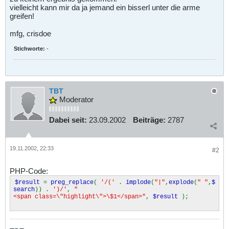
vielleicht kann mir da ja jemand ein bisserl unter die arme
greifen!
mfg, crisdoe
Stichworte:
-
TBT
Moderator
Dabei seit:
23.09.2002
Beiträge:
2787
19.11.2002, 22:33
#2
PHP-Code:
$result
=
preg_replace
(
'/('
.
implode
(
"|"
,
explode
(
" "
,
$
search
)) .
')/'
,
"
<span class=\"highlight\">\$1</span>"
,
$result
);