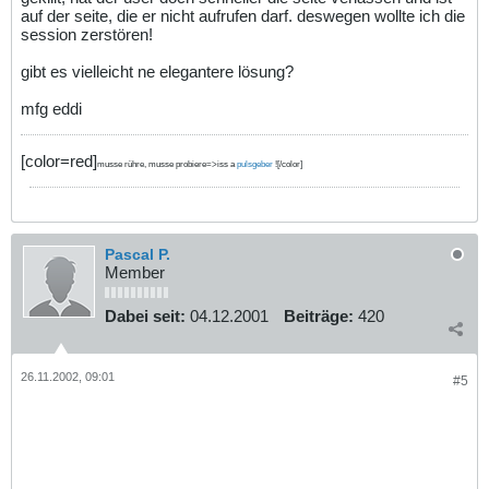
auf der seite, die er nicht aufrufen darf. deswegen wollte ich die
session zerstören!
gibt es vielleicht ne elegantere lösung?
mfg eddi
[color=red]
musse rühre, musse probiere=>iss a
pulsgeber
![/color]
Pascal P.
Member
Dabei seit:
04.12.2001
Beiträge:
420
26.11.2002, 09:01
#5