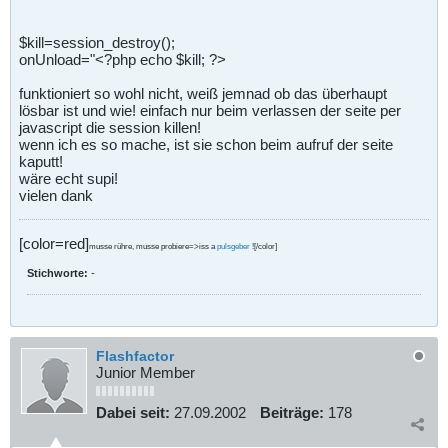
$kill=session_destroy();
onUnload="<?php echo $kill; ?>
funktioniert so wohl nicht, weiß jemnad ob das überhaupt
lösbar ist und wie! einfach nur beim verlassen der seite per
javascript die session killen!
wenn ich es so mache, ist sie schon beim aufruf der seite
kaputt!
wäre echt supi!
vielen dank
[color=red]
musse rühre, musse probiere=>iss a
pulsgeber
![/color]
Stichworte:
-
Flashfactor
Junior Member
Dabei seit:
27.09.2002
Beiträge:
178