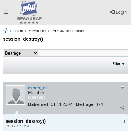
Toggle
Login
Forum
Entwicklung
PHP Developer Forum
navigation
session_destroy()
Filter
mister_x1
Member
Dabei seit:
01.11.2002
Beiträge:
474
session_destroy()
#1
26.11.2002, 08:31