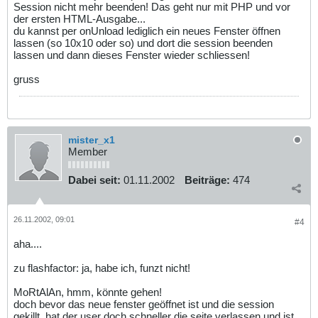
Session nicht mehr beenden! Das geht nur mit PHP und vor
der ersten HTML-Ausgabe...
du kannst per onUnload lediglich ein neues Fenster öffnen
lassen (so 10x10 oder so) und dort die session beenden
lassen und dann dieses Fenster wieder schliessen!
gruss
mister_x1
Member
Dabei seit:
01.11.2002
Beiträge:
474
26.11.2002, 09:01
#4
aha....
zu flashfactor: ja, habe ich, funzt nicht!
MoRtAlAn, hmm, könnte gehen!
doch bevor das neue fenster geöffnet ist und die session
gekillt, hat der user doch schneller die seite verlassen und ist