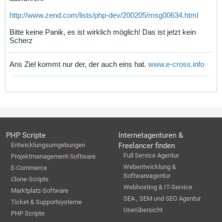
http://www.zend.com/lists/php-dev/200205/msg00634.html
Bitte keine Panik, es ist wirklich möglich! Das ist jetzt kein
Scherz
Ans Ziel kommt nur der, der auch eins hat.
www.e-cross.info
PHP Scripte
Internetagenturen &
Entwicklungsumgebungen
Freelancer finden
Full Service Agentur
Projektmanagement-Software
Webentwicklung &
E-Commerce
Softwareagentur
Clone-Scripts
Webhosting & IT-Service
Marktplatz-Software
SEA , SEM und SEO Agentur
Ticket & Supportsysteme
Userübersicht
PHP Scripte