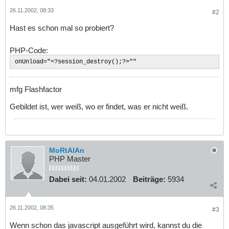
26.11.2002, 08:33
#2
Hast es schon mal so probiert?
PHP-Code:
onUnload="<?session_destroy();?>""
mfg Flashfactor
Gebildet ist, wer weiß, wo er findet, was er nicht weiß.
MoRtAlAn
PHP Master
Dabei seit:
04.01.2002
Beiträge:
5934
26.11.2002, 08:35
#3
Wenn schon das javascript ausgeführt wird, kannst du die