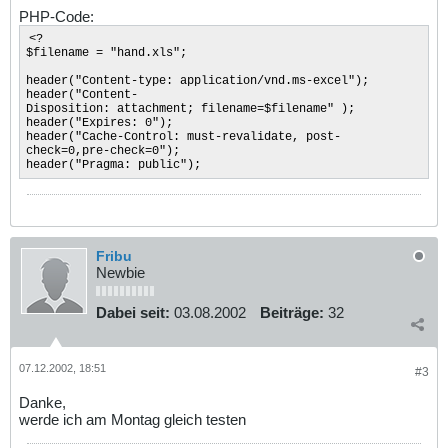
PHP-Code:
<?
$filename = "hand.xls";
header("Content-type: application/vnd.ms-excel");
header("Content-
Disposition: attachment; filename=$filename" );
header("Expires: 0");
header("Cache-Control: must-revalidate, post-
check=0,pre-check=0");
header("Pragma: public");
Fribu
Newbie
Dabei seit:
03.08.2002
Beiträge:
32
07.12.2002, 18:51
#3
Danke,
werde ich am Montag gleich testen