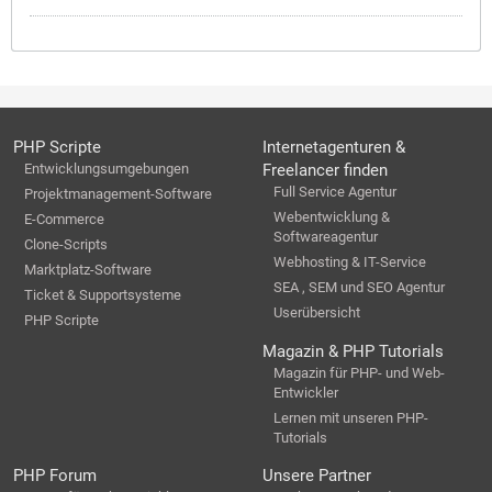
PHP Scripte
Internetagenturen &
Entwicklungsumgebungen
Freelancer finden
Full Service Agentur
Projektmanagement-Software
Webentwicklung &
E-Commerce
Softwareagentur
Clone-Scripts
Webhosting & IT-Service
Marktplatz-Software
SEA , SEM und SEO Agentur
Ticket & Supportsysteme
Userübersicht
PHP Scripte
Magazin & PHP Tutorials
Magazin für PHP- und Web-
Entwickler
Lernen mit unseren PHP-
Tutorials
PHP Forum
Unsere Partner