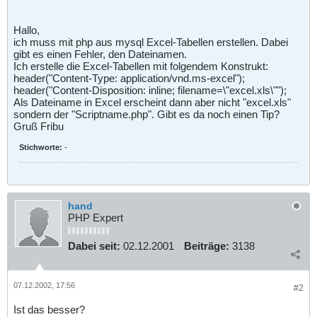
Hallo,
ich muss mit php aus mysql Excel-Tabellen erstellen. Dabei
gibt es einen Fehler, den Dateinamen.
Ich erstelle die Excel-Tabellen mit folgendem Konstrukt:
header("Content-Type: application/vnd.ms-excel");
header("Content-Disposition: inline; filename=\"excel.xls\"");
Als Dateiname in Excel erscheint dann aber nicht "excel.xls"
sondern der "Scriptname.php". Gibt es da noch einen Tip?
Gruß Fribu
Stichworte:
-
hand
PHP Expert
Dabei seit:
02.12.2001
Beiträge:
3138
07.12.2002, 17:56
#2
Ist das besser?