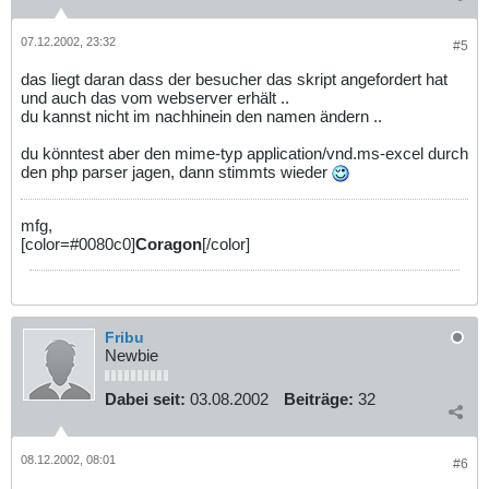
07.12.2002, 23:32
#5
das liegt daran dass der besucher das skript angefordert hat
und auch das vom webserver erhält ..
du kannst nicht im nachhinein den namen ändern ..
du könntest aber den mime-typ application/vnd.ms-excel durch
den php parser jagen, dann stimmts wieder
mfg,
[color=#0080c0]
Coragon
[/color]
Fribu
Newbie
Dabei seit:
03.08.2002
Beiträge:
32
08.12.2002, 08:01
#6