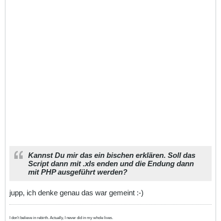
Kannst Du mir das ein bischen erklären. Soll das
Script dann mit .xls enden und die Endung dann
mit PHP ausgeführt werden?
jupp, ich denke genau das war gemeint :-)
I don't believe in rebirth. Actually, I never did in my whole lives.