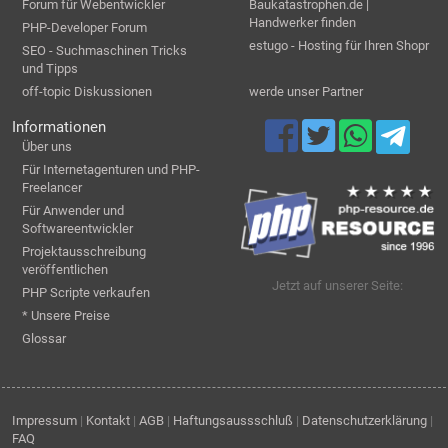
Forum für Webentwickler
Baukatastrophen.de |
Handwerker finden
PHP-Developer Forum
estugo - Hosting für Ihren Shopr
SEO - Suchmaschinen Tricks
und Tipps
off-topic Diskussionen
werde unser Partner
Informationen
Über uns
Für Internetagenturen und PHP-
Freelancer
Für Anwender und
Softwareentwickler
Projektausschreibung
veröffentlichen
Jetzt auf unserer Seite:
PHP Scripte verkaufen
* Unsere Preise
Glossar
Impressum
|
Kontakt
|
AGB
|
Haftungsaussschluß
|
Datenschutzerklärung
|
FAQ