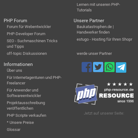
Lernen mit unseren PHP-
Tutorials
PHP Forum
Unsere Partner
Forum für Webentwickler
Baukatastrophen.de |
Handwerker finden
PHP-Developer Forum
estugo - Hosting für Ihren Shopr
SEO - Suchmaschinen Tricks
und Tipps
off-topic Diskussionen
werde unser Partner
Informationen
Über uns
Für Internetagenturen und PHP-
Freelancer
Für Anwender und
Softwareentwickler
Projektausschreibung
veröffentlichen
Jetzt auf unserer Seite:
PHP Scripte verkaufen
* Unsere Preise
Glossar