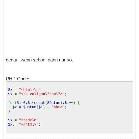
genau. wenn schon, dann nur so.
PHP-Code:
$x
=
"<html>\n"
$x
.=
"<td valign=\"top\">"
;
for(
$i
=
0
;
$i
<
count
(
$Datum
);
$i
++) {
$x
.=
$Datum
[
$i
] .
"<br>"
;
}
$x
.=
"</td>\n"
$x
.=
"</html>"
;