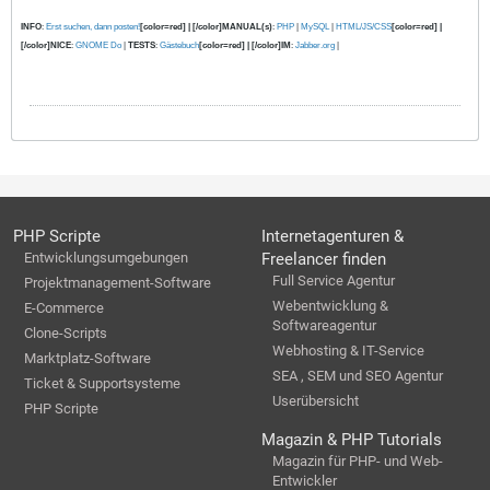
INFO
:
Erst suchen, dann posten!
[color=red] | [/color]MANUAL(s)
:
PHP
|
MySQL
|
HTML/JS/CSS
[color=red] |
[/color]NICE
:
GNOME Do
|
TESTS
:
Gästebuch
[color=red] | [/color]IM
:
Jabber.org
|
PHP Scripte
Internetagenturen &
Entwicklungsumgebungen
Freelancer finden
Full Service Agentur
Projektmanagement-Software
Webentwicklung &
E-Commerce
Softwareagentur
Clone-Scripts
Webhosting & IT-Service
Marktplatz-Software
SEA , SEM und SEO Agentur
Ticket & Supportsysteme
Userübersicht
PHP Scripte
Magazin & PHP Tutorials
Magazin für PHP- und Web-
Entwickler