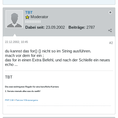
TBT
Moderator
Dabei seit:
23.09.2002
Beiträge:
2787
22.12.2002, 10:45
#2
du kannst das for() {} nicht so im String ausführen.
mach vor dem for ein ;
das for in einen Extra Befehl, und nach der Schleife ein neues
echo ...
TBT
Die zwei wichtigsten Regeln für eine berufliche Karriere:
1. Verrate niemals alles was du weißt!
PHP 2 All
•
Patrizier II Browsergame