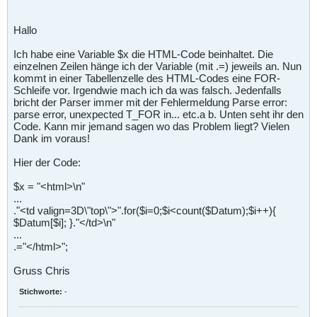
Hallo
Ich habe eine Variable $x die HTML-Code beinhaltet. Die
einzelnen Zeilen hänge ich der Variable (mit .=) jeweils an. Nun
kommt in einer Tabellenzelle des HTML-Codes eine FOR-
Schleife vor. Irgendwie mach ich da was falsch. Jedenfalls
bricht der Parser immer mit der Fehlermeldung Parse error:
parse error, unexpected T_FOR in... etc.a b. Unten seht ihr den
Code. Kann mir jemand sagen wo das Problem liegt? Vielen
Dank im voraus!
Hier der Code:
$x = "<html>\n"
...
."<td valign=3D\"top\">".for($i=0;$i<count($Datum);$i++){
$Datum[$i]; }."</td>\n"
...
.="</html>";
Gruss Chris
Stichworte:
-