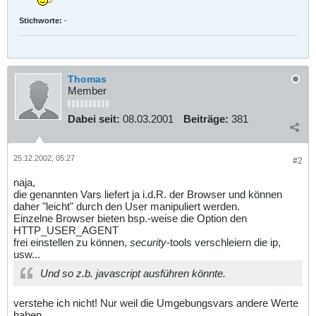
Stichworte:
-
Thomas
Member
Dabei seit:
08.03.2001
Beiträge:
381
25.12.2002, 05:27
#2
naja,
die genannten Vars liefert ja i.d.R. der Browser und können
daher "leicht" durch den User manipuliert werden.
Einzelne Browser bieten bsp.-weise die Option den
HTTP_USER_AGENT
frei einstellen zu können,
security
-tools verschleiern die ip,
usw...
Und so z.b. javascript ausführen könnte.
verstehe ich nicht! Nur weil die Umgebungsvars andere Werte
haben