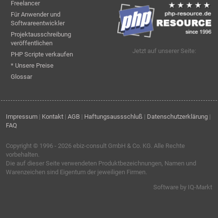
Freelancer
Für Anwender und
Softwareentwickler
Projektausschreibung
veröffentlichen
Jetzt auf unserer Seite:
PHP Scripte verkaufen
* Unsere Preise
Glossar
Impressum
|
Kontakt
|
AGB
|
Haftungsaussschluß
|
Datenschutzerklärung
|
FAQ
Copyright © 1996 - 2026
ebiz-consult GmbH & Co. KG
. Alle Rechte
vorbehalten.
Die auf dieser Seite verwendeten Produktbezeichnungen, Namen und
Warenzeichen sind Eigentum der jeweiligen Firmen.
Software by IQ-Markt