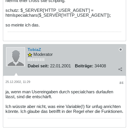
hiermit eher cross site scripting.
schutz: $_SERVER['HTTP_USER_AGENT'] =
htmlspecialchars($_SERVER['HTTP_USER_AGENT']);
so meinte ich das.
TobiaZ
Moderator
Dabei seit:
22.01.2001
Beiträge:
34408
25.12.2002, 11:29
#4
ja, wenn man Usereingaben durch specialchars durlaufen
lässt, sind die entschärft.
Ich wüsste aber nicht, was eine Variable(!) für unfug anrichten
könnte. Ich glaube das betrifft in der Regel eher die Funktionen.