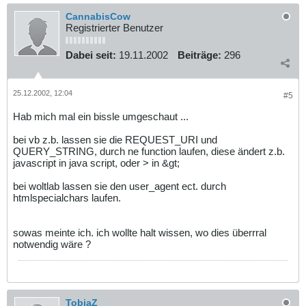
CannabisCow
Registrierter Benutzer
Dabei seit:
19.11.2002
Beiträge:
296
25.12.2002, 12:04
#5
Hab mich mal ein bissle umgeschaut ...
bei vb z.b. lassen sie die REQUEST_URI und
QUERY_STRING, durch ne function laufen, diese ändert z.b.
javascript in java script, oder > in &gt;
bei woltlab lassen sie den user_agent ect. durch
htmlspecialchars laufen.
sowas meinte ich. ich wollte halt wissen, wo dies überrral
notwendig wäre ?
TobiaZ