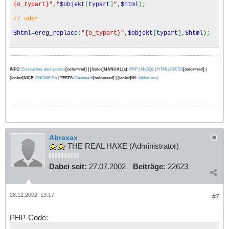
{o_typart}"
,
"
$objekt
[
typart
]
"
,
$html
);
// oder
$html
=
ereg_replace
(
"{o_typart}"
,
$objekt
[
typart
],
$html
);
INFO
:
Erst suchen, dann posten!
[color=red] | [/color]MANUAL(s)
:
PHP
|
MySQL
|
HTML/JS/CSS
[color=red] |
[/color]NICE
:
GNOME Do
|
TESTS
:
Gästebuch
[color=red] | [/color]IM
:
Jabber.org
|
Abraxax
THE REAL HAXE (Administrator)
Dabei seit:
27.07.2002
Beiträge:
22623
28.12.2002, 13:17
#7
PHP-Code: