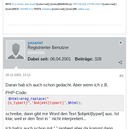
INFO
:
Erst suchen, dann posten!
[color=red] | [/color]MANUAL(s)
:
PHP
|
MySQL
|
HTML/JS/CSS
[color=red] |
[/color]NICE
:
GNOME Do
|
TESTS
:
Gästebuch
[color=red] | [/color]IM
:
Jabber.org
|
yezariel
Registrierter Benutzer
Dabei seit:
06.04.2001
Beiträge:
328
28.12.2002, 13:12
#5
Daran hab ich auch schon gedacht. Aber wenn ich z.B.
PHP-Code:
$html
=
ereg_replace
(
"
{o_typart}"
,
'$objekt[typart]'
,
$html
);
schreibe, dann gibt mir Word den Text $objekt[typart] aus. Ist
klar, weil er den Text in '' nicht interpretiert...
Ich hab's auch schon mit " " probiert aber da kommt dann