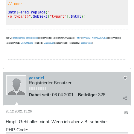
// oder
$html
=
ereg_replace
(
"
{o_typart}"
,
$objekt
[
"typart"
],
$html
);
INFO
:
Erst suchen, dann posten!
[color=red] | [/color]MANUAL(s)
:
PHP
|
MySQL
|
HTML/JS/CSS
[color=red] |
[/color]NICE
:
GNOME Do
|
TESTS
:
Gästebuch
[color=red] | [/color]IM
:
Jabber.org
|
yezariel
Registrierter Benutzer
Dabei seit:
06.04.2001
Beiträge:
328
28.12.2002, 13:26
#8
Hmpf. Geht alles nicht. Wenn ich aber z.B. schreibe:
PHP-Code: