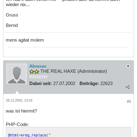
wieder nix...
Gruss
Bernd
mens agitat molem
Abraxax
THE REAL HAXE (Administrator)
Dabei seit:
27.07.2002
Beiträge:
22623
28.12.2002, 13:16
#6
was ist hiermit?
PHP-Code:
$html
=
ereg_replace
(
"