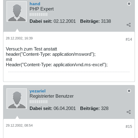
hand
PHP Expert
Dabei seit:
02.12.2001
Beiträge:
3138
28.12.2002, 16:39
#14
Versuch zum Test anstatt
header("Content-Type: application/msword");
mit
Header("Content-Type: application/vnd.ms-excel");
yezariel
Registrierter Benutzer
Dabei seit:
06.04.2001
Beiträge:
328
29.12.2002, 08:54
#15