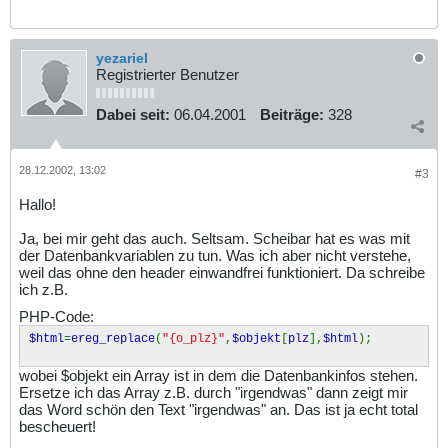
yezariel
Registrierter Benutzer
Dabei seit:
06.04.2001
Beiträge:
328
28.12.2002, 13:02
#3
Hallo!
Ja, bei mir geht das auch. Seltsam. Scheibar hat es was mit
der Datenbankvariablen zu tun. Was ich aber nicht verstehe,
weil das ohne den header einwandfrei funktioniert. Da schreibe
ich z.B.
PHP-Code:
$html
=
ereg_replace
(
"{o_plz}"
,
$objekt
[
plz
],
$html
);
wobei $objekt ein Array ist in dem die Datenbankinfos stehen.
Ersetze ich das Array z.B. durch "irgendwas" dann zeigt mir
das Word schön den Text "irgendwas" an. Das ist ja echt total
bescheuert!