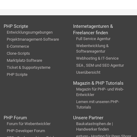
PHP Scripte
Internetagenturen &
Entwicklungsumgebungen
Freelancer finden
Full Service Agentur
Projektmanagement-Software
Webentwicklung &
E-Commerce
Softwareagentur
Clone-Scripts
Webhosting & IT-Service
Marktplatz-Software
SEA , SEM und SEO Agentur
Ticket & Supportsysteme
Userübersicht
PHP Scripte
Magazin & PHP Tutorials
Magazin für PHP- und Web-
Entwickler
Lernen mit unseren PHP-
Tutorials
PHP Forum
Unsere Partner
Forum für Webentwickler
Baukatastrophen.de |
Handwerker finden
PHP-Developer Forum
estugo - Hosting für Ihren Shopr