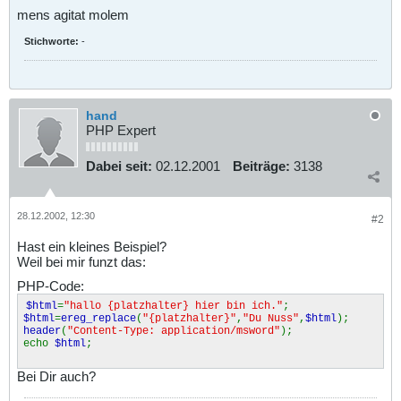
mens agitat molem
Stichworte:
-
hand
PHP Expert
Dabei seit:
02.12.2001
Beiträge:
3138
28.12.2002, 12:30
#2
Hast ein kleines Beispiel?
Weil bei mir funzt das:
PHP-Code:
$html
=
"hallo {platzhalter} hier bin ich."
;
$html
=
ereg_replace
(
"{platzhalter}"
,
"Du Nuss"
,
$html
);
header
(
"Content-Type: application/msword"
);
echo
$html
;
Bei Dir auch?