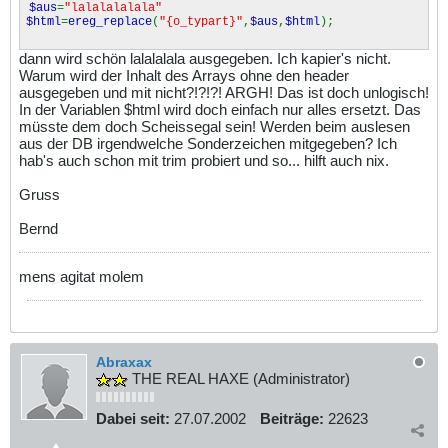
$aus
=
"lalalalalala"
$html
=
ereg_replace
(
"{o_typart}"
,
$aus
,
$html
);
dann wird schön lalalalala ausgegeben. Ich kapier's nicht.
Warum wird der Inhalt des Arrays ohne den header
ausgegeben und mit nicht?!?!?! ARGH! Das ist doch unlogisch!
In der Variablen $html wird doch einfach nur alles ersetzt. Das
müsste dem doch Scheissegal sein! Werden beim auslesen
aus der DB irgendwelche Sonderzeichen mitgegeben? Ich
hab's auch schon mit trim probiert und so... hilft auch nix.
Gruss
Bernd
mens agitat molem
Abraxax
THE REAL HAXE (Administrator)
Dabei seit:
27.07.2002
Beiträge:
22623