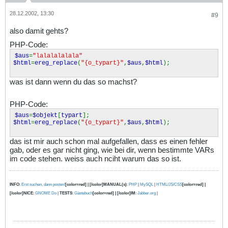
28.12.2002, 13:30
#9
also damit gehts?
PHP-Code:
$aus
=
"lalalalalala"
$html
=
ereg_replace
(
"{o_typart}"
,
$aus
,
$html
);
was ist dann wenn du das so machst?
PHP-Code:
$aus
=
$objekt
[
typart
];
$html
=
ereg_replace
(
"{o_typart}"
,
$aus
,
$html
);
das ist mir auch schon mal aufgefallen, dass es einen fehler
gab, oder es gar nicht ging, wie bei dir, wenn bestimmte VARs
im code stehen. weiss auch nciht warum das so ist.
INFO
:
Erst suchen, dann posten!
[color=red] | [/color]MANUAL(s)
:
PHP
|
MySQL
|
HTML/JS/CSS
[color=red] |
[/color]NICE
:
GNOME Do
|
TESTS
:
Gästebuch
[color=red] | [/color]IM
:
Jabber.org
|