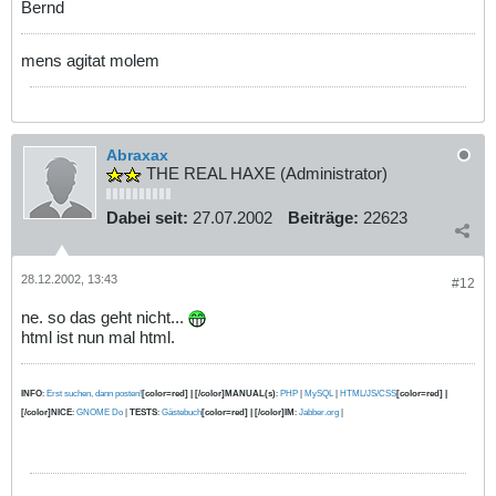
Bernd
mens agitat molem
Abraxax
THE REAL HAXE (Administrator)
Dabei seit:
27.07.2002
Beiträge:
22623
28.12.2002, 13:43
#12
ne. so das geht nicht...
html ist nun mal html.
INFO
:
Erst suchen, dann posten!
[color=red] | [/color]MANUAL(s)
:
PHP
|
MySQL
|
HTML/JS/CSS
[color=red] |
[/color]NICE
:
GNOME Do
|
TESTS
:
Gästebuch
[color=red] | [/color]IM
:
Jabber.org
|