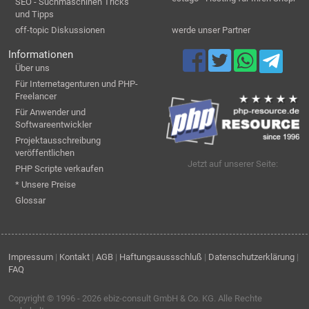
SEO - Suchmaschinen Tricks
und Tipps
off-topic Diskussionen
werde unser Partner
Informationen
Über uns
Für Internetagenturen und PHP-
Freelancer
Für Anwender und
Softwareentwickler
Projektausschreibung
veröffentlichen
Jetzt auf unserer Seite:
PHP Scripte verkaufen
* Unsere Preise
Glossar
Impressum
|
Kontakt
|
AGB
|
Haftungsaussschluß
|
Datenschutzerklärung
|
FAQ
Copyright © 1996 - 2026
ebiz-consult GmbH & Co. KG
. Alle Rechte