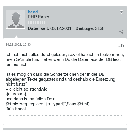
hand
PHP Expert
Dabei seit:
02.12.2001
Beiträge:
3138
28.12.2002, 16:33
#13
Ich hab nicht alles durchgelesen, soviel hab ich mitbekommen,
mein SAmple funzt, aber wenn Du die Daten aus der DB liest
funt es nicht.
Ist es möglich dass die Sonderzeichen der in der DB
abgelegten Texte gequotet sind und deshalb die Ersetzung
nicht funzt?
Vielleicht so irgendwie
\{o_typart\},
und dann ist natürlich Dein
$html=ereg_replace("{o_typart}",$aus,$html);
für'n Kanal