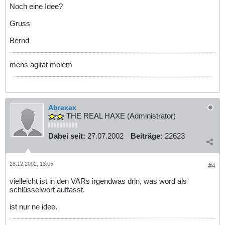
Noch eine Idee?
Gruss
Bernd
mens agitat molem
Abraxax
THE REAL HAXE (Administrator)
Dabei seit:
27.07.2002
Beiträge:
22623
28.12.2002, 13:05
#4
vielleicht ist in den VARs irgendwas drin, was word als
schlüsselwort auffasst.
ist nur ne idee.