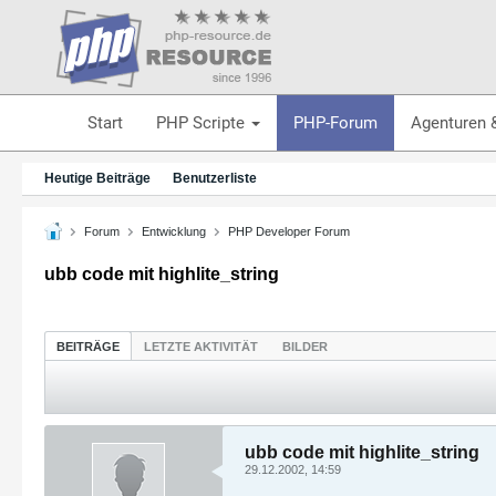
Start
PHP Scripte
PHP-Forum
Agenturen 
Heutige Beiträge
Benutzerliste
Forum
Entwicklung
PHP Developer Forum
ubb code mit highlite_string
BEITRÄGE
LETZTE AKTIVITÄT
BILDER
ubb code mit highlite_string
29.12.2002, 14:59