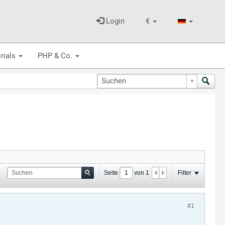
Login
€
rials
PHP & Co.
Seite
von
1
Filter
#1