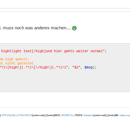
ilft. muss noch was anderes machen....
 hightlight text[/high]und hier gehts weiter normal"
;
em high geholt.
t nicht getestet
*?)\[high\](.*?)\[\/high\](.*?)/i"
,
"$2"
,
$msg
);
)
:
PHP
|
MySQL
|
HTML/JS/CSS
[color=red] | [/color]NICE
:
GNOME Do
|
TESTS
:
Gästebuch
[color=red] | [/color]IM
:
Jabber.org