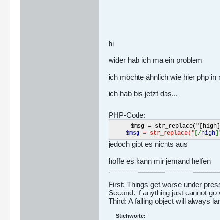
hi
wider hab ich ma ein problem
ich möchte ähnlich wie hier php in
ich hab bis jetzt das...
PHP-Code:
$msg = str_replace("[high]
$msg
= str_replace("
[/
high
]
jedoch gibt es nichts aus
hoffe es kann mir jemand helfen
First: Things get worse under pres
Second: If anything just cannot go 
Third: A falling object will always
Stichworte:
-