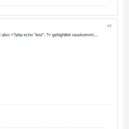
#3
 also <?php echo "test"; ?> gehighlitet rauskommt....