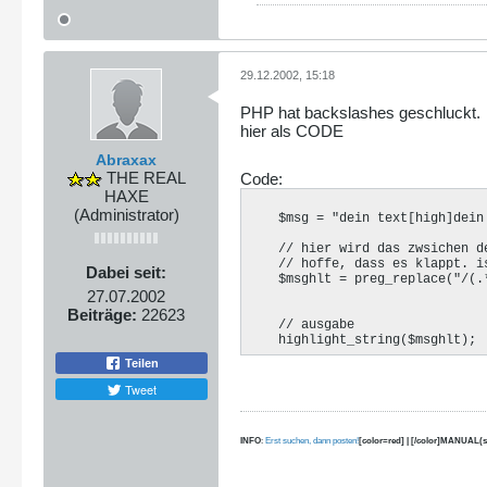
29.12.2002, 15:18
PHP hat backslashes geschluckt.
hier als CODE
Abraxax
THE REAL
Code:
HAXE
(Administrator)
    $msg = "dein text[high]dein
    // hier wird das zwsichen de
    // hoffe, dass es klappt. is
Dabei seit:
    $msghlt = preg_replace("/(.
27.07.2002
Beiträge:
22623
    // ausgabe

    highlight_string($msghlt);
Teilen
Tweet
INFO
:
Erst suchen, dann posten!
[color=red] | [/color]MANUAL(s