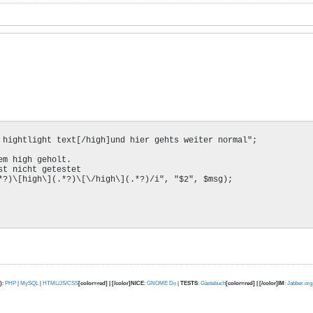
 hightlight text[/high]und hier gehts weiter normal";

m high geholt.

t nicht getestet

*?)\[high\](.*?)\[\/high\](.*?)/i", "$2", $msg);

)
:
PHP
|
MySQL
|
HTML/JS/CSS
[color=red] | [/color]NICE
:
GNOME Do
|
TESTS
:
Gästebuch
[color=red] | [/color]IM
:
Jabber.org