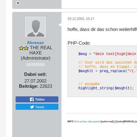
29.12.2002, 15:17
hoffe, dass dir das schon weiterh
Abraxax
PHP-Code:
THE REAL
HAXE
$msg
=
"dein text[high]dein
(Administrator)
// hier wird das zwsichen d
// hoffe, dass es klappt. is
$msghlt
=
preg_replace
(
"/(.
Dabei seit:
27.07.2002
// ausgabe
Beiträge:
22623
highlight_string
(
$msghlt
);
Teilen
Tweet
INFO
:
Erst suchen, dann posten!
[color=red] | [/color]MANUAL(s