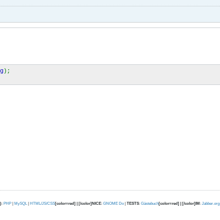
g
);
)
:
PHP
|
MySQL
|
HTML/JS/CSS
[color=red] | [/color]NICE
:
GNOME Do
|
TESTS
:
Gästebuch
[color=red] | [/color]IM
:
Jabber.org