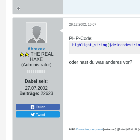
29.12.2002, 15:07
PHP-Code:
highlight_string
(
$deincodestrin
Abraxax
THE REAL
HAXE
oder hast du was anderes vor?
(Administrator)
Dabei seit:
27.07.2002
Beiträge:
22623
Teilen
Tweet
INFO
:
Erst suchen, dann posten!
[color=red] | [/color]MANUAL(s