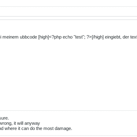
meinem ubbcode [high]<?php echo "test"; ?>[/high] eingiebt, der text
sure.
wrong, it will anyway
 land where it can do the most damage.