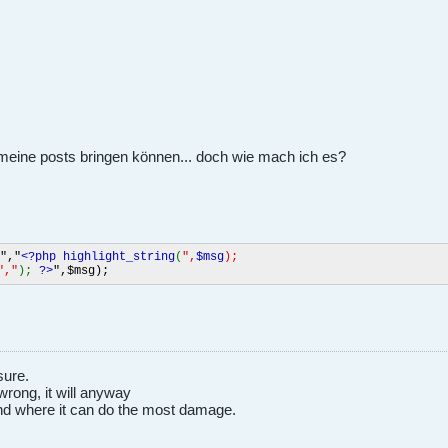
 meine posts bringen können... doch wie mach ich es?
","
<?php highlight_string
(
",
$msg
);
","
);
?>
",$msg);
sure.
wrong, it will anyway
 land where it can do the most damage.