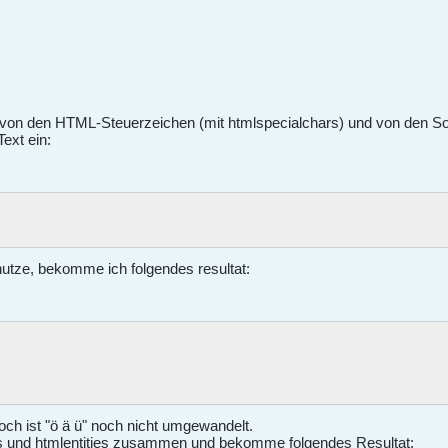
ch von den HTML-Steuerzeichen (mit htmlspecialchars) und von den So
Text ein:
utze, bekomme ich folgendes resultat:
edoch ist "ö ä ü" noch nicht umgewandelt.
ars und htmlentities zusammen und bekomme folgendes Resultat: