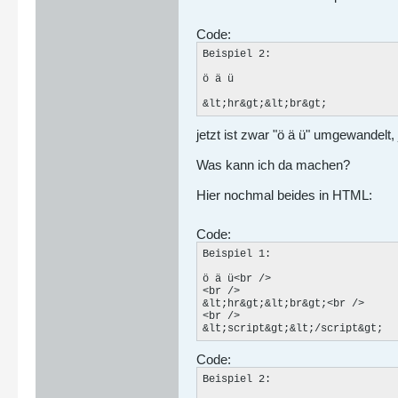
Code:
Beispiel 2:

ö ä ü

&lt;hr&gt;&lt;br&gt;
jetzt ist zwar "ö ä ü" umgewandelt
Was kann ich da machen?
Hier nochmal beides in HTML:
Code:
Beispiel 1:

ö ä ü<br />

<br />

&lt;hr&gt;&lt;br&gt;<br />

<br />

&lt;script&gt;&lt;/script&gt;
Code:
Beispiel 2:
