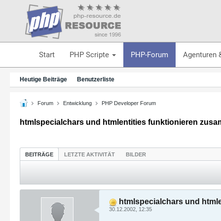
Start
PHP Scripte
PHP-Forum
Agenturen 
Heutige Beiträge
Benutzerliste
Forum
Entwicklung
PHP Developer Forum
htmlspecialchars und htmlentities funktionieren zusam
BEITRÄGE
LETZTE AKTIVITÄT
BILDER
htmlspecialchars und htmlen
30.12.2002, 12:35