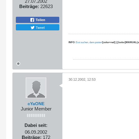
27.07.2002
Beiträge:
22623
Teilen
Tweet
INFO
:
Erst suchen, dann posten!
[color=red] | [/color]MANUAL(s
30.12.2002, 12:53
cYaONE
Junior Member
Dabei seit:
06.09.2002
Beiträge:
172