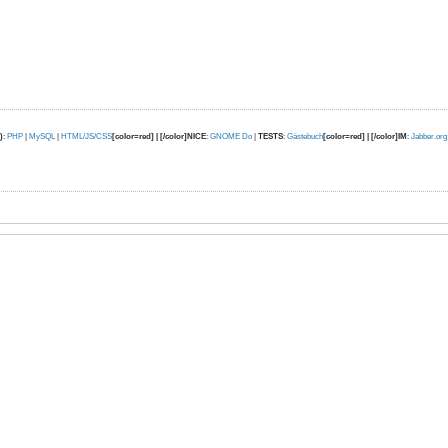
)
:
PHP
|
MySQL
|
HTML/JS/CSS
[color=red] | [/color]NICE
:
GNOME Do
|
TESTS
:
Gästebuch
[color=red] | [/color]IM
:
Jabber.org