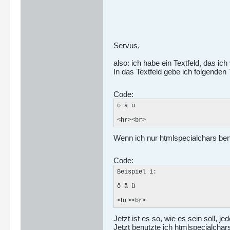
Servus,
also: ich habe ein Textfeld, das i
In das Textfeld gebe ich folgenden 
Code:
ö ä ü

<hr><br>
Wenn ich nur htmlspecialchars ben
Code:
Beispiel 1:

ö ä ü

<hr><br>
Jetzt ist es so, wie es sein soll, j
Jetzt benutzte ich htmlspecialch