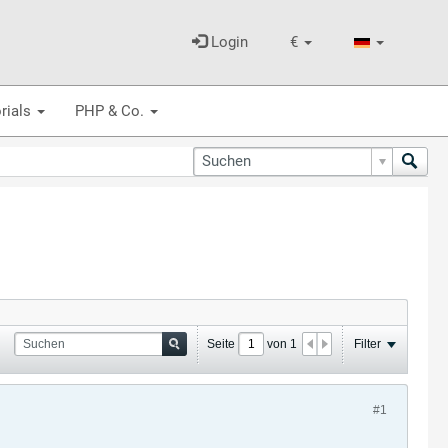
Login
€
rials
PHP & Co.
Seite
von
1
Filter
#1