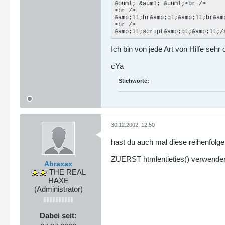
&ouml; &auml; &uuml;<br />

<br />

&amp;lt;hr&amp;gt;&amp;lt;br&amp
<br />

&amp;lt;script&amp;gt;&amp;lt;/
Ich bin von jede Art von Hilfe sehr
cYa
Stichworte:
-
30.12.2002, 12:50
hast du auch mal diese reihenfolg
ZUERST htmlentieties() verwenden
Abraxax
THE REAL
HAXE
(Administrator)
Dabei seit: