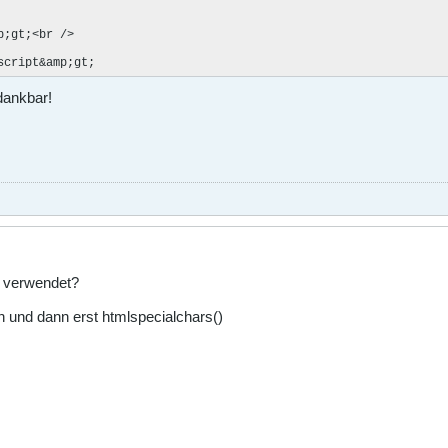
;gt;<br />

script&amp;gt;
 dankbar!
e verwendet?
 und dann erst htmlspecialchars()