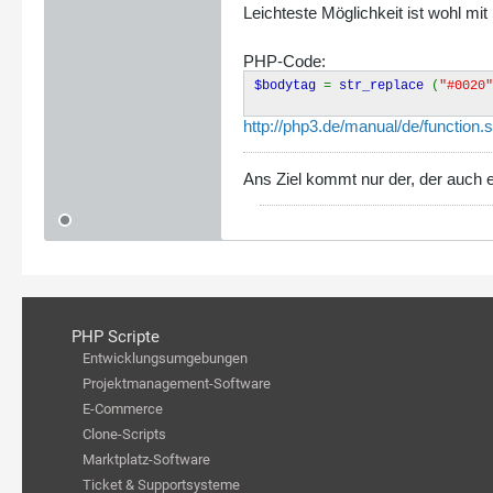
Leichteste Möglichkeit ist wohl mi
PHP-Code:
$bodytag
=
str_replace
(
"#0020"
http://php3.de/manual/de/function.s
Ans Ziel kommt nur der, der auch e
PHP Scripte
Entwicklungsumgebungen
Projektmanagement-Software
E-Commerce
Clone-Scripts
Marktplatz-Software
Ticket & Supportsysteme