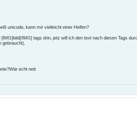
eiß unicode, kann mir vielleicht einer Helfen?
d [IMG]bild[/IMG] tags drin, jetz will ich den text nach diesen Tags du
h gebraucht).
nnte?Wär echt nett