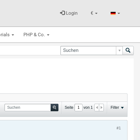
Login
€
rials
PHP & Co.
Seite
von
1
Filter
#1