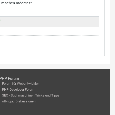
 du machen möchtest.
);
PHP Forum
Forum für Webentwickler
PHP-Developer Forum
SEO - Suchmaschinen Tricks und Tipps
off-topic Diskussionen