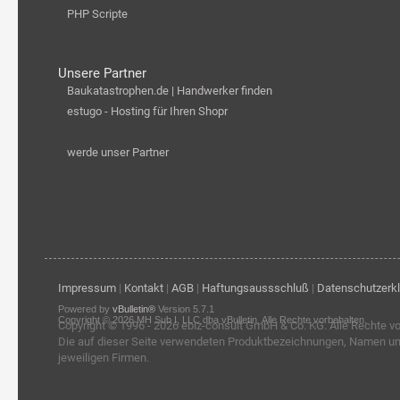
PHP Scripte
Unsere Partner
Baukatastrophen.de | Handwerker finden
estugo - Hosting für Ihren Shopr
werde unser Partner
Impressum
|
Kontakt
|
AGB
|
Haftungsaussschluß
|
Datenschutzerk
Powered by
vBulletin®
Version 5.7.1
Copyright © 2026 MH Sub I, LLC dba vBulletin. Alle Rechte vorbehalten.
Copyright © 1996 - 2026
ebiz-consult GmbH & Co. KG
. Alle Rechte v
Die auf dieser Seite verwendeten Produktbezeichnungen, Namen u
jeweiligen Firmen.