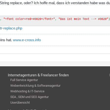
t String replace, oder? Ich hoffe mal, dass ich verstanden habe was
,
"<font color=red>#0020</font>"
,
"Das ist mein Text --> #0020"
tr-replace.php
ins hat.
www.e-cross.info
Internetagenturen & Freelancer finden
Full Service Agentur
Webentwicklung & Softwareagentur
Webhosting & IT-Service
SEA , SEM und SEO Agentur
Userübersicht