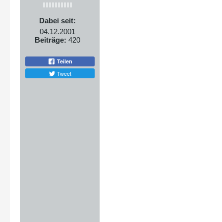
Dabei seit:
04.12.2001
Beiträge:
420
Teilen
Tweet