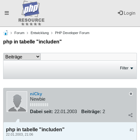
Toggle
Login
Forum
Entwicklung
PHP Developer Forum
navigation
php in tabelle "includen"
Filter
niCky
Newbie
Dabei seit:
22.01.2003
Beiträge:
2
php in tabelle "includen"
#1
22.01.2003, 21:06