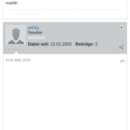
martin
niCky
Newbie
Dabei seit:
22.01.2003
Beiträge:
2
22.01.2003, 22:07
#3