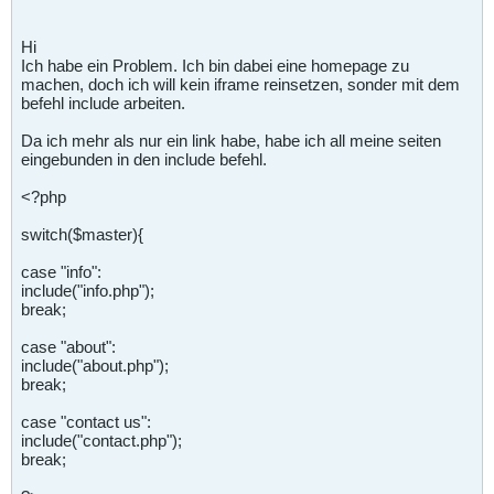
Hi
Ich habe ein Problem. Ich bin dabei eine homepage zu
machen, doch ich will kein iframe reinsetzen, sonder mit dem
befehl include arbeiten.
Da ich mehr als nur ein link habe, habe ich all meine seiten
eingebunden in den include befehl.
<?php
switch($master){
case "info":
include("info.php");
break;
case "about":
include("about.php");
break;
case "contact us":
include("contact.php");
break;