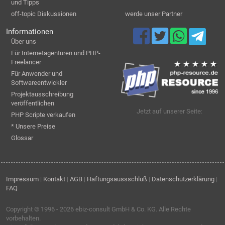
und Tipps
off-topic Diskussionen
werde unser Partner
Informationen
Über uns
Für Internetagenturen und PHP-
Freelancer
Für Anwender und
Softwareentwickler
Projektausschreibung
veröffentlichen
Jetzt auf unserer Seite:
PHP Scripte verkaufen
* Unsere Preise
Glossar
Impressum
|
Kontakt
|
AGB
|
Haftungsaussschluß
|
Datenschutzerklärung
|
FAQ
Copyright © 1996 - 2026
ebiz-consult GmbH & Co. KG
. Alle Rechte
vorbehalten.