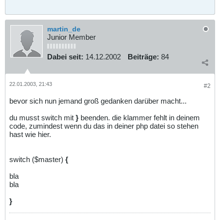
martin_de
Junior Member
Dabei seit:
14.12.2002
Beiträge:
84
22.01.2003, 21:43
#2
bevor sich nun jemand groß gedanken darüber macht...
du musst switch mit
}
beenden. die klammer fehlt in deinem
code, zumindest wenn du das in deiner php datei so stehen
hast wie hier.
switch ($master)
{
bla
bla
}