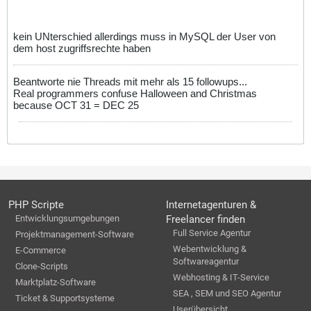
kein UNterschied allerdings muss in MySQL der User von
dem host zugriffsrechte haben
Beantworte nie Threads mit mehr als 15 followups...
Real programmers confuse Halloween and Christmas
because OCT 31 = DEC 25
PHP Scripte
Internetagenturen &
Entwicklungsumgebungen
Freelancer finden
Full Service Agentur
Projektmanagement-Software
Webentwicklung &
E-Commerce
Softwareagentur
Clone-Scripts
Webhosting & IT-Service
Marktplatz-Software
SEA , SEM und SEO Agentur
Ticket & Supportsysteme
Userübersicht