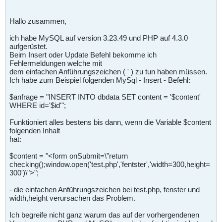
Hallo zusammen,
ich habe MySQL auf version 3.23.49 und PHP auf 4.3.0
aufgerüstet.
Beim Insert oder Update Befehl bekomme ich
Fehlermeldungen welche mit
dem einfachen Anführungszeichen ( ' ) zu tun haben müssen.
Ich habe zum Beispiel folgenden MySql - Insert - Befehl:
$anfrage = "INSERT INTO dbdata SET content = '$content'
WHERE id='$id'";
Funktioniert alles bestens bis dann, wenn die Variable $content
folgenden Inhalt
hat:
$content = "<form onSubmit=\"return
checking();window.open('test.php','fentster','width=300,height=
300')\">";
- die einfachen Anführungszeichen bei test.php, fenster und
width,height verursachen das Problem.
Ich begreife nicht ganz warum das auf der vorhergendenen