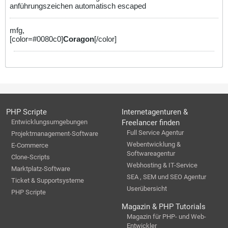
anführungszeichen automatisch escaped
mfg,
[color=#0080c0]
Coragon
[/color]
PHP Scripte
Internetagenturen &
Entwicklungsumgebungen
Freelancer finden
Full Service Agentur
Projektmanagement-Software
Webentwicklung &
E-Commerce
Softwareagentur
Clone-Scripts
Webhosting & IT-Service
Marktplatz-Software
SEA , SEM und SEO Agentur
Ticket & Supportsysteme
Userübersicht
PHP Scripte
Magazin & PHP Tutorials
Magazin für PHP- und Web-
Entwickler