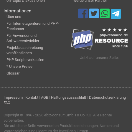
off-topic Diskussionen
werde unser Partner
Informationen
Über uns
Für Internetagenturen und PHP-
Freelancer
Für Anwender und
Softwareentwickler
Projektausschreibung
veröffentlichen
Jetzt auf unserer Seite:
PHP Scripte verkaufen
* Unsere Preise
Glossar
Impressum
|
Kontakt
|
AGB
|
Haftungsaussschluß
|
Datenschutzerklärung
|
FAQ
Copyright © 1996 - 2026
ebiz-consult GmbH & Co. KG
. Alle Rechte
vorbehalten.
Die auf dieser Seite verwendeten Produktbezeichnungen, Namen und
Warenzeichen sind Eigentum der jeweiligen Firmen.