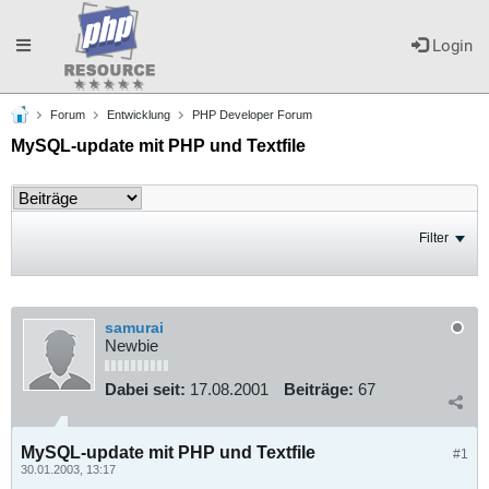
Toggle
Login
Forum
Entwicklung
PHP Developer Forum
navigation
MySQL-update mit PHP und Textfile
Filter
samurai
Newbie
Dabei seit:
17.08.2001
Beiträge:
67
MySQL-update mit PHP und Textfile
#1
30.01.2003, 13:17