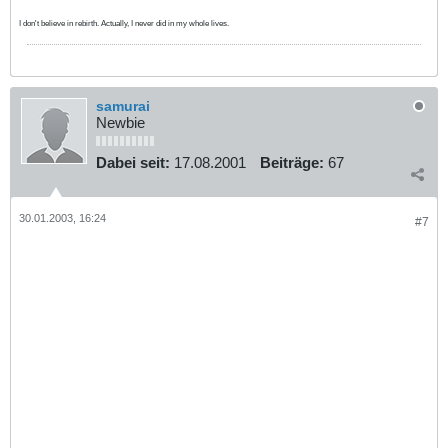
I don't believe in rebirth. Actually, I never did in my whole lives.
samurai
Newbie
Dabei seit:
17.08.2001
Beiträge:
67
30.01.2003, 16:24
#7