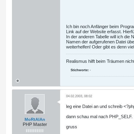
Ich bin noch Anfänger beim Progra
Link auf der Website erfasst. Hier
In der anderen Tabelle will ich di
Namen der aufgerufenen Datei über
weiterhelfen! Oder gibt es denn vi
Realismus hilft beim Träumen nicht 
Stichworte:
-
04.02.2003, 08:02
leg eine Datei an und schreib <?php
dann schau mal nach PHP_SELF.
MoRtAlAn
PHP Master
gruss