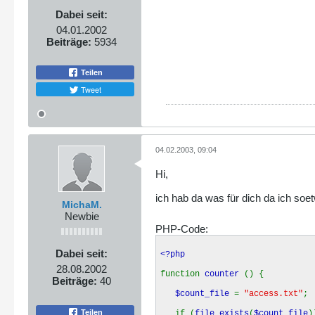
Dabei seit:
04.01.2002
Beiträge:
5934
Teilen
Tweet
04.02.2003, 09:04
Hi,
ich hab da was für dich da ich so
MichaM.
Newbie
PHP-Code:
Dabei seit:
<?php
28.08.2002
function
counter
() {
Beiträge:
40
$count_file
=
"access.txt"
;
Teilen
if (
file_exists
(
$count_file
)