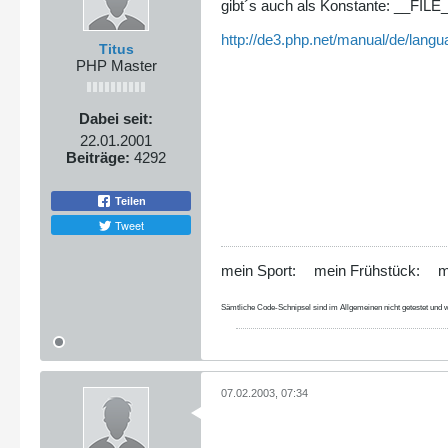
gibt´s auch als Konstante: __FILE
http://de3.php.net/manual/de/langu
Titus
PHP Master
Dabei seit:
22.01.2001
Beiträge:
4292
Teilen
Tweet
mein Sport:
mein Frühstück:
m
Sämtliche Code-Schnipsel sind im Allgemeinen nicht getestet und w
07.02.2003, 07:34