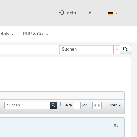
Login
€
rials
PHP & Co.
Seite
von
1
Filter
#1