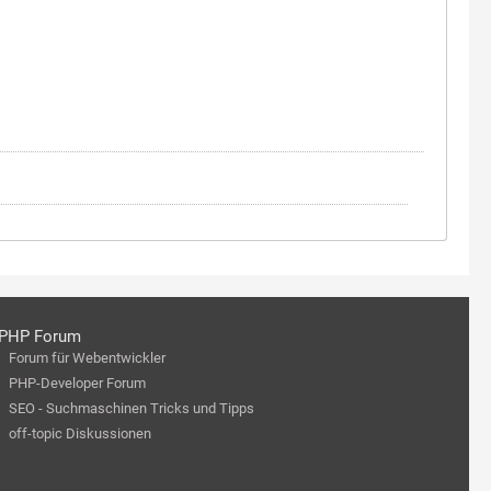
PHP Forum
Forum für Webentwickler
PHP-Developer Forum
SEO - Suchmaschinen Tricks und Tipps
off-topic Diskussionen