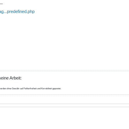
__
ag...predefined.php
eine Arbeit:
erden ohne Gewähr auf Fehlerfreiheit und Korrektheit gepostet.