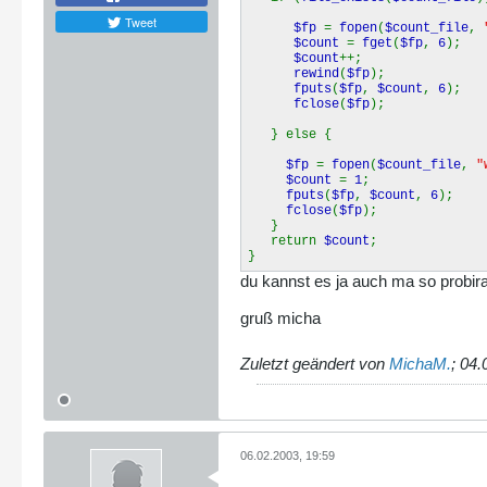
Tweet
$fp
=
fopen
(
$count_file
,
$count
=
fget
(
$fp
,
6
);
$count
++;
rewind
(
$fp
);
fputs
(
$fp
,
$count
,
6
);
fclose
(
$fp
);
} else {
$fp
=
fopen
(
$count_file
,
"
$count
=
1
;
fputs
(
$fp
,
$count
,
6
);
fclose
(
$fp
);
}
return
$count
;
}
du kannst es ja auch ma so probir
gruß micha
Zuletzt geändert von
MichaM.
;
04.
06.02.2003, 19:59