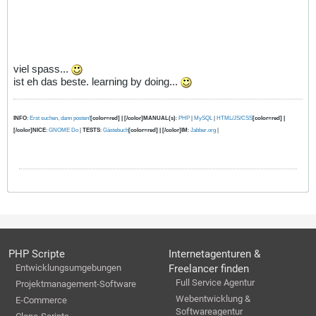
viel spass...
ist eh das beste. learning by doing...
INFO
:
Erst suchen, dann posten!
[color=red] | [/color]MANUAL(s)
:
PHP
|
MySQL
|
HTML/JS/CSS
[color=red] |
[/color]NICE
:
GNOME Do
|
TESTS
:
Gästebuch
[color=red] | [/color]IM
:
Jabber.org
|
PHP Scripte
Internetagenturen &
Entwicklungsumgebungen
Freelancer finden
Full Service Agentur
Projektmanagement-Software
Webentwicklung &
E-Commerce
Softwareagentur