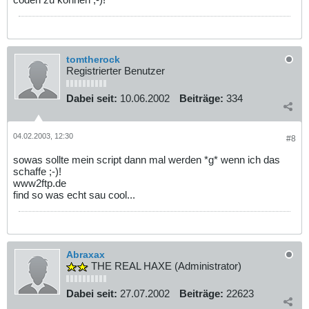
tomtherock
Registrierter Benutzer
Dabei seit:
10.06.2002
Beiträge:
334
04.02.2003, 12:30
#8
sowas sollte mein script dann mal werden *g* wenn ich das
schaffe ;-)!
www2ftp.de
find so was echt sau cool...
Abraxax
THE REAL HAXE (Administrator)
Dabei seit:
27.07.2002
Beiträge:
22623