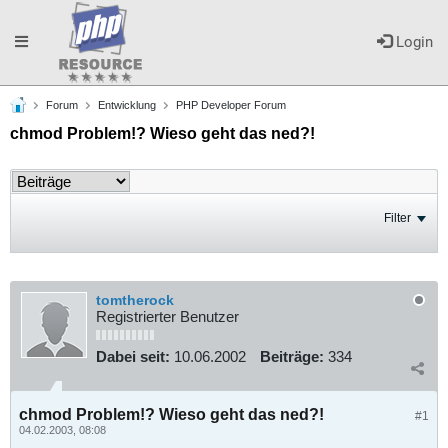
Toggle
Login
Forum
Entwicklung
PHP Developer Forum
navigation
chmod Problem!? Wieso geht das ned?!
Filter
tomtherock
Registrierter Benutzer
Dabei seit:
10.06.2002
Beiträge:
334
chmod Problem!? Wieso geht das ned?!
#1
04.02.2003, 08:08