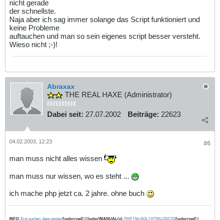
nicht gerade
der schnellste.
Naja aber ich sag immer solange das Script funktioniert und
keine Probleme
auftauchen und man so sein eigenes script besser versteht.
Wieso nicht ;-)!
Abraxax
THE REAL HAXE (Administrator)
Dabei seit:
27.07.2002
Beiträge:
22623
04.02.2003, 12:23
#6
man muss nicht alles wissen
man muss nur wissen, wo es steht ...
ich mache php jetzt ca. 2 jahre. ohne buch
INFO
:
Erst suchen, dann posten!
[color=red] | [/color]MANUAL(s)
:
PHP
|
MySQL
|
HTML/JS/CSS
[color=red] |