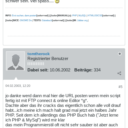
schwer sein. viel spass....
INFO
:
Erst suchen, dann posten!
[color=red] | [/color]MANUAL(s)
:
PHP
|
MySQL
|
HTML/JS/CSS
[color=red] |
[/color]NICE
:
GNOME Do
|
TESTS
:
Gästebuch
[color=red] | [/color]IM
:
Jabber.org
|
tomtherock
Registrierter Benutzer
Dabei seit:
10.06.2002
Beiträge:
334
04.02.2003, 12:20
#5
jo danke werd dann mal hier die URL posten wenn mein script
fertig ist mit FTP connect & online Editor *g*.
Dachte aber das ihr cracks das eigentlich schon alle voll drauf
habt...ich meine ich mach halt grad mal jetzt ein halbes Jahr
PHP. Seit dem ich allerdings das PHP Buch hab ("Jetzt lerne
ich PHP & MySql") wird mir klar
das mein Programmierstil oft nicht sehr sauber ist aber auch