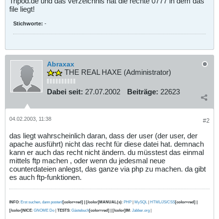
Tripod.de und das verzeichnis hat die rechte 0777 in dem das
file liegt!
Stichworte:
-
Abraxax
THE REAL HAXE (Administrator)
Dabei seit:
27.07.2002
Beiträge:
22623
04.02.2003, 11:38
#2
das liegt wahrscheinlich daran, dass der user (der user, der
apache ausführt) nicht das recht für diese datei hat. demnach
kann er auch das recht nicht ändern. du müsstest das einmal
mittels ftp machen , oder wenn du jedesmal neue
counterdateien anlegst, das ganze via php zu machen. da gibt
es auch ftp-funktionen.
INFO
:
Erst suchen, dann posten!
[color=red] | [/color]MANUAL(s)
:
PHP
|
MySQL
|
HTML/JS/CSS
[color=red] |
[/color]NICE
:
GNOME Do
|
TESTS
:
Gästebuch
[color=red] | [/color]IM
:
Jabber.org
|