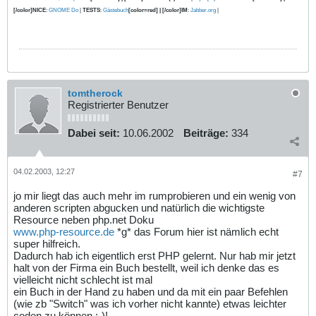
[/color]NICE
:
GNOME Do
|
TESTS
:
Gästebuch
[color=red] | [/color]IM
:
Jabber.org
|
tomtherock
Registrierter Benutzer
Dabei seit:
10.06.2002
Beiträge:
334
04.02.2003, 12:27
#7
jo mir liegt das auch mehr im rumprobieren und ein wenig von
anderen scripten abgucken und natürlich die wichtigste
Resource neben php.net Doku
www.php-resource.de
*g* das Forum hier ist nämlich echt
super hilfreich.
Dadurch hab ich eigentlich erst PHP gelernt. Nur hab mir jetzt
halt von der Firma ein Buch bestellt, weil ich denke das es
vielleicht nicht schlecht ist mal
ein Buch in der Hand zu haben und da mit ein paar Befehlen
(wie zb "Switch" was ich vorher nicht kannte) etwas leichter
coden zu können ;-)!