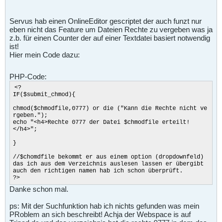
Servus hab einen OnlineEditor gescriptet der auch funzt nur
eben nicht das Feature um Dateien Rechte zu vergeben was ja
z.b. für einen Counter der auf einer Textdatei basiert notwendig
ist!
Hier mein Code dazu:
PHP-Code:
<?
IF($submit_chmod){
chmod($chmodfile,0777) or die ("Kann die Rechte nicht ve
rgeben.");
echo "<h4>Rechte 0777 der Datei $chmodfile erteilt!
</h4>";
}
//$chomdfile bekommt er aus einem option (dropdownfeld)
das ich aus dem Verzeichnis auslesen lassen er übergibt
auch den richtigen namen hab ich schon überprüft.
?>
Danke schon mal.
ps: Mit der Suchfunktion hab ich nichts gefunden was mein
PRoblem an sich beschreibt! Achja der Webspace is auf