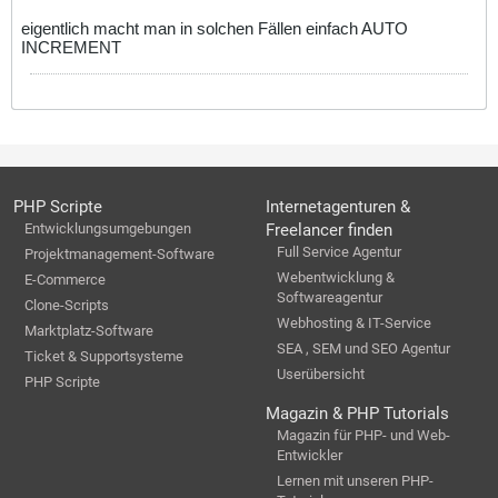
eigentlich macht man in solchen Fällen einfach AUTO
INCREMENT
PHP Scripte
Internetagenturen &
Entwicklungsumgebungen
Freelancer finden
Full Service Agentur
Projektmanagement-Software
Webentwicklung &
E-Commerce
Softwareagentur
Clone-Scripts
Webhosting & IT-Service
Marktplatz-Software
SEA , SEM und SEO Agentur
Ticket & Supportsysteme
Userübersicht
PHP Scripte
Magazin & PHP Tutorials
Magazin für PHP- und Web-
Entwickler
Lernen mit unseren PHP-