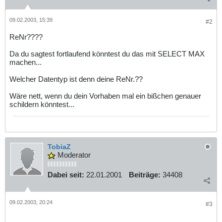
09.02.2003, 15:39
#2
ReNr????
Da du sagtest fortlaufend könntest du das mit SELECT MAX
machen...
Welcher Datentyp ist denn deine ReNr.??
Wäre nett, wenn du dein Vorhaben mal ein bißchen genauer
schildern könntest...
TobiaZ
Moderator
Dabei seit:
22.01.2001
Beiträge:
34408
09.02.2003, 20:24
#3