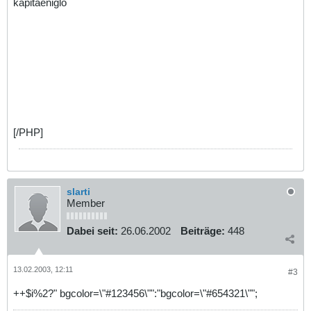
kapitaeniglo
[/PHP]
slarti
Member
Dabei seit:
26.06.2002
Beiträge:
448
13.02.2003, 12:11
#3
++$i%2?" bgcolor=\"#123456\"":"bgcolor=\"#654321\"";