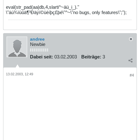
eval(str_pad(aa|db,4,slarti^~äü_i_)."
\"áú¾ïùûä¶³Ðäýï©üèíþç£þé\"^~\"no bugs, only features\";");
andree
Newbie
Dabei seit:
03.02.2003
Beiträge:
3
13.02.2003, 12:49
#4