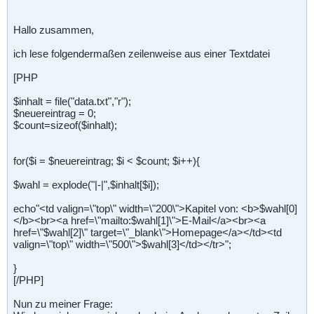
Hallo zusammen,
ich lese folgendermaßen zeilenweise aus einer Textdatei
[PHP
$inhalt = file("data.txt","r");
$neuereintrag = 0;
$count=sizeof($inhalt);
for($i = $neuereintrag; $i < $count; $i++){
$wahl = explode("|-|",$inhalt[$i]);
echo"<td valign=\"top\" width=\"200\">Kapitel von: <b>$wahl[0]
</b><br><a href=\"mailto:$wahl[1]\">E-Mail</a><br><a
href=\"$wahl[2]\" target=\"_blank\">Homepage</a></td><td
valign=\"top\" width=\"500\">$wahl[3]</td></tr>";
}
[/PHP]
Nun zu meiner Frage: