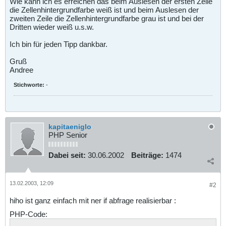
Wie kann ich es erreichen das beim Auslesen der ersten Zeile
die Zellenhintergrundfarbe weiß ist und beim Auslesen der
zweiten Zeile die Zellenhintergrundfarbe grau ist und bei der
Dritten wieder weiß u.s.w.
Ich bin für jeden Tipp dankbar.
Gruß
Andree
Stichworte:
-
kapitaeniglo
PHP Senior
Dabei seit:
30.06.2002
Beiträge:
1474
13.02.2003, 12:09
#2
hiho ist ganz einfach mit ner if abfrage realisierbar :
PHP-Code: