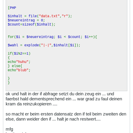
[
PHP
$inhalt
=
file
(
"data.txt"
,
"r"
);
$neuereintrag
=
0
;
$count
=
sizeof
(
$inhalt
);
for(
$i
=
$neuereintrag
;
$i
<
$count
;
$i
++){
$wahl
=
explode
(
"|-|"
,
$inhalt
[
$i
]);
if(
$i
%
2
==
1
)
{
echo
"huhu"
;
} else{
echo
"blub"
;
}
}
ok und halt in der if abfrage setzt du dein zeug ein ... und
faerbst hald dementsprechend ein ... war grad zu faul deinen
kram da reinzukopieren ....
so macht er beim ersten datensatz den if teil beim zweiten den
else, dann weider den if ... halt je nach restwert....
mfg