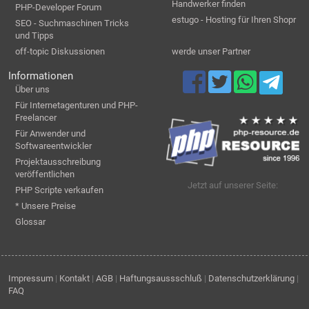
Handwerker finden
PHP-Developer Forum
estugo - Hosting für Ihren Shopr
SEO - Suchmaschinen Tricks
und Tipps
off-topic Diskussionen
werde unser Partner
Informationen
Über uns
Für Internetagenturen und PHP-
Freelancer
Für Anwender und
Softwareentwickler
Projektausschreibung
veröffentlichen
Jetzt auf unserer Seite:
PHP Scripte verkaufen
* Unsere Preise
Glossar
Impressum
|
Kontakt
|
AGB
|
Haftungsaussschluß
|
Datenschutzerklärung
|
FAQ