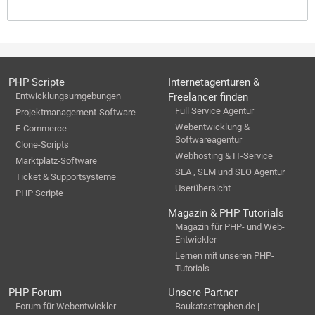
PHP Scripte
Internetagenturen &
Entwicklungsumgebungen
Freelancer finden
Full Service Agentur
Projektmanagement-Software
Webentwicklung &
E-Commerce
Softwareagentur
Clone-Scripts
Webhosting & IT-Service
Marktplatz-Software
SEA , SEM und SEO Agentur
Ticket & Supportsysteme
Userübersicht
PHP Scripte
Magazin & PHP Tutorials
Magazin für PHP- und Web-
Entwickler
Lernen mit unseren PHP-
Tutorials
PHP Forum
Unsere Partner
Forum für Webentwickler
Baukatastrophen.de |