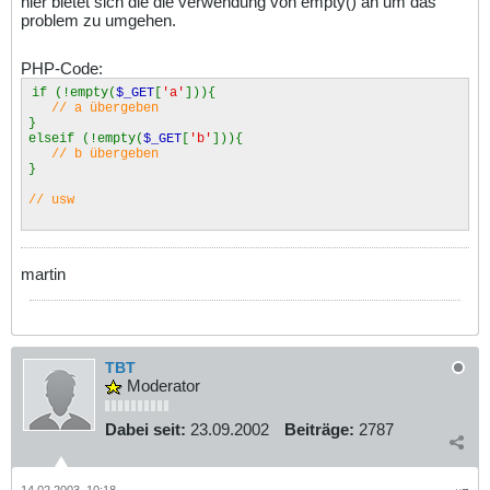
hier bietet sich die die verwendung von empty() an um das
problem zu umgehen.
PHP-Code:
if (!empty(
$_GET
[
'a'
])){
// a übergeben
}
elseif (!empty(
$_GET
[
'b'
])){
// b übergeben
}
// usw
martin
TBT
Moderator
Dabei seit:
23.09.2002
Beiträge:
2787
14.02.2003, 10:18