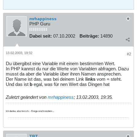
mrhappiness
PHP Guru
Dabei seit:
07.10.2002
Beiträge:
14890
13.02.2003, 19:32
#2
Du übergibst eine Variable mit einem bestimmten Wert.
In PHP kannst du nur die Werte von Variablen abfragen. Dazu
musst da aber die Variable über ihren Namen ansprechen.
Der Name ist das, was bei deinem Link
links
vom = steht.
Und das ist
b
egal, was für nen Wert das Dingen hat
Zuletzt geändert von
mrhappiness
;
13.02.2003, 19:35
.
Ich denke, also bin ich. - Einige sind trotzdem...
TBT