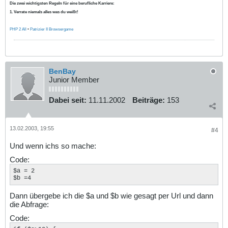
Die zwei wichtigsten Regeln für eine berufliche Karriere:
1. Verrate niemals alles was du weißt!
PHP 2 All
•
Patrizier II Browsergame
BenBay
Junior Member
Dabei seit:
11.11.2002
Beiträge:
153
13.02.2003, 19:55
#4
Und wenn ichs so mache:
Code:
$a = 2

$b =4
Dann übergebe ich die $a und $b wie gesagt per Url und dann
die Abfrage:
Code: