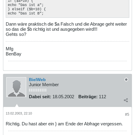
if ($a>10) {

echo "Das ist a";

} elseif ($b<10) {

echo "Das ist B";
Dann wäre praktisch die $a Falsch und die Abrage geht weiter
so das die $b richtig ist und ausgegeben wird!!!
Gehts so?
Mfg
BenBay
BielWeb
Junior Member
Dabei seit:
18.05.2002
Beiträge:
112
13.02.2003, 22:10
#5
Richtig. Du hast aber ein } am Ende der Abfrage vergessen.