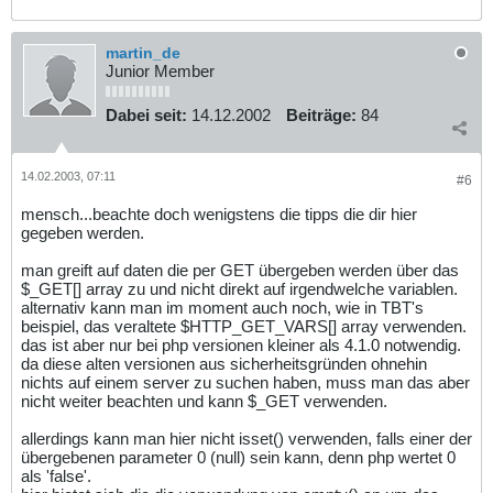
martin_de
Junior Member
Dabei seit:
14.12.2002
Beiträge:
84
14.02.2003, 07:11
#6
mensch...beachte doch wenigstens die tipps die dir hier
gegeben werden.
man greift auf daten die per GET übergeben werden über das
$_GET[] array zu und nicht direkt auf irgendwelche variablen.
alternativ kann man im moment auch noch, wie in TBT's
beispiel, das veraltete $HTTP_GET_VARS[] array verwenden.
das ist aber nur bei php versionen kleiner als 4.1.0 notwendig.
da diese alten versionen aus sicherheitsgründen ohnehin
nichts auf einem server zu suchen haben, muss man das aber
nicht weiter beachten und kann $_GET verwenden.
allerdings kann man hier nicht isset() verwenden, falls einer der
übergebenen parameter 0 (null) sein kann, denn php wertet 0
als 'false'.