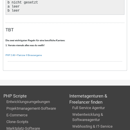
b nicht gesetzt

a leer

b leer
TBT
Die zwei wichtigsten Regeln für eine berufliche Karriere:
1. Verrate niemals alles was du weißt!
PHP 2 All
•
Patrizier II Browsergame
PHP Scripte
Internetagenturen &
Entwicklungsumgebungen
Freelancer finden
Full Service Agentur
Projektmanagement-Software
Webentwicklung &
E-Commerce
Softwareagentur
Clone-Scripts
Webhosting & IT-Service
Marktplatz-Software