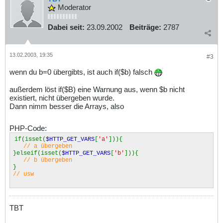
Moderator
Dabei seit:
23.09.2002
Beiträge:
2787
13.02.2003, 19:35
#3
wenn du b=0 übergibts, ist auch if($b) falsch
außerdem löst if($B) eine Warnung aus, wenn $b nicht
existiert, nicht übergeben wurde.
Dann nimm besser die Arrays, also
PHP-Code:
if(isset(
$HTTP_GET_VARS
[
'a'
])){
// a übergeben
}elseif(isset(
$HTTP_GET_VARS
[
'b'
])){
// b übergeben
}
// usw
TBT