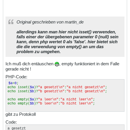
Original geschrieben von martin_de
allerdings kann man hier nicht isset() verwenden,
falls einer der übergebenen parameter 0 (null) sein
kann, denn php wertet 0 als 'false'. hier bietet sich
die die verwendung von empty() an um das
problem zu umgehen.
Ich muß dich entäuschen
, empty funktioniert in dem Falle
gerade nicht !
PHP-Code:
$a
=
0
;
echo isset(
$a
)?
"a gesetzt\n"
:
"a nicht gesetzt\n"
;
echo isset(
$b
)?
"b gesetzt\n"
:
"b nicht gesetzt\n"
;
echo empty(
$a
)?
"a leer\n"
:
"a nicht leer\n"
;
echo empty(
$b
)?
"b leer\n"
:
"b nicht leer\n"
;
gibt zu Protokoll
Code:
a gesetzt
