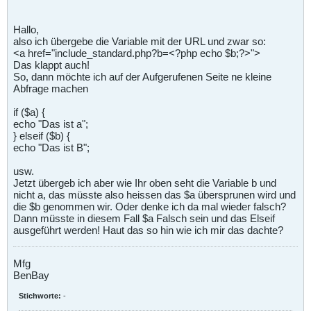
Hallo,
also ich übergebe die Variable mit der URL und zwar so:
<a href="include_standard.php?b=<?php echo $b;?>">
Das klappt auch!
So, dann möchte ich auf der Aufgerufenen Seite ne kleine
Abfrage machen
if ($a) {
echo "Das ist a";
} elseif ($b) {
echo "Das ist B";
usw.
Jetzt übergeb ich aber wie Ihr oben seht die Variable b und
nicht a, das müsste also heissen das $a übersprunen wird und
die $b genommen wir. Oder denke ich da mal wieder falsch?
Dann müsste in diesem Fall $a Falsch sein und das Elseif
ausgeführt werden! Haut das so hin wie ich mir das dachte?
Mfg
BenBay
Stichworte:
-