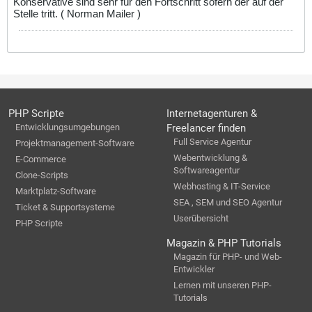
Konservative sind sehr für den Fortschritt sofern der auf der
Stelle tritt. ( Norman Mailer )
PHP Scripte
Internetagenturen &
Entwicklungsumgebungen
Freelancer finden
Full Service Agentur
Projektmanagement-Software
Webentwicklung &
E-Commerce
Softwareagentur
Clone-Scripts
Webhosting & IT-Service
Marktplatz-Software
SEA , SEM und SEO Agentur
Ticket & Supportsysteme
Userübersicht
PHP Scripte
Magazin & PHP Tutorials
Magazin für PHP- und Web-
Entwickler
Lernen mit unseren PHP-
Tutorials