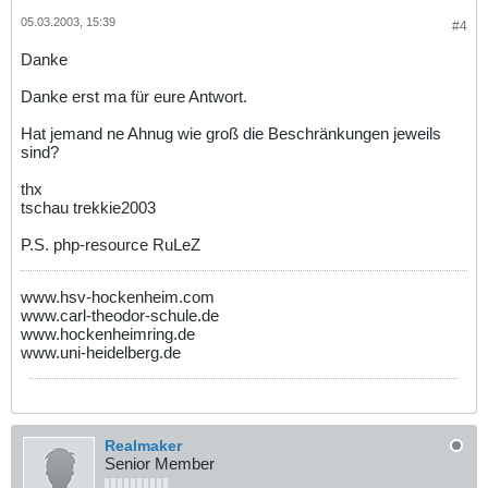
05.03.2003, 15:39
#4
Danke
Danke erst ma für eure Antwort.
Hat jemand ne Ahnug wie groß die Beschränkungen jeweils
sind?
thx
tschau trekkie2003
P.S. php-resource RuLeZ
www.hsv-hockenheim.com
www.carl-theodor-schule.de
www.hockenheimring.de
www.uni-heidelberg.de
Realmaker
Senior Member