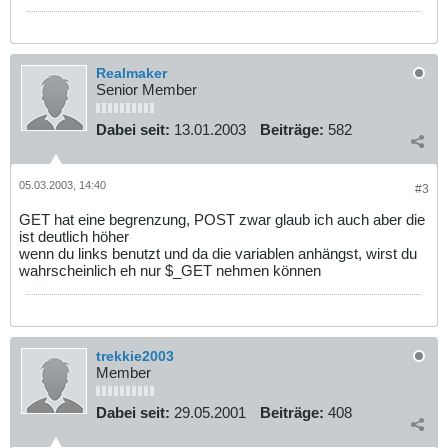
Realmaker
Senior Member
Dabei seit:
13.01.2003
Beiträge:
582
05.03.2003, 14:40
#3
GET hat eine begrenzung, POST zwar glaub ich auch aber die
ist deutlich höher
wenn du links benutzt und da die variablen anhängst, wirst du
wahrscheinlich eh nur $_GET nehmen können
trekkie2003
Member
Dabei seit:
29.05.2001
Beiträge:
408