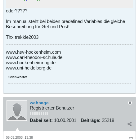
oder?????
Im manual steht bei beiden predefined Variables die gleiche
Beschreibung für Get und Post!
Thx trekkie2003
www.hsv-hockenheim.com
www.carl-theodor-schule.de
www.hockenheimring.de
www.uni-heidelberg.de
Stichworte:
-
wahsaga
Registrierter Benutzer
Dabei seit:
10.09.2001
Beiträge:
25218
05.03.2003, 13:38
#2