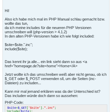
Hi!
Also ich habe mich mal im PHP Manual schlau gemacht bzw.
wollte das tun,
da ich meine includes für die neueren PHP Versionen
umschreiben will (php-version > 4.1.2)
In den alten PHP-Versionen habe ich wie folgt included:
$site=$site.".inc";
include($site);
Das kennt ihr ja alle... ein link sieht dann so aus <a
href="homepage.de?site=home">Home</A>
Jetzt wollte ich das umschreiben weiß aber nicht genau, ob ich
$_GET oder $_POST verwenden sll, um die Seiten (inc-
Dateien) zu includen...
Kann mir mal jemand erklären was da der Unterschied ist?
Das includen würde doch dann so aussehen:
PHP-Code:
$site
=
$_GET
[
'$site'
].
".inc"
;
include(
$site
);