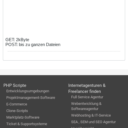
GET: 2kByte
POST: bis zu ganzen Dateien
PHP Scripte
Internetagenturen &
Entwicklungsumgebungen
Freelancer finden
Full Service Agentur
Projektmanagement-Software
Webentwicklung &
E-Commerce
Softwareagentur
Clone-Scripts
Webhosting & IT-Service
Marktplatz-Software
SEA , SEM und SEO Agentur
Ticket & Supportsysteme