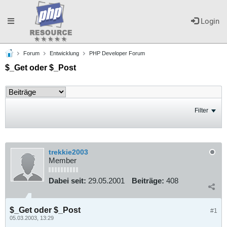
Toggle
Login
Forum
Entwicklung
PHP Developer Forum
navigation
$_Get oder $_Post
Filter
trekkie2003
Member
Dabei seit:
29.05.2001
Beiträge:
408
$_Get oder $_Post
#1
05.03.2003, 13:29