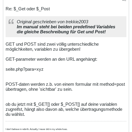
Re: $_Get oder $_Post
Original geschrieben von trekkie2003
Im manual steht bei beiden predefined Variables
die gleiche Beschreibung für Get und Post!
GET und POST sind zwei völlig unterschiedliche
möglichkeiten, variablen zu übergeben!
GET-parameter werden an den URL angehängt:
seite.php?para=xyz
POST-daten werden z.b. von einem formular mit method=post
übertragen, ohne 'sichtbar' zu sein.
ob du jetzt mit $_GET[] oder $_POST[] auf deine variablen
zugreifst, hängt also davon ab, welche übertragungsmethode
du wählst.
I don't believe in rebirth. Actually, I never did in my whole lives.