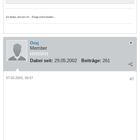
Ich denke, also bin ich. - Einige sind trotzdem...
Oraj
Member
Dabei seit:
29.05.2002
Beiträge:
261
07.03.2003, 09:57
#7