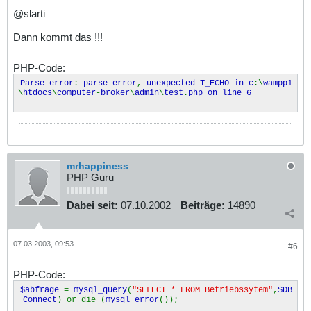
@slarti
Dann kommt das !!!
PHP-Code:
Parse error
:
parse error
,
unexpected T_ECHO in c
:\
wampp1
\
htdocs
\
computer
-
broker
\
admin
\
test
.
php on line 6
mrhappiness
PHP Guru
Dabei seit:
07.10.2002
Beiträge:
14890
07.03.2003, 09:53
#6
PHP-Code:
$abfrage
=
mysql_query
(
"SELECT * FROM Betriebssytem"
,
$DB
_Connect
) or die (
mysql_error
());