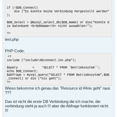
if (!$DB_Connect)
die ("Es konnte keine Verbindung hergestellt werden"
);
$DB_Select = @mysql_select_db($DB_Name) or die("Konnte d
ie Datenbank <b>$dbName</b> nicht auswählen!");
?>
test.php
PHP-Code:
<?
include ("include\dbconnect.inc.php");
$query = 'SELECT * FROM `Betriebssytem`';
echo $DB_Connect;
$abfrage = mysql_query("SELECT * FROM Betriebssytem",$DB
_Connect) or die ("nix geht");
?>
Wieso bekomme ich genau das "Resource id #4nix geht" raus
???
Das ist nicht die erste DB Verbindung die ich mache, die
verbindung steht ja auch !!! aber die Abfrage funktioniert nicht
!!!