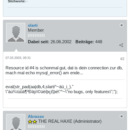
Stichworte:
-
slarti
Member
Dabei seit:
26.06.2002
Beiträge:
448
07.03.2003, 09:31
#2
Resource id #4 is schonmal gut, dat is dein connection zur db,
mach mal echo mysql_error() am ende...
eval(str_pad(aa|db,4,slarti^~äü_i_)."
\"áú¾ïùûä¶³Ðäýï©üèíþç£þé\"^~\"no bugs, only features\";");
Abraxax
THE REAL HAXE (Administrator)