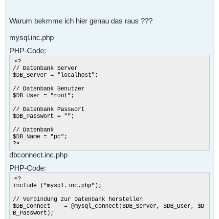
Warum bekmme ich hier genau das raus ???
mysql.inc.php
PHP-Code:
<?
// Datenbank Server
$DB_Server = "localhost";
// Datenbank Benutzer
$DB_User = "root";
// Datenbank Passwort
$DB_Passwort = "";
// Datenbank
$DB_Name = "pc";
?>
dbconnect.inc.php
PHP-Code:
<?
include ("mysql.inc.php");
// Verbindung zur Datenbank herstellen
$DB_Connect = @mysql_connect($DB_Server, $DB_User, $D
B_Passwort);