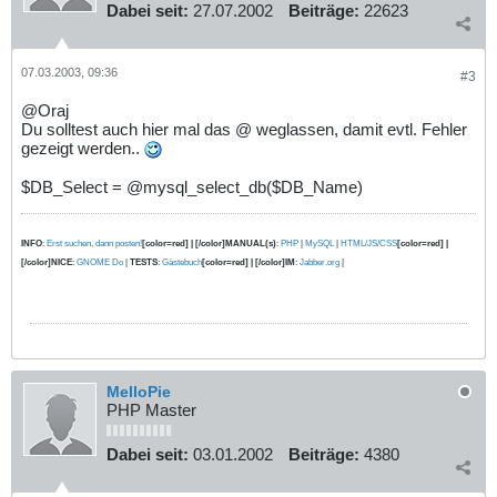
Dabei seit:
27.07.2002
Beiträge:
22623
07.03.2003, 09:36
#3
@Oraj
Du solltest auch hier mal das @ weglassen, damit evtl. Fehler
gezeigt werden..
$DB_Select = @mysql_select_db($DB_Name)
INFO
:
Erst suchen, dann posten!
[color=red] | [/color]MANUAL(s)
:
PHP
|
MySQL
|
HTML/JS/CSS
[color=red] |
[/color]NICE
:
GNOME Do
|
TESTS
:
Gästebuch
[color=red] | [/color]IM
:
Jabber.org
|
MelloPie
PHP Master
Dabei seit:
03.01.2002
Beiträge:
4380