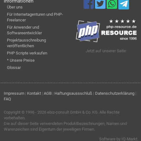
Informationen
Über uns
Für Internetagenturen und PHP-
Freelancer
Für Anwender und
Softwareentwickler
Projektausschreibung
veröffentlichen
Jetzt auf unserer Seite:
PHP Scripte verkaufen
* Unsere Preise
Glossar
Impressum
|
Kontakt
|
AGB
|
Haftungsaussschluß
|
Datenschutzerklärung
|
FAQ
Copyright © 1996 - 2026
ebiz-consult GmbH & Co. KG
. Alle Rechte
vorbehalten.
Die auf dieser Seite verwendeten Produktbezeichnungen, Namen und
Warenzeichen sind Eigentum der jeweiligen Firmen.
Software by IQ-Markt