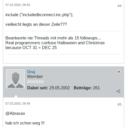
07.03.2003, 09:45
#4
include ("includedbconnect.inc.php");
vielleicht liegts an dieser Zeile???
Beantworte nie Threads mit mehr als 15 followups...
Real programmers confuse Halloween and Christmas
because OCT 31 = DEC 25
Oraj
Member
Dabei seit:
29.05.2002
Beiträge:
261
07.03.2003, 09:49
#5
@Abraxax
hab ich schon weg !!!