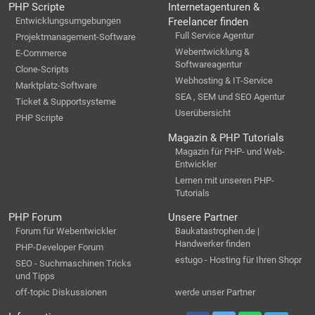
PHP Scripte
Internetagenturen &
Entwicklungsumgebungen
Freelancer finden
Full Service Agentur
Projektmanagement-Software
Webentwicklung &
E-Commerce
Softwareagentur
Clone-Scripts
Webhosting & IT-Service
Marktplatz-Software
SEA , SEM und SEO Agentur
Ticket & Supportsysteme
Userübersicht
PHP Scripte
Magazin & PHP Tutorials
Magazin für PHP- und Web-
Entwickler
Lernen mit unseren PHP-
Tutorials
PHP Forum
Unsere Partner
Forum für Webentwickler
Baukatastrophen.de |
Handwerker finden
PHP-Developer Forum
estugo - Hosting für Ihren Shopr
SEO - Suchmaschinen Tricks
und Tipps
off-topic Diskussionen
werde unser Partner