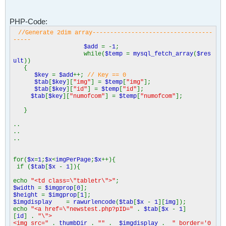
PHP-Code:
//Generate 2dim array----------------------------------
-----
$add
= -
1
;
while(
$temp
=
mysql_fetch_array
(
$res
ult
))
{
$key
=
$add
++;
// Key == 0
$tab
[
$key
][
"img"
] =
$temp
[
"img"
];
$tab
[
$key
][
"id"
] =
$temp
[
"id"
];
$tab
[
$key
][
"numofcom"
] =
$temp
[
"numofcom"
];
}
..
..
..
for(
$x
=
1
;
$x
<
imgPerPage
;
$x
++){
if (
$tab
[
$x
-
1
]){
echo
"<td class=\"tabletr\">"
;
$width
=
$imgprop
[
0
];
$height
=
$imgprop
[
1
];
$imgdisplay
=
rawurlencode
(
$tab
[
$x
-
1
][
img
]);
echo
"<a href=\"newstest.php?pID="
.
$tab
[
$x
-
1
]
[
id
] .
"\">
<img src="
.
thumbDir
.
""
.
$imgdisplay
.
" border='0