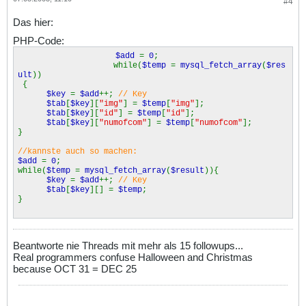
#4
Das hier:
PHP-Code:
$add
=
0
;
while(
$temp
=
mysql_fetch_array
(
$res
ult
))
{
$key
=
$add
++;
// Key
$tab
[
$key
][
"img"
] =
$temp
[
"img"
];
$tab
[
$key
][
"id"
] =
$temp
[
"id"
];
$tab
[
$key
][
"numofcom"
] =
$temp
[
"numofcom"
];
}
//kannste auch so machen:
$add
=
0
;
while(
$temp
=
mysql_fetch_array
(
$result
)){
$key
=
$add
++;
// Key
$tab
[
$key
][] =
$temp
;
}
Beantworte nie Threads mit mehr als 15 followups...
Real programmers confuse Halloween and Christmas
because OCT 31 = DEC 25