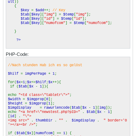
ult
))
{
$key
=
$add
++;
// Key
$tab
[
$key
][
"img"
] =
$temp
[
"img"
];
$tab
[
$key
][
"id"
] =
$temp
[
"id"
];
$tab
[
$key
][
"numofcom"
] =
$temp
[
"numofcom"
];
}
?>
PHP-Code:
//Nach stunden Hab ich es so gelöst
$hilf
=
imgPerPage
+
1
;
for(
$x
=
1
;
$x
<=
$hilf
;
$x
++){
if (
$tab
[
$x
-
1
]){
echo
"<td class=\"tabletr\">"
;
$width
=
$imgprop
[
0
];
$height
=
$imgprop
[
1
];
$imgdisplay
=
rawurlencode
(
$tab
[
$x
-
1
][
img
]);
echo
"<a href=\"newstest.php?pID="
.
$tab
[
$x
-
1
]
[
id
] .
"\">
<img src="
.
thumbDir
.
""
.
$imgdisplay
.
" border='0
'></a><br />"
;
if (
$tab
[
$x
][
numofcom
] ==
1
) {