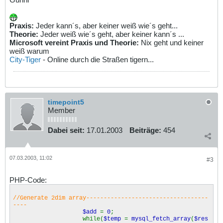
Praxis:
Jeder kann´s, aber keiner weiß wie´s geht...
Theorie:
Jeder weiß wie´s geht, aber keiner kann´s ...
Microsoft vereint Praxis und Theorie:
Nix geht und keiner
weiß warum
City-Tiger
- Online durch die Straßen tigern...
timepoint5
Member
Dabei seit:
17.01.2003
Beiträge:
454
07.03.2003, 11:02
#3
PHP-Code:
//Generate 2dim array-----------------------------------
----
$add
=
0
;
while(
$temp
=
mysql_fetch_array
(
$res