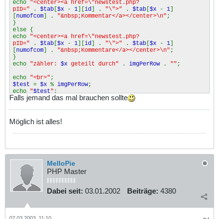
echo
"<center><a href=\"newstest.php?
pID="
.
$tab
[
$x
-
1
][
id
] .
"\">"
.
$tab
[
$x
-
1
]
[
numofcom
] .
"&nbsp;Kommentar</a></center>\n"
;
}
else {
echo
"<center><a href=\"newstest.php?
pID="
.
$tab
[
$x
-
1
][
id
] .
"\">"
.
$tab
[
$x
-
1
]
[
numofcom
] .
"&nbsp;Kommentare</a></center>\n"
;
}
echo
"zähler:
$x
geteilt durch"
.
imgPerRow
.
""
;
echo
"<br>"
;
$test
=
$x
%
imgPerRow
;
echo
"
$test
"
;
Falls jemand das mal brauchen sollte
echo
"</td>\n"
; }
if (
$x
%
imgPerRow
==
0
&&
$x
!=
imgPerPage
) {
echo
"</tr><tr>\n"
;
Möglich ist alles!
}
}
MelloPie
PHP Master
Dabei seit:
03.01.2002
Beiträge:
4380
07.03.2003, 11:10