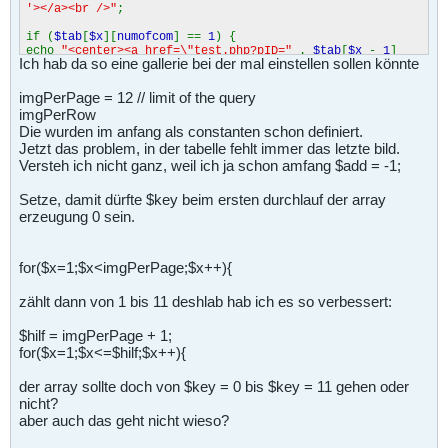
'></a><br />"
;
if (
$tab
[
$x
][
numofcom
] ==
1
) {
echo
"<center><a href=\"test.php?pID="
.
$tab
[
$x
-
1
]
Ich hab da so eine gallerie bei der mal einstellen sollen könnte
[
id
] .
"\">"
.
$tab
[
$x
-
1
]
[
numofcom
] .
"&nbsp;Kommentar</a></center>\n"
;
}
imgPerPage = 12 // limit of the query
else {
imgPerRow
echo
"<center><a href=\"test.php?pID="
.
$tab
[
$x
-
1
]
Die wurden im anfang als constanten schon definiert.
[
id
] .
"\">"
.
$tab
[
$x
-
1
]
Jetzt das problem, in der tabelle fehlt immer das letzte bild.
[
numofcom
] .
"&nbsp;Kommentare</a></center>\n"
;
}
Versteh ich nicht ganz, weil ich ja schon amfang $add = -1;
echo
"zähler:
$x
geteilt durch"
.
imgPerRow
.
""
;
Setze, damit dürfte $key beim ersten durchlauf der array
erzeugung 0 sein.
echo
"<br>"
;
$test
=
$x
%
imgPerRow
;
echo
"
$test
"
;
for($x=1;$x<imgPerPage;$x++){
echo
"</td>\n"
; }
if (
$x
%
imgPerRow
==
0
&&
$x
!=
imgPerPage
) {
zählt dann von 1 bis 11 deshlab hab ich es so verbessert:
echo
"</tr><tr>\n"
;
}
}
$hilf = imgPerPage + 1;
for($x=1;$x<=$hilf;$x++){
der array sollte doch von $key = 0 bis $key = 11 gehen oder
nicht?
aber auch das geht nicht wieso?