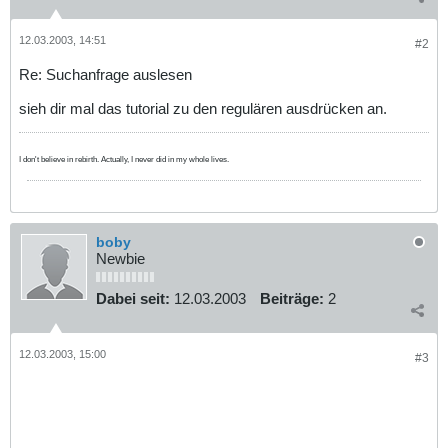
12.03.2003, 14:51
#2
Re: Suchanfrage auslesen
sieh dir mal das tutorial zu den regulären ausdrücken an.
I don't believe in rebirth. Actually, I never did in my whole lives.
boby
Newbie
Dabei seit:
12.03.2003
Beiträge:
2
12.03.2003, 15:00
#3