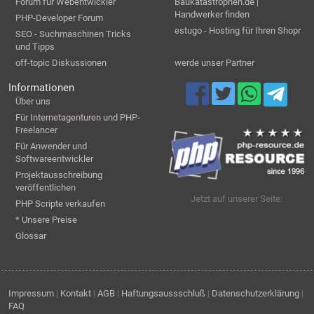
Forum für Webentwickler
Baukatastrophen.de |
Handwerker finden
PHP-Developer Forum
estugo - Hosting für Ihren Shopr
SEO - Suchmaschinen Tricks
und Tipps
off-topic Diskussionen
werde unser Partner
Informationen
Über uns
Für Internetagenturen und PHP-
Freelancer
Für Anwender und
Softwareentwickler
Projektausschreibung
veröffentlichen
Jetzt auf unserer Seite:
PHP Scripte verkaufen
* Unsere Preise
Glossar
Impressum
|
Kontakt
|
AGB
|
Haftungsaussschluß
|
Datenschutzerklärung
|
FAQ