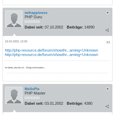
mrhappiness
PHP Guru
Dabei seit:
07.10.2002
Beiträge:
14890
18.03.2003, 13:06
#3
http://php-resource.de/forum/showthr...arning+Unknown
http://php-resource.de/forum/showthr...arning+Unknown
Ich denke, also bin ich. - Einige sind trotzdem...
MelloPie
PHP Master
Dabei seit:
03.01.2002
Beiträge:
4380