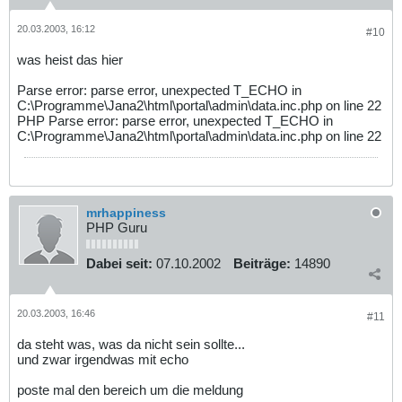
20.03.2003, 16:12
#10
was heist das hier
Parse error: parse error, unexpected T_ECHO in
C:\Programme\Jana2\html\portal\admin\data.inc.php on line 22
PHP Parse error: parse error, unexpected T_ECHO in
C:\Programme\Jana2\html\portal\admin\data.inc.php on line 22
mrhappiness
PHP Guru
Dabei seit:
07.10.2002
Beiträge:
14890
20.03.2003, 16:46
#11
da steht was, was da nicht sein sollte...
und zwar irgendwas mit echo
poste mal den bereich um die meldung