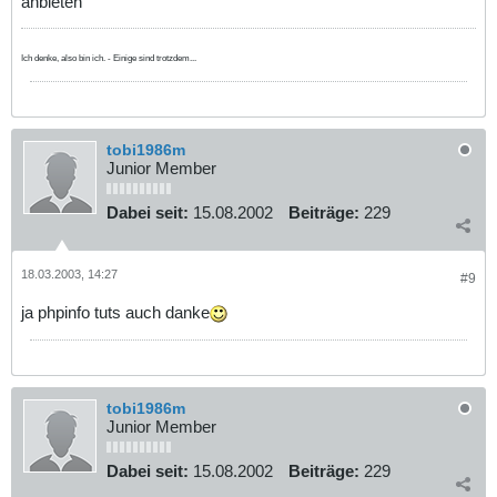
anbieten
Ich denke, also bin ich. - Einige sind trotzdem...
tobi1986m
Junior Member
Dabei seit:
15.08.2002
Beiträge:
229
18.03.2003, 14:27
#9
ja phpinfo tuts auch danke
tobi1986m
Junior Member
Dabei seit:
15.08.2002
Beiträge:
229