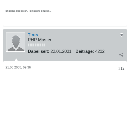
Ich denke, also bin ich. - Einige sind trotzdem...
Titus
PHP Master
Dabei seit:
22.01.2001
Beiträge:
4292
21.03.2003, 09:36
#12