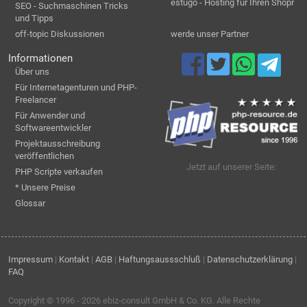
estugo - Hosting für Ihren Shopr
SEO - Suchmaschinen Tricks
und Tipps
off-topic Diskussionen
werde unser Partner
Informationen
Über uns
Für Internetagenturen und PHP-
Freelancer
Für Anwender und
Softwareentwickler
Projektausschreibung
veröffentlichen
Jetzt auf unserer Seite:
PHP Scripte verkaufen
* Unsere Preise
Glossar
Impressum
|
Kontakt
|
AGB
|
Haftungsaussschluß
|
Datenschutzerklärung
|
FAQ
Copyright © 1996 - 2026
ebiz-consult GmbH & Co. KG
. Alle Rechte