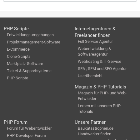
PHP Scripte
Internetagenturen &
Entwicklungsumgebungen
Freelancer finden
Full Service Agentur
Projektmanagement-Software
Webentwicklung &
E-Commerce
Softwareagentur
Clone-Scripts
Webhosting & IT-Service
Marktplatz-Software
SEA , SEM und SEO Agentur
Ticket & Supportsysteme
Userübersicht
PHP Scripte
Magazin & PHP Tutorials
Magazin für PHP- und Web-
Entwickler
Lernen mit unseren PHP-
Tutorials
PHP Forum
Unsere Partner
Forum für Webentwickler
Baukatastrophen.de |
Handwerker finden
PHP-Developer Forum