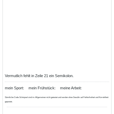
Vermutlich fehlt in Zeile 21 ein Semikolon.
mein Sport:
mein Frühstück:
meine Arbeit:
Sämtliche Code-Schnipsel sind im Allgemeinen nicht getestet und werden ohne Gewähr auf Fehlerfreiheit und Korrektheit
gepostet.