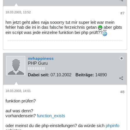
18.03.2003, 13:52
#7
hm jetzt geht alles naja sooorry tut mir super leit war mein
fehler hab die ini in das falsche ferzeichnis getan
aber gibts
ein script was jede einzelne funktion bei php prüft??
mrhappiness
PHP Guru
Dabei seit:
07.10.2002
Beiträge:
14890
18.03.2003, 14:01
#8
funktion prüfen?
auf was denn?
vorhandensein?
function_exists
oder meinst du die php-einstellungen? da würde sich
phpinfo