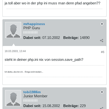
ja toll aber wo in der php ini muss man denn pfad angeben??
mrhappiness
PHP Guru
Dabei seit:
07.10.2002
Beiträge:
14890
18.03.2003, 13:44
#6
steht in deiner php.ini nix von session.save_path?
Ich denke, also bin ich. - Einige sind trotzdem...
tobi1986m
Junior Member
Dabei seit:
15.08.2002
Beiträge:
229