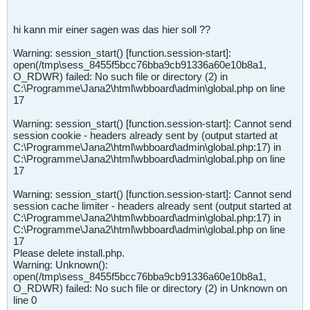
hi kann mir einer sagen was das hier soll ??
Warning: session_start() [function.session-start]:
open(/tmp\sess_8455f5bcc76bba9cb91336a60e10b8a1,
O_RDWR) failed: No such file or directory (2) in
C:\Programme\Jana2\html\wbboard\admin\global.php on line
17
Warning: session_start() [function.session-start]: Cannot send
session cookie - headers already sent by (output started at
C:\Programme\Jana2\html\wbboard\admin\global.php:17) in
C:\Programme\Jana2\html\wbboard\admin\global.php on line
17
Warning: session_start() [function.session-start]: Cannot send
session cache limiter - headers already sent (output started at
C:\Programme\Jana2\html\wbboard\admin\global.php:17) in
C:\Programme\Jana2\html\wbboard\admin\global.php on line
17
Please delete install.php.
Warning: Unknown():
open(/tmp\sess_8455f5bcc76bba9cb91336a60e10b8a1,
O_RDWR) failed: No such file or directory (2) in Unknown on
line 0