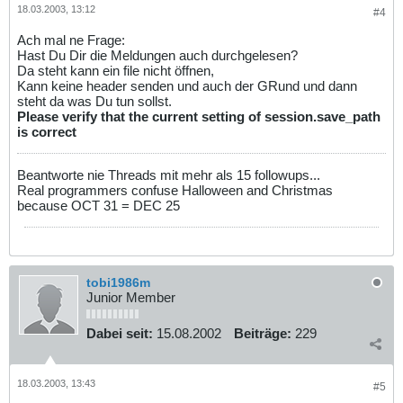
18.03.2003, 13:12
#4
Ach mal ne Frage:
Hast Du Dir die Meldungen auch durchgelesen?
Da steht kann ein file nicht öffnen,
Kann keine header senden und auch der GRund und dann
steht da was Du tun sollst.
Please verify that the current setting of session.save_path
is correct
Beantworte nie Threads mit mehr als 15 followups...
Real programmers confuse Halloween and Christmas
because OCT 31 = DEC 25
tobi1986m
Junior Member
Dabei seit:
15.08.2002
Beiträge:
229
18.03.2003, 13:43
#5