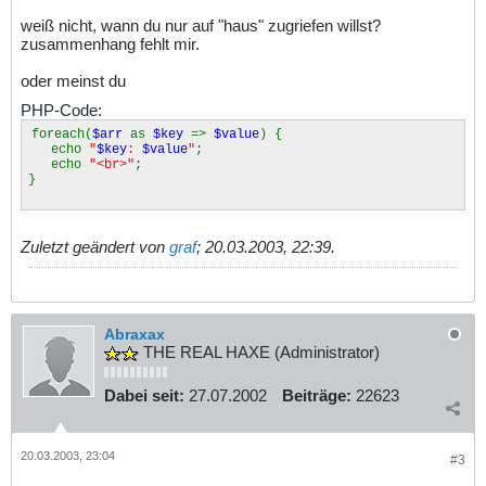
weiß nicht, wann du nur auf "haus" zugriefen willst?
zusammenhang fehlt mir.
oder meinst du
PHP-Code:
foreach(
$arr
as
$key
=>
$value
) {
echo
"
$key
:
$value
"
;
echo
"<br>"
;
}
Zuletzt geändert von
graf
;
20.03.2003, 22:39
.
Abraxax
THE REAL HAXE (Administrator)
Dabei seit:
27.07.2002
Beiträge:
22623
20.03.2003, 23:04
#3