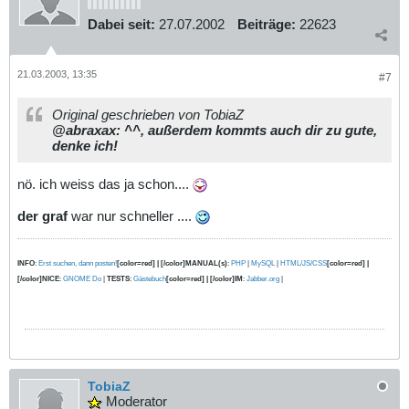
Dabei seit:
27.07.2002
Beiträge:
22623
21.03.2003, 13:35
#7
Original geschrieben von TobiaZ
@abraxax: ^^, außerdem kommts auch dir zu gute,
denke ich!
nö. ich weiss das ja schon....
der graf
war nur schneller ....
INFO
:
Erst suchen, dann posten!
[color=red] | [/color]MANUAL(s)
:
PHP
|
MySQL
|
HTML/JS/CSS
[color=red] |
[/color]NICE
:
GNOME Do
|
TESTS
:
Gästebuch
[color=red] | [/color]IM
:
Jabber.org
|
TobiaZ
Moderator