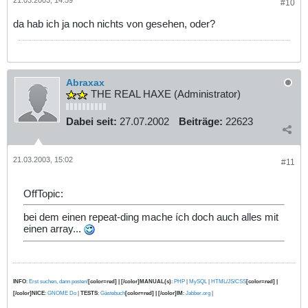
#10
da hab ich ja noch nichts von gesehen, oder?
Abraxax
THE REAL HAXE (Administrator)
Dabei seit:
27.07.2002
Beiträge:
22623
21.03.2003, 15:02
#11
OffTopic:
bei dem einen repeat-ding mache ích doch auch alles mit
einen array...
INFO
:
Erst suchen, dann posten!
[color=red] | [/color]MANUAL(s)
:
PHP
|
MySQL
|
HTML/JS/CSS
[color=red] |
[/color]NICE
:
GNOME Do
|
TESTS
:
Gästebuch
[color=red] | [/color]IM
:
Jabber.org
|