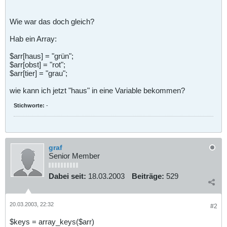
Wie war das doch gleich?
Hab ein Array:
$arr[haus] = "grün";
$arr[obst] = "rot";
$arr[tier] = "grau";
wie kann ich jetzt "haus" in eine Variable bekommen?
Stichworte:
-
graf
Senior Member
Dabei seit:
18.03.2003
Beiträge:
529
20.03.2003, 22:32
#2
$keys = array_keys($arr)