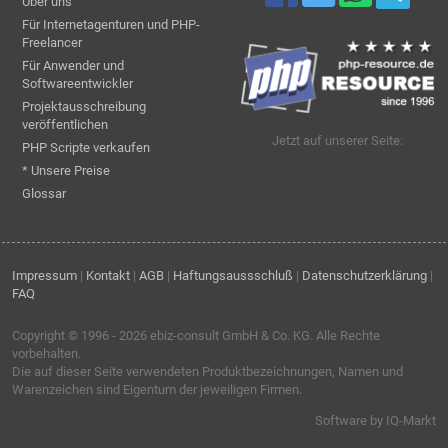
Über uns
Für Internetagenturen und PHP-
Freelancer
Für Anwender und
Softwareentwickler
Projektausschreibung
veröffentlichen
Jetzt auf unserer Seite:
PHP Scripte verkaufen
* Unsere Preise
Glossar
Impressum
|
Kontakt
|
AGB
|
Haftungsaussschluß
|
Datenschutzerklärung
|
FAQ
Copyright © 1996 - 2026
ebiz-consult GmbH & Co. KG
. Alle Rechte
vorbehalten.
Die auf dieser Seite verwendeten Produktbezeichnungen, Namen und
Warenzeichen sind Eigentum der jeweiligen Firmen.
Software by IQ-Markt