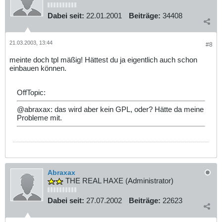
Dabei seit:
22.01.2001
Beiträge:
34408
21.03.2003, 13:44
#8
meinte doch tpl mäßig! Hättest du ja eigentlich auch schon
einbauen können.
OffTopic:
@abraxax: das wird aber kein GPL, oder? Hätte da meine
Probleme mit.
Abraxax
THE REAL HAXE (Administrator)
Dabei seit:
27.07.2002
Beiträge:
22623