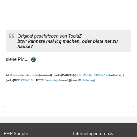
Original geschrieben von TobiaZ
btw: kannste mal icq machen, oder biste net zu
hause?
siehe PM....
INFO
:
Erst suchen, dann posten!
[color=red] | [/color]MANUAL(s)
:
PHP
|
MySQL
|
HTML/JS/CSS
[color=red] |
[/color]NICE
:
GNOME Do
|
TESTS
:
Gästebuch
[color=red] | [/color]IM
:
Jabber.org
|
PHP Scripte
Internetagenturen &