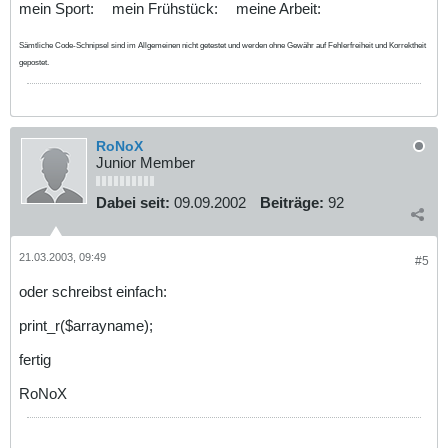
mein Sport:
mein Frühstück:
meine Arbeit:
Sämtliche Code-Schnipsel sind im Allgemeinen nicht getestet und werden ohne Gewähr auf Fehlerfreiheit und Korrektheit
gepostet.
RoNoX
Junior Member
Dabei seit:
09.09.2002
Beiträge:
92
21.03.2003, 09:49
#5
oder schreibst einfach:
print_r($arrayname);
fertig
RoNoX