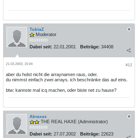
TobiaZ
Moderator
Dabei seit:
22.01.2001
Beiträge:
34408
21.03.2003, 15:04
#12
aber du holst nicht die arraynamen raus, oder.
du nimmst einfach zwei arrays. ich beschränke das auf eins.
btw: kannste mal icq machen, oder biste net zu hause?
Abraxax
THE REAL HAXE (Administrator)
Dabei seit:
27.07.2002
Beiträge:
22623