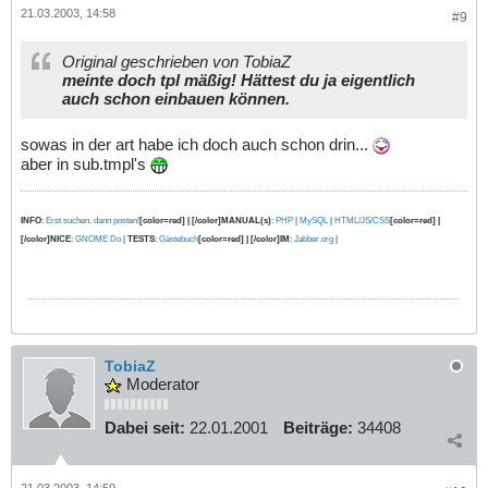
21.03.2003, 14:58
#9
Original geschrieben von TobiaZ
meinte doch tpl mäßig! Hättest du ja eigentlich
auch schon einbauen können.
sowas in der art habe ich doch auch schon drin...
aber in sub.tmpl's
INFO
:
Erst suchen, dann posten!
[color=red] | [/color]MANUAL(s)
:
PHP
|
MySQL
|
HTML/JS/CSS
[color=red] |
[/color]NICE
:
GNOME Do
|
TESTS
:
Gästebuch
[color=red] | [/color]IM
:
Jabber.org
|
TobiaZ
Moderator
Dabei seit:
22.01.2001
Beiträge:
34408
21.03.2003, 14:59