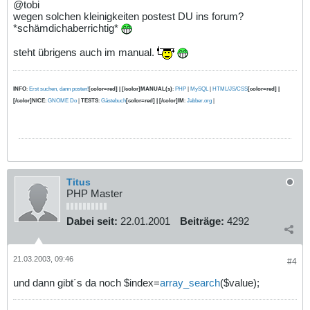
@tobi
wegen solchen kleinigkeiten postest DU ins forum?
*schämdichaberrichtig*
steht übrigens auch im manual.
INFO
:
Erst suchen, dann posten!
[color=red] | [/color]MANUAL(s)
:
PHP
|
MySQL
|
HTML/JS/CSS
[color=red] |
[/color]NICE
:
GNOME Do
|
TESTS
:
Gästebuch
[color=red] | [/color]IM
:
Jabber.org
|
Titus
PHP Master
Dabei seit:
22.01.2001
Beiträge:
4292
21.03.2003, 09:46
#4
und dann gibt´s da noch $index=
array_search
($value);