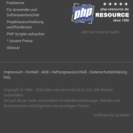
Freelancer
Für Anwender und
Softwareentwickler
Projektausschreibung
veröffentlichen
Jetzt auf unserer Seite:
PHP Scripte verkaufen
* Unsere Preise
Glossar
Impressum
|
Kontakt
|
AGB
|
Haftungsaussschluß
|
Datenschutzerklärung
|
FAQ
Copyright © 1996 - 2026
ebiz-consult GmbH & Co. KG
. Alle Rechte
vorbehalten.
Die auf dieser Seite verwendeten Produktbezeichnungen, Namen und
Warenzeichen sind Eigentum der jeweiligen Firmen.
Software by IQ-Markt