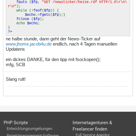
fputs
(
$fp
,
"GET /newsticker/heise.rdf HTTP/1.0\r\n\
r\n"
);
while (!
feof
(
$fp
)) {
$echo
.=
fgetc
(
$fp
);}
fclose
(
$fp
);
echo
$echo
;
}
?>
ne halbe stunde, dann geht der News-Ticker auf
www.jhome.jacob4u.de
endlich, nach 4 Tagen manuellen
Updatens
ein dickes DANKE, für den tipp mit fsockopen();
mfg, SCB
Slang rult!
PHP Scripte
Internetagenturen &
Entwicklungsumgebungen
Freelancer finden
Full Service Agentur
Projektmanagement-Software