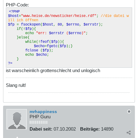
PHP-Code:
<?PHP
$host
=
"www.heise.de/newsticker/heise.rdf"
;
//die datei w
ill ich öffnen
$fp
=
fsockopen
(
$host
,
80
,
$errno
,
$errstr
);
if(!
$fp
){
echo
"err:
$errstr
(
$errno
)"
;
}else{
while(!
feof
(
$fp
)){
$echo
=
fgetc
(
$fp
);}
fclose
(
$fp
);
echo
$echo
;
}
?>
ist warscheinlich grottenschlecht und unlogisch
Slang rult!
mrhappiness
PHP Guru
Dabei seit:
07.10.2002
Beiträge:
14890