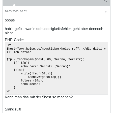
26.03.2003, 10:32
#5
ooops
hab's gefixt, war 'n schusseligkeitsfehler, geht aber dennoch
nicht
PHP-Code:
<?
$host="www.heise.de/newsticker/heise.rdf"; //die datei w
ill ich öffnen
$fp = fsockopen($host, 80, $errno, $errstr);
if(!$fp){
echo "err: $errstr ($errno)";
}else{
while(!feof($fp)){
$echo.=fgetc($fp);}
fclose ($fp);
echo $echo;
}
?>
Kann man das mit der $host so machen?
Slang rult!