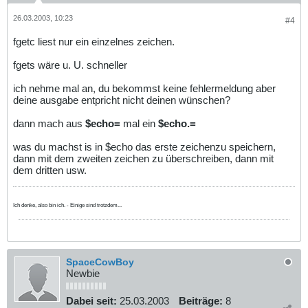
26.03.2003, 10:23
#4
fgetc liest nur ein einzelnes zeichen.
fgets wäre u. U. schneller
ich nehme mal an, du bekommst keine fehlermeldung aber
deine ausgabe entpricht nicht deinen wünschen?
dann mach aus
$echo=
mal ein
$echo.=
was du machst is in $echo das erste zeichenzu speichern,
dann mit dem zweiten zeichen zu überschreiben, dann mit
dem dritten usw.
Ich denke, also bin ich. - Einige sind trotzdem...
SpaceCowBoy
Newbie
Dabei seit:
25.03.2003
Beiträge:
8