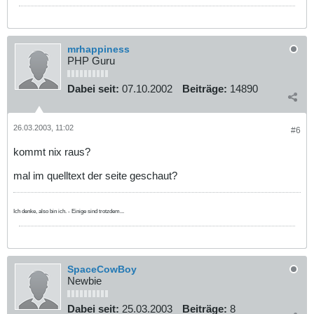
mrhappiness
PHP Guru
Dabei seit:
07.10.2002
Beiträge:
14890
26.03.2003, 11:02
#6
kommt nix raus?
mal im quelltext der seite geschaut?
Ich denke, also bin ich. - Einige sind trotzdem...
SpaceCowBoy
Newbie
Dabei seit:
25.03.2003
Beiträge:
8