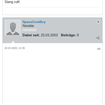
Slang rult!
SpaceCowBoy
Newbie
Dabei seit:
25.03.2003
Beiträge:
8
26.03.2003, 12:05
#8