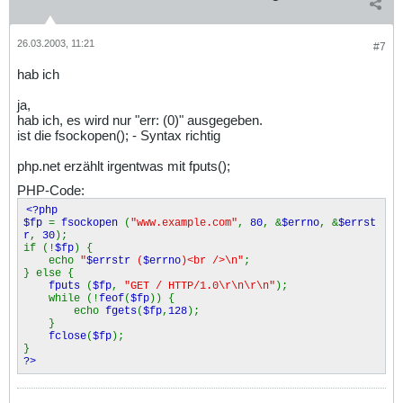
26.03.2003, 11:21
#7
hab ich
ja,
hab ich, es wird nur "err: (0)" ausgegeben.
ist die fsockopen(); - Syntax richtig
php.net erzählt irgentwas mit fputs();
PHP-Code:
<?php
$fp
=
fsockopen
(
"www.example.com"
,
80
, &
$errno
, &
$errst
r
,
30
);
if (!
$fp
) {
echo
"
$errstr
(
$errno
)<br />\n"
;
} else {
fputs
(
$fp
,
"GET / HTTP/1.0\r\n\r\n"
);
while (!
feof
(
$fp
)) {
echo
fgets
(
$fp
,
128
);
}
fclose
(
$fp
);
}
?>