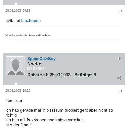
26.03.2003, 09:38
#2
evtl. mit
fsockopen
Ich denke, also bin ich. - Einige sind trotzdem...
SpaceCowBoy
Newbie
Dabei seit:
25.03.2003
Beiträge:
8
26.03.2003, 10:19
#3
kein plan
ich hab gerade mal 'n bissl rum probiert geht aber nicht so
richtig
ich hab mit fsockopen noch nie gearbeitet
hier der Code: