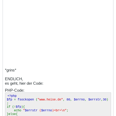
*grins*
ENDLICH,
es geht, hier der Code:
PHP-Code:
<?php
$fp
=
fsockopen
(
"www.heise.de"
,
80
,
$errno
,
$errstr
,
30
)
;
if (!
$fp
){
echo
"
$errstr
(
$errno
)<br>\n"
;
}else{