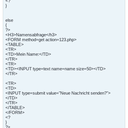
<?
}
else
{
?>
<H3>Namensabfrage</h3>
<FORM method=get action=123.php>
<TABLE>
<TR>
<TD>Mein Name:</TD>
</TR>
<TR>
<TD><INPUT type=text name=name size=50></TD>
</TR>
<TR>
<TD>
<INPUT type=submit value="Neue Nachricht senden?">
</TD>
</TR>
</TABLE>
</FORM>
<?
}
?>