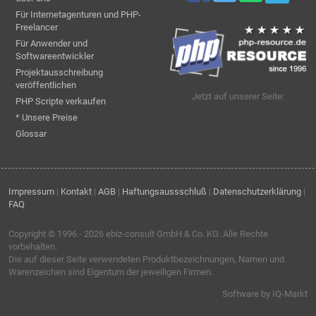
Für Internetagenturen und PHP-
Freelancer
Für Anwender und
Softwareentwickler
Projektausschreibung
veröffentlichen
Jetzt auf unserer Seite:
PHP Scripte verkaufen
* Unsere Preise
Glossar
Impressum
|
Kontakt
|
AGB
|
Haftungsaussschluß
|
Datenschutzerklärung
|
FAQ
Copyright © 1996 - 2026
ebiz-consult GmbH & Co. KG
. Alle Rechte
vorbehalten.
Die auf dieser Seite verwendeten Produktbezeichnungen, Namen und
Warenzeichen sind Eigentum der jeweiligen Firmen.
Software by IQ-Markt