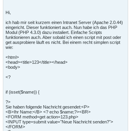
Hi,
ich hab mir seit kurzem einen Intranet Server (Apache 2.0.44)
eingericht. Dieser funktioniert auch. Nun habe ich das PHP
Modul (PHP 4.3.0) dazu instaliert. Einfache Scripts
funktionieren auch. Aber sobald ich einen script mit post oder
get ausprobiere läuft es nicht. Bei einem recht simplen script
wie:
<html>
<head><title>123</title></head>
<body>
<?
if (isset($name)) {
?>
Sie haben folgende Nachricht gesendet:<P>
<B>Ihr Name:</B> <? echo $name;?><BR>
<FORM method=get action=123.php>
<INPUT type=submit value="Neue Nachricht senden?">
</FORM>