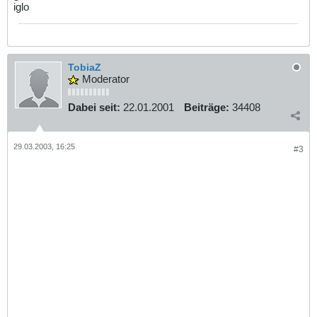
iglo
TobiaZ
Moderator
Dabei seit:
22.01.2001
Beiträge:
34408
29.03.2003, 16:25
#3