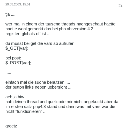
29.03.2003, 15:51
#2
tja ....
wer mal in einem der tausend threads nachgeschaut haette,
haette wohl gemerkt das bei php ab version 4.2
register_globals off ist ...
du musst bei get die vars so aufrufen :
$_GET[var];
bei post:
$_POST[var];
.....
einfach mal die suche benutzen ....
der button links neben uebersicht ...
ach ja btw .
hab deinen thread und quellcode mir nicht angekuckt aber da
im ersten satz php4.3 stand und dann was mit vars war die
nicht "funktionieren" ...
.
greetz