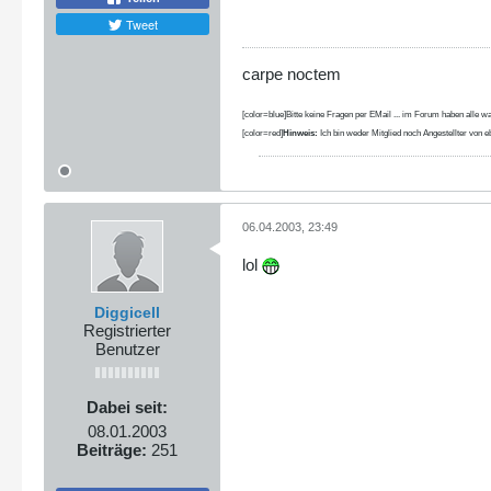
Tweet
carpe noctem
[color=blue]Bitte keine Fragen per EMail ... im Forum haben alle wa
[color=red]
Hinweis:
Ich bin weder Mitglied noch Angestellter von eb
06.04.2003, 23:49
lol
Diggicell
Registrierter
Benutzer
Dabei seit:
08.01.2003
Beiträge:
251