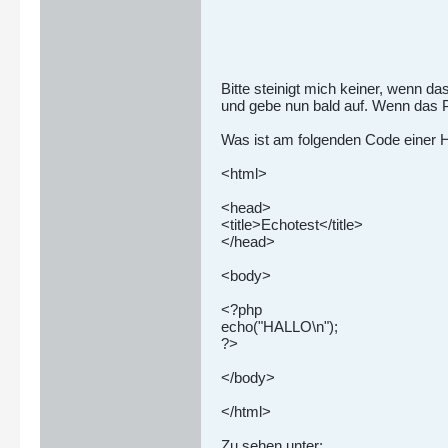
Bitte steinigt mich keiner, wenn 
und gebe nun bald auf. Wenn das Pr
Was ist am folgenden Code einer 
<html>
<head>
<title>Echotest</title>
</head>
<body>
<?php
echo("HALLO\n");
?>
</body>
</html>
Zu sehen unter: