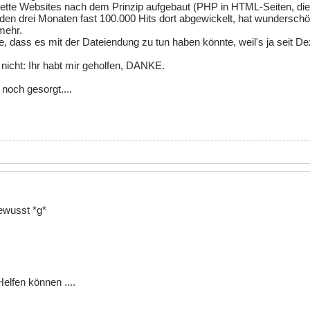
te Websites nach dem Prinzip aufgebaut (PHP in HTML-Seiten, die a
 in den drei Monaten fast 100.000 Hits dort abgewickelt, hat wunde
mehr.
ee, dass es mit der Dateiendung zu tun haben könnte, weil's ja seit D
nicht: Ihr habt mir geholfen, DANKE.
noch gesorgt....
gewusst *g*
elfen können ....