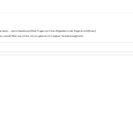
s davon ... und ich beantworte EMail-Fragen von Foren-Mitgliedern in der Regel eh nicht![/color]
iz-consult! Alles was ich hier von mir gebe tue ich in eigener Verantwortung![/color]