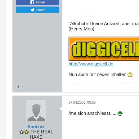
Teilen
Tweet
"Alkohol ist keine Antwort, aber ma
(Henry Mon)
http://www.diggicell.de
Nun auch mit neuen Inhalten
07.04.2003, 00:00
/me sich anschliesst.....
Abraxax
THE REAL
HAXE