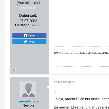
(Administrator)
Dabei seit:
27.07.2002
Beiträge:
22623
Teilen
Tweet
INFO
:
Erst suchen, dann posten!
[color=red] | [/color]MANUAL(s
07.04.2003, 07:31
...
Jajaja, macht Euch nur lustig, hab's
rareauldpete
Newbie
Zu meiner Ehrenrettung muss ich 