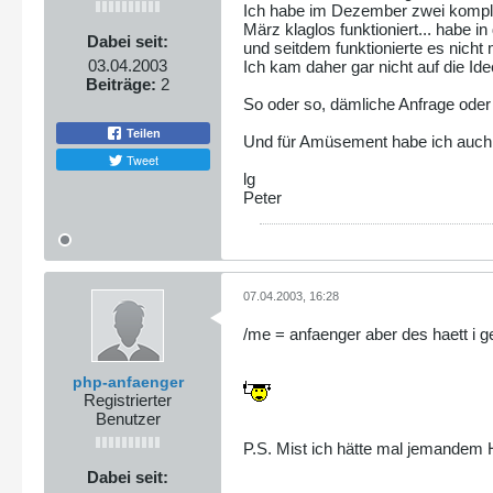
Ich habe im Dezember zwei komplet
März klaglos funktioniert... habe
Dabei seit:
und seitdem funktionierte es nicht 
03.04.2003
Ich kam daher gar nicht auf die Id
Beiträge:
2
So oder so, dämliche Anfrage oder 
Teilen
Und für Amüsement habe ich auch 
Tweet
lg
Peter
07.04.2003, 16:28
/me = anfaenger aber des haett i 
php-anfaenger
Registrierter
Benutzer
P.S. Mist ich hätte mal jemandem H
Dabei seit: