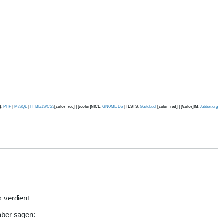
)
:
PHP
|
MySQL
|
HTML/JS/CSS
[color=red] | [/color]NICE
:
GNOME Do
|
TESTS
:
Gästebuch
[color=red] | [/color]IM
:
Jabber.org
 verdient...
aber sagen: