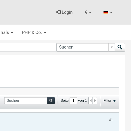
Login
€
rials
PHP & Co.
Seite
von
1
Filter
#1