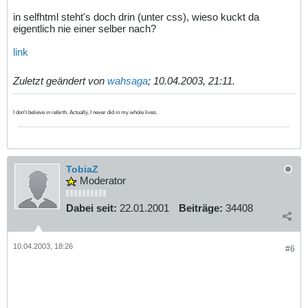
in selfhtml steht's doch drin (unter css), wieso kuckt da
eigentlich nie einer selber nach?
link
Zuletzt geändert von
wahsaga
;
10.04.2003, 21:11
.
I don't believe in rebirth. Actually, I never did in my whole lives.
TobiaZ
Moderator
Dabei seit:
22.01.2001
Beiträge:
34408
10.04.2003, 18:26
#6