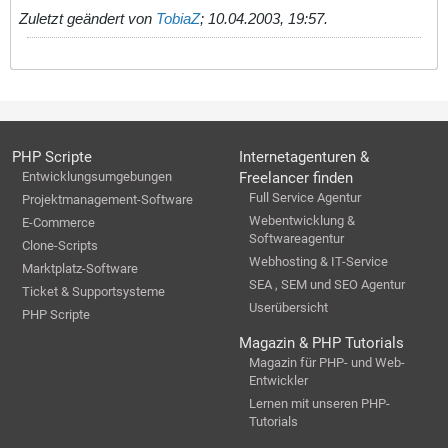
Zuletzt geändert von
TobiaZ
;
10.04.2003, 19:57
.
PHP Scripte
Internetagenturen &
Entwicklungsumgebungen
Freelancer finden
Full Service Agentur
Projektmanagement-Software
Webentwicklung &
E-Commerce
Softwareagentur
Clone-Scripts
Webhosting & IT-Service
Marktplatz-Software
SEA , SEM und SEO Agentur
Ticket & Supportsysteme
Userübersicht
PHP Scripte
Magazin & PHP Tutorials
Magazin für PHP- und Web-
Entwickler
Lernen mit unseren PHP-
Tutorials