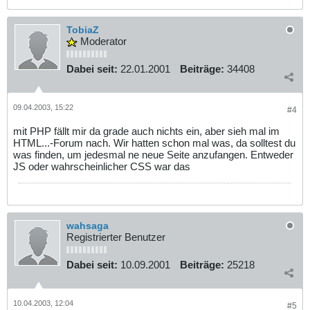
TobiaZ
Moderator
Dabei seit:
22.01.2001
Beiträge:
34408
09.04.2003, 15:22
#4
mit PHP fällt mir da grade auch nichts ein, aber sieh mal im
HTML...-Forum nach. Wir hatten schon mal was, da solltest du
was finden, um jedesmal ne neue Seite anzufangen. Entweder
JS oder wahrscheinlicher CSS war das
wahsaga
Registrierter Benutzer
Dabei seit:
10.09.2001
Beiträge:
25218
10.04.2003, 12:04
#5