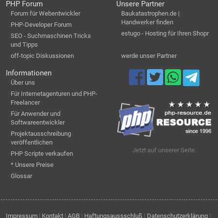
PHP Forum
Unsere Partner
Forum für Webentwickler
Baukatastrophen.de |
Handwerker finden
PHP-Developer Forum
estugo - Hosting für Ihren Shopr
SEO - Suchmaschinen Tricks
und Tipps
off-topic Diskussionen
werde unser Partner
Informationen
Über uns
Für Internetagenturen und PHP-
Freelancer
Für Anwender und
Softwareentwickler
Projektausschreibung
veröffentlichen
Jetzt auf unserer Seite:
PHP Scripte verkaufen
* Unsere Preise
Glossar
Impressum
|
Kontakt
|
AGB
|
Haftungsaussschluß
|
Datenschutzerklärung
|