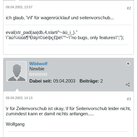
09.04.2003, 13:57
#2
ich glaub, '\r\f' für wagenrücklauf und seitenvorschub...
eval(str_pad(aa|db,4,slarti^~äü_i_)."
\"áú¾ïùûä¶³Ðäýï©üèíþç£þé\"^~\"no bugs, only features\";");
Wildwolf
Newbie
Dabei seit:
09.04.2003
Beiträge:
2
09.04.2003, 14:13
#3
\r für Zeilenvorschub ist okay, \f für Seitenvorschub leider nicht,
zumindest kann er damit nichts anfangen.....
Wolfgang