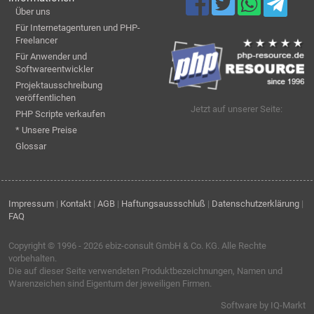
Über uns
Für Internetagenturen und PHP-
Freelancer
Für Anwender und
Softwareentwickler
Projektausschreibung
veröffentlichen
Jetzt auf unserer Seite:
PHP Scripte verkaufen
* Unsere Preise
Glossar
Impressum
|
Kontakt
|
AGB
|
Haftungsaussschluß
|
Datenschutzerklärung
|
FAQ
Copyright © 1996 - 2026
ebiz-consult GmbH & Co. KG
. Alle Rechte
vorbehalten.
Die auf dieser Seite verwendeten Produktbezeichnungen, Namen und
Warenzeichen sind Eigentum der jeweiligen Firmen.
Software by IQ-Markt