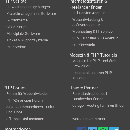
PHP Scripte
Internetagenturen &
Entwicklungsumgebungen
Freelancer finden
Full Service Agentur
Projektmanagement-Software
Webentwicklung &
E-Commerce
Softwareagentur
Clone-Scripts
Webhosting & IT-Service
Marktplatz-Software
SEA , SEM und SEO Agentur
Ticket & Supportsysteme
Userübersicht
PHP Scripte
Magazin & PHP Tutorials
Magazin für PHP- und Web-
Entwickler
Lernen mit unseren PHP-
Tutorials
PHP Forum
Unsere Partner
Forum für Webentwickler
Baukatastrophen.de |
Handwerker finden
PHP-Developer Forum
estugo - Hosting für Ihren Shopr
SEO - Suchmaschinen Tricks
und Tipps
off-topic Diskussionen
werde unser Partner
Informationen