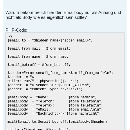
Warum bekomme ich hier den Emailbody nur als Anhang und
nicht als Body wie es eigentlich sein sollte?
PHP-Code:
<?
$email_to = "$hidden_name<$hidden_email>";
$email_from_mail = $form_email;
$email_from_name = $form_name;
$email_betreff = $form_betreff;
$header="From:$email_from_name<$email_from_mail>\n";
$header .= "X-
Mailer: PHP/" . phpversion(). "\n";
$header .= "X-Sender-IP: $REMOTE_ADDR\n";
$header .= "Content-Type: text/text";
$emailbody = "Name: $form_name\n";
$emailbody .= "Telefon: $form_telefon\n";
$emailbody .= "Telefax: $form_telefax\n";
$emailbody .= "eMail: $form_email\n\n";
$emailbody .= "Nachricht:\n\n$form_nachricht";
mail($email_to,$email_betreff,$emailbody,$header);
header ("Location: $location");