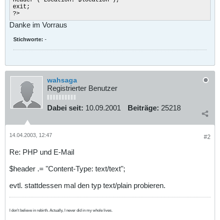
exit;
?>
Danke im Vorraus
Stichworte:
-
wahsaga
Registrierter Benutzer
Dabei seit:
10.09.2001
Beiträge:
25218
14.04.2003, 12:47
#2
Re: PHP und E-Mail
$header .= "Content-Type: text/text";
evtl. stattdessen mal den typ text/plain probieren.
I don't believe in rebirth. Actually, I never did in my whole lives.