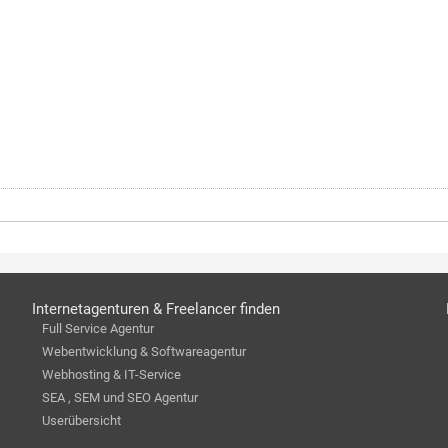
Internetagenturen & Freelancer finden
Full Service Agentur
Webentwicklung & Softwareagentur
Webhosting & IT-Service
SEA , SEM und SEO Agentur
Userübersicht