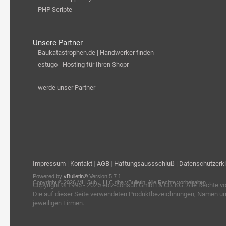
PHP Scripte
Unsere Partner
Baukatastrophen.de | Handwerker finden
estugo - Hosting für Ihren Shopr
werde unser Partner
Impressum
|
Kontakt
|
AGB
|
Haftungsaussschluß
|
Datenschutzerk
Powered by
vBulletin®
Version 5.7.1
Copyright © 2026 MH Sub I, LLC dba vBulletin. Alle Rechte vorbehalten.
Copyright © 1996 - 2026
ebiz-consult GmbH & Co. KG
. Alle Rechte v
Die auf dieser Seite verwendeten Produktbezeichnungen, Namen u
jeweiligen Firmen.