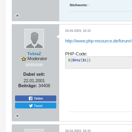
Stichworte:
-
26.04.2003, 16:15
http://www.php-resource.de/forum
TobiaZ
PHP-Code:
Moderator
${
$key
[
$i
]}
Dabei seit:
22.01.2001
Beiträge:
34408
Teilen
Tweet
26.04.2003, 16:32