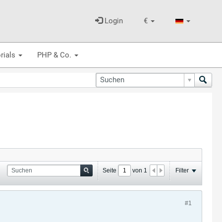
Login
€
rials
PHP & Co.
Seite
von
1
Filter
#1