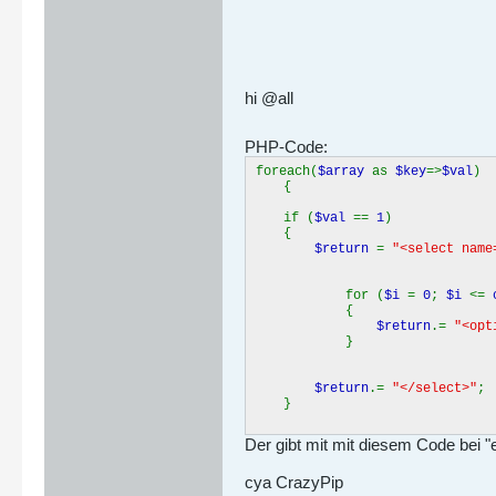
hi @all
PHP-Code:
foreach(
$array
as
$key
=>
$val
)
{
if (
$val
==
1
)
{
$return
=
"<select name
for (
$i
=
0
;
$i
<=
{
$return
.=
"<opt
}
$return
.=
"</select>"
;
}
Der gibt mit mit diesem Code bei "e
cya CrazyPip