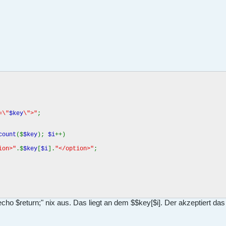
=\"
$key
\">"
;
count
($
$key
);
$i
++)
ion>"
.$
$key
[
$i
].
"</option>"
;
cho $return;" nix aus. Das liegt an dem $$key[$i]. Der akzeptiert das