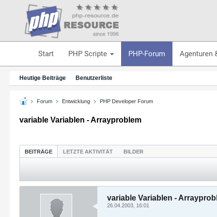
Start
PHP Scripte
PHP-Forum
Agenturen 
Heutige Beiträge
Benutzerliste
Forum
Entwicklung
PHP Developer Forum
variable Variablen - Arrayproblem
BEITRÄGE
LETZTE AKTIVITÄT
BILDER
variable Variablen - Arraypro
26.04.2003, 16:01