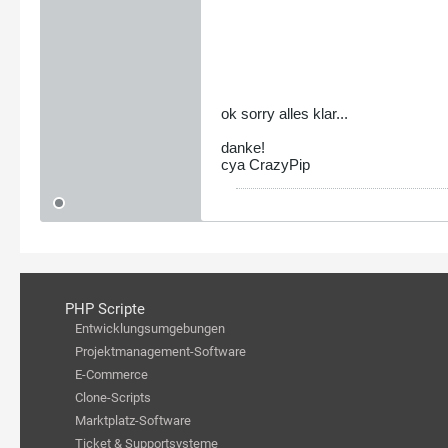
ok sorry alles klar...
danke!
cya CrazyPip
PHP Scripte
Entwicklungsumgebungen
Projektmanagement-Software
E-Commerce
Clone-Scripts
Marktplatz-Software
Ticket & Supportsysteme