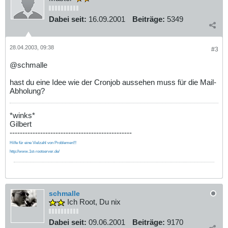
Dabei seit:
16.09.2001
Beiträge:
5349
28.04.2003, 09:38
#3
@schmalle
hast du eine Idee wie der Cronjob aussehen muss für die Mail-
Abholung?
*winks*
Gilbert
------------------------------------------------
Hilfe für eine Vielzahl von Problemen!!!
http://www.1st-rootserver.de/
schmalle
Ich Root, Du nix
Dabei seit:
09.06.2001
Beiträge:
9170