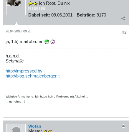
Ich Root, Du nix
Dabei seit:
09.06.2001
Beiträge:
9170
28.04.2003, 09:28
#2
ja, 1.5) mail abrufen
h.a.n.d.
Schmalle
http://impressed.by
http://blog.schmalenberger.it
Wichtige Anmerkung: Ich habe keine Probleme mit Alkohol ...
... nur ohne :-)
Wotan
Master