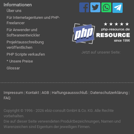
Informationen
Über uns
Für Internetagenturen und PHP-
Freelancer
Für Anwender und
Softwareentwickler
Projektausschreibung
veröffentlichen
Jetzt auf unserer Seite:
PHP Scripte verkaufen
* Unsere Preise
Glossar
Impressum
|
Kontakt
|
AGB
|
Haftungsaussschluß
|
Datenschutzerklärung
|
FAQ
Copyright © 1996 - 2026
ebiz-consult GmbH & Co. KG
. Alle Rechte
vorbehalten.
Die auf dieser Seite verwendeten Produktbezeichnungen, Namen und
Warenzeichen sind Eigentum der jeweiligen Firmen.