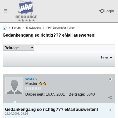
Toggle
Login
Forum
Entwicklung
PHP Developer Forum
navigation
Gedankengang so richtig??? eMail auswerten!
Filter
Wotan
Master
Dabei seit:
16.09.2001
Beiträge:
5349
Gedankengang so richtig??? eMail auswerten!
#1
28.04.2003, 09:16