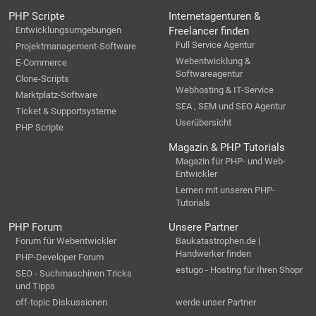
PHP Scripte
Internetagenturen &
Entwicklungsumgebungen
Freelancer finden
Full Service Agentur
Projektmanagement-Software
Webentwicklung &
E-Commerce
Softwareagentur
Clone-Scripts
Webhosting & IT-Service
Marktplatz-Software
SEA , SEM und SEO Agentur
Ticket & Supportsysteme
Userübersicht
PHP Scripte
Magazin & PHP Tutorials
Magazin für PHP- und Web-
Entwickler
Lernen mit unseren PHP-
Tutorials
PHP Forum
Unsere Partner
Forum für Webentwickler
Baukatastrophen.de |
Handwerker finden
PHP-Developer Forum
estugo - Hosting für Ihren Shopr
SEO - Suchmaschinen Tricks
und Tipps
off-topic Diskussionen
werde unser Partner