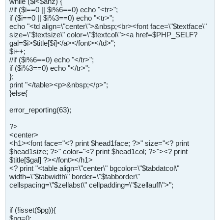
while ($i<$anz) {
//if ($i==0 || $i%6==0) echo "<tr>";
if ($i==0 || $i%3==0) echo "<tr>";
echo "<td align=\"center\">&nbsp;<br><font face=\"$textface\"
size=\"$textsize\" color=\"$textcol\"><a href=$PHP_SELF?
gal=$i>$title[$i]</a></font></td>";
$i++;
//if ($i%6==0) echo "</tr>";
if ($i%3==0) echo "</tr>";
};
print "</table><p>&nbsp;</p>";
}else{
error_reporting(63);
?>
<center>
<h1><font face="<? print $head1face; ?>" size="<? print
$head1size; ?>" color="<? print $head1col; ?>"><? print
$title[$gal] ?></font></h1>
<? print "<table align=\"center\" bgcolor=\"$tabdatcol\"
width=\"$tabwidth\" border=\"$tabborder\"
cellspacing=\"$zellabst\" cellpadding=\"$zellauff\">";
if (!isset($pg)){
$pg=0;