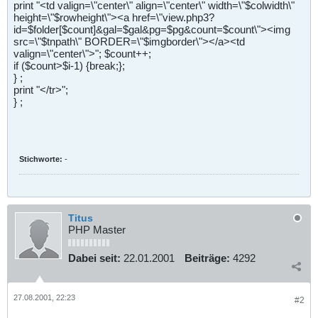
print "<td valign=\"center\" align=\"center\" width=\"$colwidth\"
height=\"$rowheight\"><a href=\"view.php3?
id=$folder[$count]&gal=$gal&pg=$pg&count=$count\"><img
src=\"$tnpath\" BORDER=\"$imgborder\"></a><td
valign=\"center\">"; $count++;
if ($count>$i-1) {break;};
} ;
print "</tr>";
} ;
Stichworte:
-
Titus
PHP Master
Dabei seit:
22.01.2001
Beiträge:
4292
27.08.2001, 22:23
#2