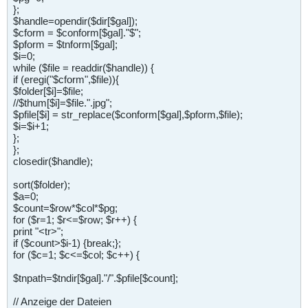
};
$handle=opendir($dir[$gal]);
$cform = $conform[$gal]."$";
$pform = $tnform[$gal];
$i=0;
while ($file = readdir($handle)) {
if (eregi("$cform",$file)){
$folder[$i]=$file;
//$thum[$i]=$file.".jpg";
$pfile[$i] = str_replace($conform[$gal],$pform,$file);
$i=$i+1;
};
};
closedir($handle);
sort($folder);
$a=0;
$count=$row*$col*$pg;
for ($r=1; $r<=$row; $r++) {
print "<tr>";
if ($count>$i-1) {break;};
for ($c=1; $c<=$col; $c++) {
$tnpath=$tndir[$gal]."/".$pfile[$count];
// Anzeige der Dateien