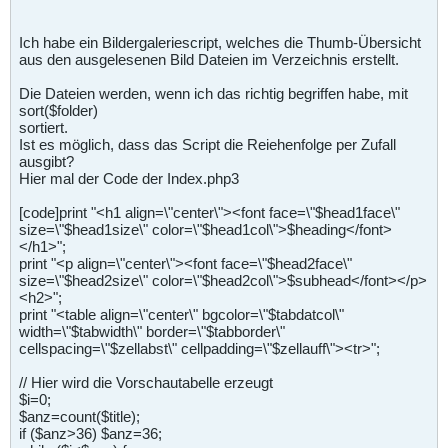
Ich habe ein Bildergaleriescript, welches die Thumb-Übersicht
aus den ausgelesenen Bild Dateien im Verzeichnis erstellt.
Die Dateien werden, wenn ich das richtig begriffen habe, mit
sort($folder)
sortiert.
Ist es möglich, dass das Script die Reiehenfolge per Zufall
ausgibt?
Hier mal der Code der Index.php3
[code]print "<h1 align=\"center\"><font face=\"$head1face\"
size=\"$head1size\" color=\"$head1col\">$heading</font>
</h1>";
print "<p align=\"center\"><font face=\"$head2face\"
size=\"$head2size\" color=\"$head2col\">$subhead</font></p>
<h2>";
print "<table align=\"center\" bgcolor=\"$tabdatcol\"
width=\"$tabwidth\" border=\"$tabborder\"
cellspacing=\"$zellabst\" cellpadding=\"$zellauff\"><tr>";
// Hier wird die Vorschautabelle erzeugt
$i=0;
$anz=count($title);
if ($anz>36) $anz=36;