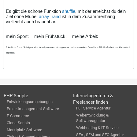
Es gibt die schöne Funktion
shuffle
, mit der erreichst du dein
Ziel ohne Mühe.
array_rand
ist in dem Zusammenhang
vielleicht auch brauchbar.
mein Sport:
mein Frühstück:
meine Arbeit:
Sämtliche Code-Schnipsel sind im Allgemeinen nicht getestet und werden ohne Gewähr auf Fehlerfreiheit und Korrektheit
gepostet.
PHP Scripte
Internetagenturen &
Entwicklungsumgebungen
Freelancer finden
Full Service Agentur
Projektmanagement-Software
Webentwicklung &
E-Commerce
Softwareagentur
Clone-Scripts
Webhosting & IT-Service
Marktplatz-Software
SEA , SEM und SEO Agentur
Ticket & Supportsysteme